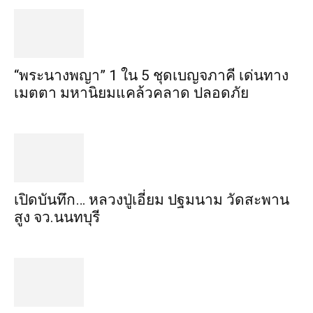
“พระ​นาง​พญา” 1 ใน 5​ ชุดเบญจ​ภาคี​ เด่นทาง
เมตตา​ มหา​นิยม​แคล้วคลาด​ ปลอดภัย​
เปิดบันทึก… หลวงปู่เอี่ยม ​ปฐม​นาม​ วัดสะพาน
สูง​ จว.นนทบุรี