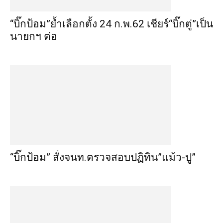
“บิ๊กป้อม”ย้ำเลือกตั้ง 24 ก.พ.62 เชียร์“บิ๊กตู่”เป็น
นายกฯ ต่อ
“บิ๊กป้อม” สั่งจนท.ตรวจสอบปฏิทิน”แม้ว-ปู”