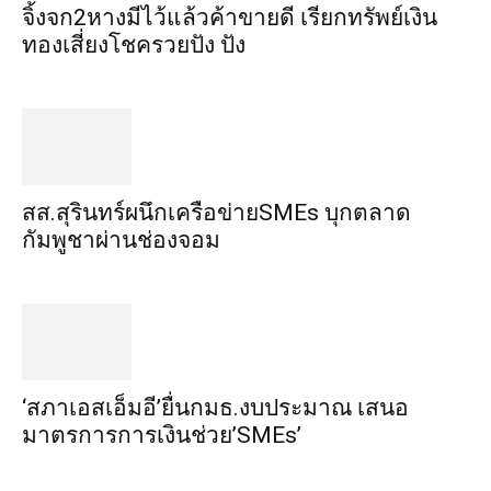
จิ้งจก​2​หาง​มีไว้แล้ว​ค้าขาย​ดี​ เรียก​ทรัพย์เงิน
ทอง​เสี่ยงโชค​รวยปัง​ ปัง​
สส.สุรินทร์ผนึกเครือข่ายSMEs บุกตลาด
กัมพูชาผ่านช่องจอม
‘สภาเอสเอ็มอี’ยื่นกมธ.งบประมาณ เสนอ
มาตรการการเงินช่วย’SMEs’