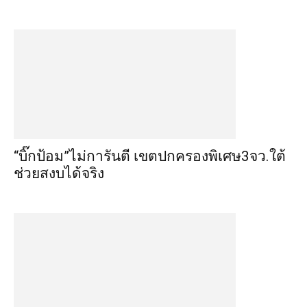
“บิ๊กป้อม”ไม่การันตี เขตปกครองพิเศษ3จว.ใต้
ช่วยสงบได้จริง