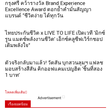
กรุงศรี คว้ารางวัล Brand Experience
Excellence Award ตอกย้ำคำมั่นสัญญา
แบรนด์ “ชีวิตง่าย ได้ทุกวัน
ไทยประกันชีวิต x LIVE TO LIFE เปิดเวที ‘มิกซ์
รูน แมตช์พลังงานชีวิต’ เอ็กซ์คลูซีฟเวิร์กชอป
เติมพลังใจ”
ตัวจริงกลับมาแล้ว! วัตสัน บุกสวนลุมฯ แฟลช
มอบสร้างสีสัน คิกออฟแคมเปญฮิต ‘ชิ้นที่สอง
1 บาท’
โหลดเพิ่มเติม
Advertisement
เรื่องยอดนิยม