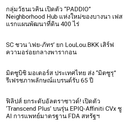
กลุ่มวัธนเวคิน เปิดตัว “PADDIO”
Neighborhood Hub แห่งใหม่ของบางนา เฟส
แรกแผนพัฒนาที่ดิน 400 ไร่
SC ชวน ‘เฟย-ภัทร’ ยก LouLou.BKK เสิร์ฟ
ความอร่อยกลางพารากอน
มิตซูบิชิ มอเตอร์ส ประเทศไทย ส่ง “มิตซูรุ”
รีเฟรชภาพลักษณ์แบรนด์รับ 65 ปี
ฟิลิปส์ ยกระดับอัลตราซาวด์! เปิดตัว
‘Transcend Plus’ บนรุ่น EPIQ-Affiniti CVx ชู
AI การแพทย์มาตรฐาน FDA สหรัฐฯ