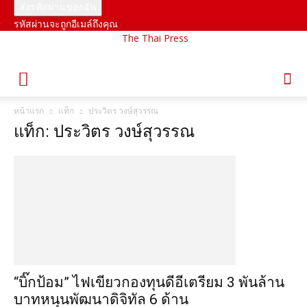
รหัสผ่านจะถูกอีเมล์ถึงคุณ
The Thai Press
หน้าแรก
แท็ก
ประวิตร วงษ์สุวรรณ
แท็ก: ประวิตร วงษ์สุวรรณ
“บิ๊กป้อม” ไฟเขียวกองทุนดีอีเตรียม 3 พันล้าน
บาทหนุนพัฒนาดิจิทัล 6 ด้าน