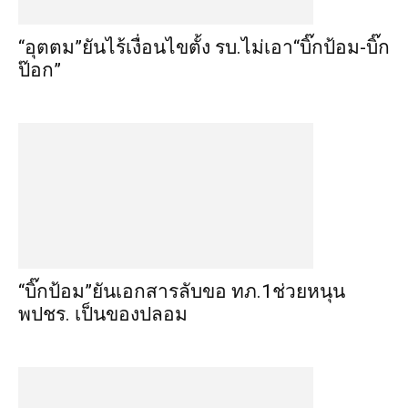
“อุตตม”ยันไร้เงื่อนไขตั้ง รบ.ไม่เอา“บิ๊กป้อม-บิ๊ก
ป๊อก”
“บิ๊กป้อม”ยันเอกสารลับขอ ทภ.1ช่วยหนุน
พปชร. เป็นของปลอม