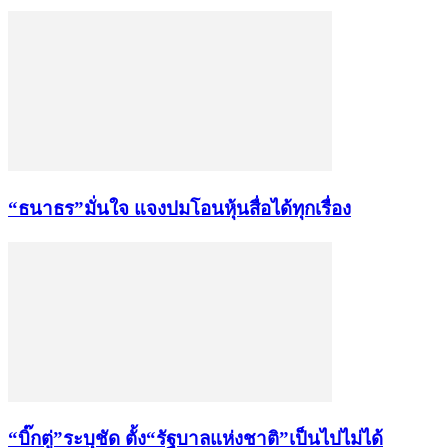
“ธนาธร”มั่นใจ แจงปมโอนหุ้นสื่อได้ทุกเรื่อง
“บิ๊กตู่”ระบุชัด ตั้ง“รัฐบาลแห่งชาติ”เป็นไปไม่ได้