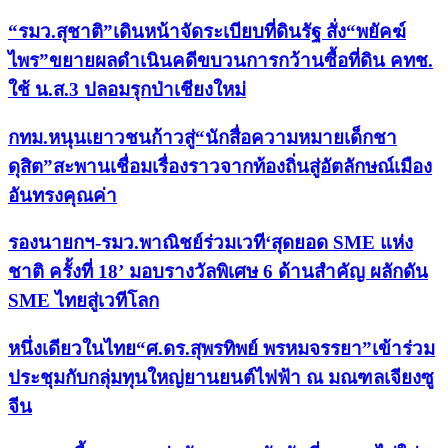
“รมว.สุชาติ”เดินหน้าจัดระเบียบที่ดินรัฐ สั่ง“พยัคฆ์
ไพร”ขยายผลดำเนินคดีขบวนการกว้านซื้อที่ดิน คทช.
ใช้ น.ส.3 ปลอมรุกป่าเชียงใหม่
กทม.หนุนเยาวชนก้าวสู่“นักสื่อความหมายเด็กชา
ดุสิต”สะพานเชื่อมเรื่องราวจากท้องถิ่นสู่อัตลักษณ์เมือง
อันทรงคุณค่า
รองนายกฯ-รมว.พาณิชย์ร่วมเวที‘สุดยอด SME แห่ง
ชาติ ครั้งที่ 18’ มอบรางวัลพิเศษ 6 ด้านสำคัญ ผลักดัน
SME ไทยสู่เวทีโลก
หนึ่งเดียวในไทย“ศ.ดร.สุพรทิพย์ พรหมจรรยา”เข้าร่วม
ประชุมกับกลุ่มทุนใหญ่ยานยนต์ไฟฟ้า ณ มณฑลเจียงซู
จีน