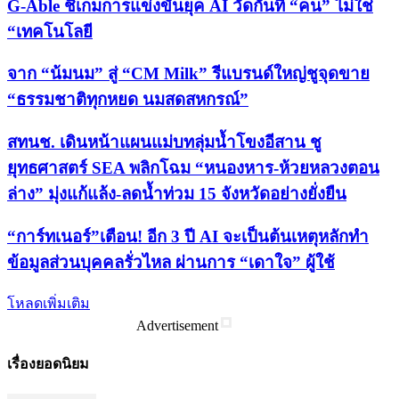
G-Able ชี้เกมการแข่งขันยุค AI วัดกันที่ “คน” ไม่ใช่
“เทคโนโลยี
จาก “น้มนม” สู่ “CM Milk” รีแบรนด์ใหญ่ชูจุดขาย
“ธรรมชาติทุกหยด นมสดสหกรณ์”
สทนช. เดินหน้าแผนแม่บทลุ่มน้ำโขงอีสาน ชู
ยุทธศาสตร์ SEA พลิกโฉม “หนองหาร-ห้วยหลวงตอน
ล่าง” มุ่งแก้แล้ง-ลดน้ำท่วม 15 จังหวัดอย่างยั่งยืน
“การ์ทเนอร์”เตือน! อีก 3 ปี AI จะเป็นต้นเหตุหลักทำ
ข้อมูลส่วนบุคคลรั่วไหล ผ่านการ “เดาใจ” ผู้ใช้
โหลดเพิ่มเติม
Advertisement
เรื่องยอดนิยม