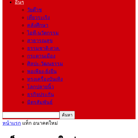
อื่นๆ
วัยต๊าช
เที่ยวระเริง
คลังศึกษา
ไอที-นวัตกรรม
สาธารณสุข
ธรรมชาติ-สวล.
กระดานเมือง
ศิลปะ-วัฒนธรรม
พอเพียง-ยั่งยืน
ทรงเครื่องบันเทิง
โลกปลายนิ้ว
ธุรกิจประกัน
มิตรสัมพันธ์
หน้าแรก
แท็ก
อนาคตใหม่