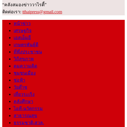
“คลังสมองข่าววาไรตี้”
ติดต่อเรา:
tthaipress@gmail.com
หน้าข่าว
เศรษฐกิจ
เอสเอ็มอี
เกษตรพันธุ์ดี
ที่พึ่งประชาชน
วิถีสุขภาพ
คมความคิด
ชุมชนเมือง
ช่อฟ้า
วัยต๊าช
เที่ยวระเริง
คลังศึกษา
ไอที-นวัตกรรม
สาธารณสุข
ธรรมชาติ-สวล.