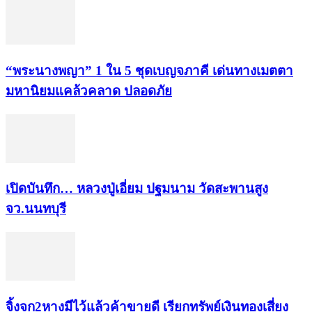
“พระ​นาง​พญา” 1 ใน 5​ ชุดเบญจ​ภาคี​ เด่นทางเมตตา​
มหา​นิยม​แคล้วคลาด​ ปลอดภัย​
เปิดบันทึก… หลวงปู่เอี่ยม ​ปฐม​นาม​ วัดสะพานสูง​
จว.นนทบุรี
จิ้งจก​2​หาง​มีไว้แล้ว​ค้าขาย​ดี​ เรียก​ทรัพย์เงินทอง​เสี่ยง