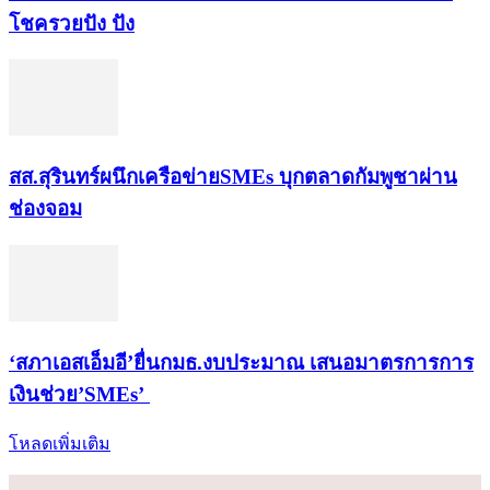
โชค​รวยปัง​ ปัง​
สส.สุรินทร์ผนึกเครือข่ายSMEs บุกตลาดกัมพูชาผ่าน
ช่องจอม
‘สภาเอสเอ็มอี’ยื่นกมธ.งบประมาณ เสนอมาตรการการ
เงินช่วย’SMEs’
โหลดเพิ่มเติม