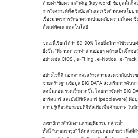
ด้วยคำ/ข้อความสำคัญ (key word) ข้อมูลนั้นก็
การวิเคราะห์ทั้งเชิงป้องกันและเชิงกำหนดนโยบาย 
เรื่องมาตรการรักษาความปลอดภัยความมั่นคง ซึ่ง
ตั้งแต่พัฒนาเทคโนโลยี
ขณะนี้เรียกได้ว่า 80-90% โดยยิ่งมีการใช้ระบบผ
ยิ่งขึ้น “ที่ผ่านมาเราทำส่วนย่อยๆ คล้ายเป็นจิ๊กซอว
อย่างเช่น CIOS , e-Filing , e-Notice , e-Track
อย่างไรก็ดี นอกจากจะสร้างความสะดวกกับประชาชนใ
ช่วยสร้างฐานข้อมูล BIG DATA ส่งเสริมการค้นหาข้อม
ลดขั้นตอน รวดเร็วมากขึ้น โดยการจัดทำ BIG DAT
ฮาร์ดแวร์ และยังมีพีเพิลแวร์ (peopleware) คือ
ความรู้เกี่ยวกับระบบดิจิทัลเพื่อเพิ่มศักยภาพ ใน
เลขาธิการสำนักงานศาลยุติธรรม กล่าวย้ำ
ทั้งนี้ “นายสราวุธ” ได้กล่าวสรุปตอนท้ายว่า สิ่ง