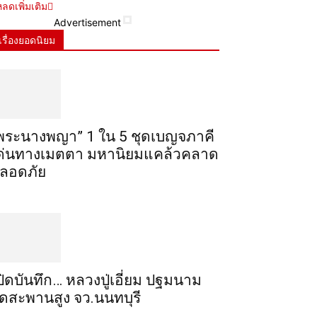
ลดเพิ่มเติม
Advertisement
เรื่องยอดนิยม
พระ​นาง​พญา” 1 ใน 5​ ชุดเบญจ​ภาคี​
ด่นทางเมตตา​ มหา​นิยม​แคล้วคลาด​
ลอดภัย​
ปิดบันทึก… หลวงปู่เอี่ยม ​ปฐม​นาม​
ัดสะพานสูง​ จว.นนทบุรี