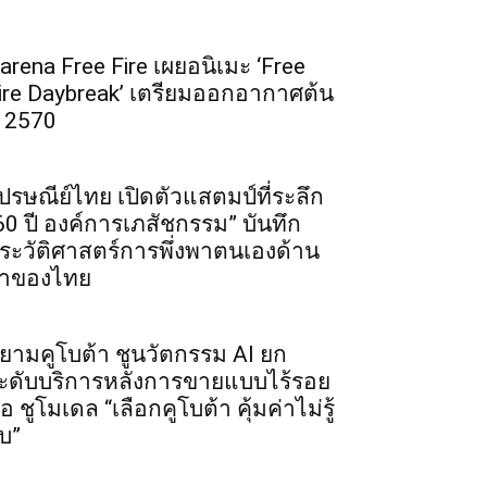
arena Free Fire เผยอนิเมะ ‘Free
ire Daybreak’ เตรียมออกอากาศต้น
ี 2570
ปรษณีย์ไทย เปิดตัวแสตมป์ที่ระลึก
60 ปี องค์การเภสัชกรรม” บันทึก
ระวัติศาสตร์การพึ่งพาตนเองด้าน
าของไทย
ยามคูโบต้า ชูนวัตกรรม AI ยก
ะดับบริการหลังการขายแบบไร้รอย
่อ ชูโมเดล “เลือกคูโบต้า คุ้มค่าไม่รู้
บ”