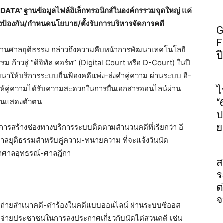
G DATA” ฐานข้อมูลไฟล์อิเล็กทรอนิกส์ในองค์กรรวมจุดใหญ่ แค่
เชิงป้องกัน/กำหนดนโยบาย/ตั้งรับการบริหารจัดการคดี
G
F
งานศาลยุติธรรม กล่าวถึงความคืบหน้าการพัฒนาเทคโนโลยี
ป
ก้าวสู่ “ดิจิทัล คอร์ท” (Digital Court หรือ D-Court) ในปี
ฒนาให้บริการระบบยื่นฟ้องคดีแพ่ง-ส่งคำคู่ความ ผ่านระบบ อี-
3 ให้คู่ความได้รับความสะดวกในการยื่นเอกสารออนไลน์ผ่าน
ไ
ียนแสดงตัวตน
“
ป
ย
ารสร้างช่องทางบริการระบบติดตามสำนวนคดีที่เรียกว่า อี
าลยุติธรรมสำหรับคู่ความ-ทนายความ ที่จะแจ้งวันนัด
าศาลอุทธรณ์-ศาลฎีกา
ส
ร
ต
จ
คัดถ่ายสำเนาคดี-คำร้องในคดีแบบออนไลน์ ผ่านระบบซีออส
ใช้จ่ายประชาชนในการลงประกาศเกี่ยวกับนัดไต่สวนคดี เช่น