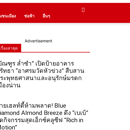
ุมชนเมือง
ช่อฟ้า
อื่นๆ
Advertisement
เรื่องล่าสุด
บัณฑูร ล่ำซำ” เปิดป้ายอาคาร
รัทธา “อาศรมวัดหัวข่วง” สืบสาน
ระพุทธศาสนาและอนุรักษ์มรดก
มืองน่าน
ายเฮลท์ตี้ห้ามพลาด! Blue
iamond Almond Breeze ดึง “เบเบ้”
ัดกิจกรรมสุดเอ็กซ์คลูซีฟ “Rich in
otion”