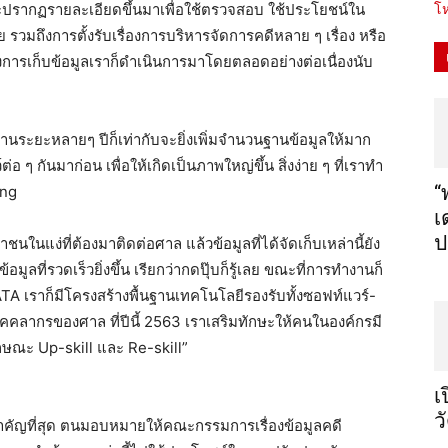
จะปรากฏรายละเอียดขึ้นมาเพื่อใช้ตรวจสอบ ใช้ประโยชน์ใน
โห
รวมถึงการตั้งรับเรื่องการบริหารจัดการคดีหลาย ๆ เรื่อง หรือ
การเก็บข้อมูลเราก็ดำเนินการมาโดยตลอดอย่างต่อเนื่องนับ
่านระยะหลายๆ ปีก็เท่ากับจะยิ่งเพิ่มจำนวนฐานข้อมูลให้มาก
์ต่อ ๆ กันมาก่อน เพื่อให้เกิดเป็นภาพใหญ่ขึ้น สิ่งง่าย ๆ ที่เราทำ
“
ing
เ
ป
นแง่ที่ต้องมาติดต่อศาล แล้วข้อมูลที่ได้จัดเก็บเหล่านี้ยัง
ูลที่รวดเร็วยิ่งขึ้น เรียกว่ากดปุ๊บก็รู้เลย ขณะที่การทำงานก็
A เราก็มีโครงสร้างพื้นฐานเทคโนโลยีรองรับทั้งซอฟท์แวร์-
บุคคลากรของศาล ที่ปีนี้ 2563 เราเสริมทักษะให้คนในองค์กรมี
ลักษณะ Up-skill และ Re-skill”
เ
ว
ที่สำคัญที่สุด ตนมอบหมายให้คณะกรรมการเรื่องข้อมูลคดี