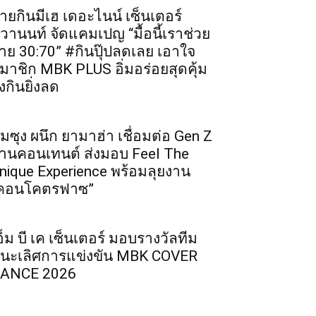
ายกินมีเฮ เดอะไนน์ เซ็นเตอร์
ิวานนท์ จัดแคมเปญ “มื้อนี้เราช่วย
่าย 30:70” #กินปุ๊ปลดเลย เอาใจ
มาชิก MBK PLUS อิ่มอร่อยสุดคุ้ม
ิ่งกินยิ่งลด
ัมซุง ผนึก ยามาฮ่า เชื่อมต่อ Gen Z
่านคอนเทนต์ ส่งมอบ Feel The
nique Experience พร้อมลุยงาน
คอนโคตรฟาซ”
อ็ม บี เค เซ็นเตอร์ มอบรางวัลทีม
นะเลิศการแข่งขัน MBK COVER
ANCE 2026