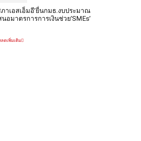
สภาเอสเอ็มอี’ยื่นกมธ.งบประมาณ
สนอมาตรการการเงินช่วย’SMEs’
ลดเพิ่มเติม