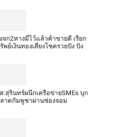
ิ้งจก​2​หาง​มีไว้แล้ว​ค้าขาย​ดี​ เรียก​
รัพย์เงินทอง​เสี่ยงโชค​รวยปัง​ ปัง​
ส.สุรินทร์ผนึกเครือข่ายSMEs บุก
ลาดกัมพูชาผ่านช่องจอม