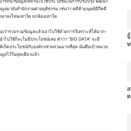
 สามารถนำข้อมูลเหล่านี้ไปใช้ประโยชน์ในการปรับปรุง พัฒนา
มูลมายังสำนักงานศาลยุติธรรม เช่นว่า คดีค้ามนุษย์มีกี่คดี
ากษาลงโทษเท่าใด ยกฟ้องเท่าใด
่อเรารวบรวมข้อมูลแล้วเอาไปใช้ด้วยการวิเคราะห์ได้มาก-
จ
นำไปใช้ก็จะไม่มีประโยชน์เลย คำว่า “BIG DATA” จะมี
ท
ให้เกิดประโยชน์กับองค์กรส่วนรวมมากที่สุด นั่นคือเป้าหมาย
มูลไว้ในจุดเดียวแล้ว
ส
ต