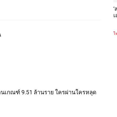
‘
เ
โห
น
้ผ่านเกณฑ์ 9.51 ล้านราย ใครผ่านใครหลุด