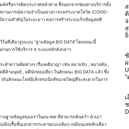
์หรือการติดประกาศหน้าศาล ซึ่งนอกจากช่องทางบริการทั้ง
ส
นช่วงสถานการณ์ความจำเป็นอย่างการแพร่ระบาดโควิด (COVID-
ต
น มีความสำคัญในระยะยาว ต่อการสร้างระบบเก็บข้อมูลคดี
จ
ส
ย
ไว้ในที่เดียวรูปแบบ “ฐานข้อมูล BIG DATA”โดยขณะนี้
งผ่านการใช้บริการ 4 ระบบหลักดังกล่าว
ซ
ผ
กระทำความผิดต่างๆ เรื่องคดีอาญา เช่น หมายจับ , หมายค้น ,
U
ดีค้ามนุษย์ , คดีนักท่องเที่ยว ในลักษณะ BIG DATA แล้ว ซึ่ง
“
่เดียวกันลักษณะไฟล์อิเล็กทรอนิกส์ขนาดใหญ่ที่จะสะดวกในการ
เ
ช
D
ชน์ด้านฐานข้อมูลของเราในอนาคต ที่สามารถค้นคว้า นำเอา
 ไม่ต้องรื้อชั้นเอกสารกระดาษแบบเดิมๆ เหมือนแค่คลิกเดียว