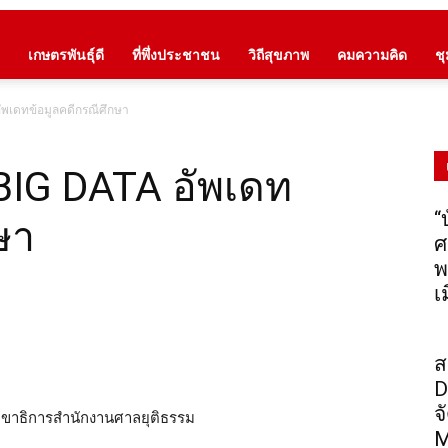
เกษตรพันธุ์ดี
ที่พึ่งประชาชน
วิถีสุขภาพ
คมความคิด
ช
ัพเดทข้อมูลคดีกรณีศึกษา
 BIG DATA อัพเดท
“
ษา
ศ
พ
เ
ส
D
จ
ลขาธิการสำนักงานศาลยุติธรรม
M