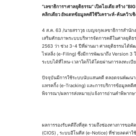
“เลขาธิการฯ ศาลยุติธรรม” เปิดไอเดีย สร้าง “BI
คลิกเดียว อัพเดทข้อมูลคดีใช้วิเคราะห์-ค้นคว้า
4 ส.ค. 63 /นายสราวุธ เบญจกุลเลขาธิการสำนัก
เสริมศักยภาพระบบบริหารจัดการคดีในศาลยุติธรรม 
2563 ว่า ช่วง 3-4 ปีที่ผ่านมา ศาลยุติธรรมได้พั
ไฟลลิ่ง (e-Filing) ซึ่งมีการพัฒนาถึง Version 
ระบบได้ที่ไหน-เวลาใดก็ได้โดยผ่านการลงทะเบ
ปัจจุบันมีการใช้ระบบนับแสนคดี ตลอดจนพัฒนาก
แทรคกิ้ง (e-Tracking) และการบริการข้อมูลคดีศ
พิจารณา/ผลการส่งหมาย/แจ้งการอ่านคำพิพากษ
ผลการรองรับคดีถึงที่สุด รวมถึงช่องทางการขอ
(CIOS) , ระบบอีโนทีส (e-Notice) ที่ช่วยลดค่า