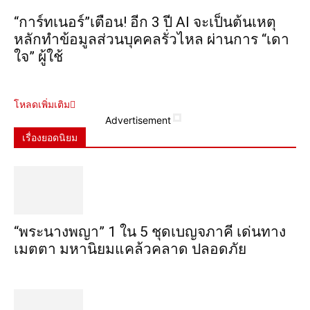
“การ์ทเนอร์”เตือน! อีก 3 ปี AI จะเป็นต้นเหตุ
หลักทำข้อมูลส่วนบุคคลรั่วไหล ผ่านการ “เดา
ใจ” ผู้ใช้
โหลดเพิ่มเติม
Advertisement
เรื่องยอดนิยม
“พระ​นาง​พญา” 1 ใน 5​ ชุดเบญจ​ภาคี​ เด่นทาง
เมตตา​ มหา​นิยม​แคล้วคลาด​ ปลอดภัย​