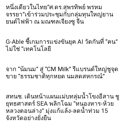
หนึ่งเดียวในไทย“ศ.ดร.สุพรทิพย์ พรหม
จรรยา”เข้าร่วมประชุมกับกลุ่มทุนใหญ่ยาน
ยนต์ไฟฟ้า ณ มณฑลเจียงซู จีน
G-Able ชี้เกมการแข่งขันยุค AI วัดกันที่ “คน”
ไม่ใช่ “เทคโนโลยี
จาก “น้มนม” สู่ “CM Milk” รีแบรนด์ใหญ่ชูจุด
ขาย “ธรรมชาติทุกหยด นมสดสหกรณ์”
สทนช. เดินหน้าแผนแม่บทลุ่มน้ำโขงอีสาน ชู
ยุทธศาสตร์ SEA พลิกโฉม “หนองหาร-ห้วย
หลวงตอนล่าง” มุ่งแก้แล้ง-ลดน้ำท่วม 15
จังหวัดอย่างยั่งยืน