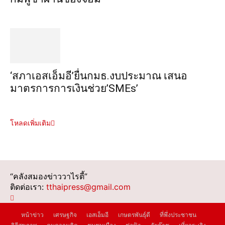
‘สภาเอสเอ็มอี’ยื่นกมธ.งบประมาณ เสนอ
มาตรการการเงินช่วย’SMEs’
โหลดเพิ่มเติม
“คลังสมองข่าววาไรตี้”
ติดต่อเรา:
tthaipress@gmail.com
หน้าข่าว
เศรษฐกิจ
เอสเอ็มอี
เกษตรพันธุ์ดี
ที่พึ่งประชาชน