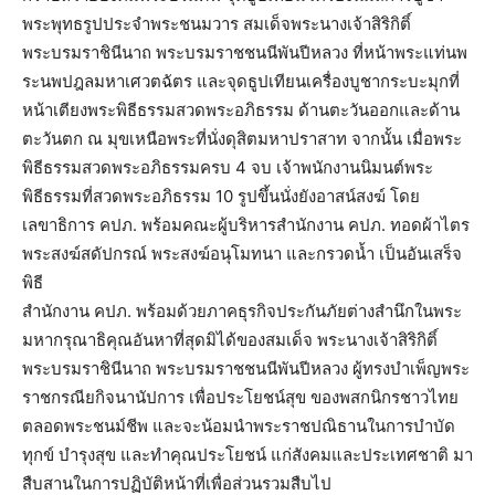
พระพุทธรู
ปประจำพระชนมวาร สมเด็จพระนางเจ้าสิริกิติ์
พระบรมราชินีนาถ พระบรมราชชนนีพันปีหลวง ที่หน้าพระแท่
นพ
ระนพปฎลมหาเศวตฉัตร และจุดธูปเทียนเครื่องบู
ชากระบะมุกที่
หน้าเตียงพระพิธี
ธรรมสวดพระอภิธรรม ด้านตะวันออกและด้าน
ตะวันตก ณ มุขเหนือพระที่นั่งดุสิ
ตมหาปราสาท จากนั้น เมื่อพระ
พิธีธรรมสวดพระอภิ
ธรรมครบ 4 จบ เจ้าพนักงานนิมนต์พระ
พิธีธรรมที่
สวดพระอภิธรรม 10 รูปขึ้นนั่งยังอาสน์สงฆ์ โดย
เลขาธิการ คปภ. พร้อมคณะผู้บริหารสำนักงาน คปภ. ทอดผ้าไตร
พระสงฆ์สดัปกรณ์ พระสงฆ์อนุโมทนา และกรวดน้ำ เป็นอันเสร็จ
พิธี
สำนักงาน คปภ. พร้อมด้วยภาคธุรกิจประกันภัยต่
างสำนึกในพระ
มหากรุณาธิคุณอั
นหาที่สุดมิได้ของสมเด็จ พระนางเจ้าสิริกิติ์
พระบรมราชินีนาถ พระบรมราชชนนีพันปีหลวง ผู้ทรงบำเพ็ญพระ
ราชกรณียกิจนานั
ปการ เพื่อประโยชน์สุข ของพสกนิกรชาวไทย
ตลอดพระชนม์ชีพ และจะน้อมนำพระราชปณิ
ธานในการบำบัด
ทุกข์ บำรุงสุข และทำคุณประโยชน์ แก่สังคมและประเทศชาติ มา
สืบสานในการปฏิบัติหน้าที่เพื่
อส่วนรวมสืบไป