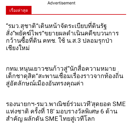
Advertisement
เรื่องล่าสุด
“รมว.สุชาติ”เดินหน้าจัดระเบียบที่ดินรัฐ
สั่ง“พยัคฆ์ไพร”ขยายผลดำเนินคดีขบวนการ
กว้านซื้อที่ดิน คทช. ใช้ น.ส.3 ปลอมรุกป่า
เชียงใหม่
กทม.หนุนเยาวชนก้าวสู่“นักสื่อความหมาย
เด็กชาดุสิต”สะพานเชื่อมเรื่องราวจากท้องถิ่น
สู่อัตลักษณ์เมืองอันทรงคุณค่า
รองนายกฯ-รมว.พาณิชย์ร่วมเวที‘สุดยอด SME
แห่งชาติ ครั้งที่ 18’ มอบรางวัลพิเศษ 6 ด้าน
สำคัญ ผลักดัน SME ไทยสู่เวทีโลก