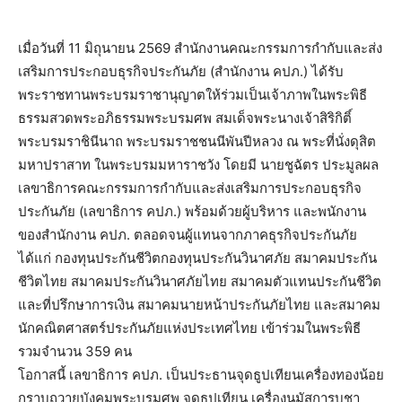
เมื่อวันที่ 11 มิถุนายน 2569 สำนักงานคณะกรรมการกำกับและส่
ง
เสริมการประกอบธุรกิจประกันภัย (สำนักงาน คปภ.) ได้รับ
พระราชทานพระบรมราชานุ
ญาตให้ร่วมเป็นเจ้าภาพในพระพิธี
ธรรมสวดพระอภิธรรมพระบรมศพ สมเด็จพระนางเจ้าสิริกิติ์
พระบรมราชินีนาถ พระบรมราชชนนีพันปีหลวง ณ พระที่นั่งดุสิต
มหาปราสาท ในพระบรมมหาราชวัง โดยมี นายชูฉัตร ประมูลผล
เลขาธิการคณะกรรมการกำกับและส่
งเสริมการประกอบธุรกิจ
ประกันภัย (เลขาธิการ คปภ.) พร้อมด้วยผู้บริหาร และพนักงาน
ของสำนักงาน คปภ. ตลอดจนผู้แทนจากภาคธุรกิจประกั
นภัย
ได้แก่ กองทุนประกันชีวิตกองทุนประกั
นวินาศภัย สมาคมประกัน
ชีวิตไทย สมาคมประกันวินาศภัยไทย สมาคมตัวแทนประกันชีวิต
และที่
ปรึกษาการเงิน สมาคมนายหน้าประกันภัยไทย และสมาคม
นักคณิตศาสตร์ประกันภั
ยแห่งประเทศไทย เข้าร่วมในพระพิธี
รวมจำนวน 359 คน
โอกาสนี้ เลขาธิการ คปภ. เป็นประธานจุดธูปเทียนเครื่
องทองน้อย
กราบถวายบังคมพระบรมศพ จุดธูปเทียน เครื่องนมัสการบูชา