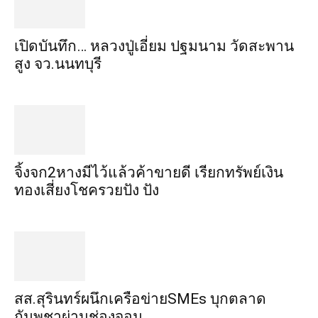
เปิดบันทึก… หลวงปู่เอี่ยม ​ปฐม​นาม​ วัดสะพาน
สูง​ จว.นนทบุรี
จิ้งจก​2​หาง​มีไว้แล้ว​ค้าขาย​ดี​ เรียก​ทรัพย์เงิน
ทอง​เสี่ยงโชค​รวยปัง​ ปัง​
สส.สุรินทร์ผนึกเครือข่ายSMEs บุกตลาด
กัมพูชาผ่านช่องจอม