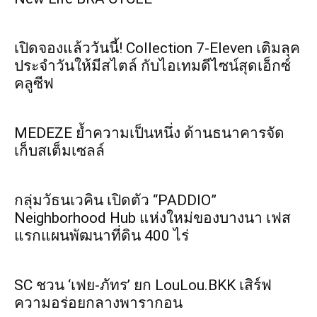
เปิดจองแล้ววันนี้! Collection 7-Eleven เติมลุค
ประจำวันให้มีสไตล์ กับไอเทมดีไซน์สุดเอ็กซ์
คลูซีฟ
MEDEZE ย้ำความเป็นหนึ่ง ด้านธนาคารจัด
เก็บสเต็มเซลล์
กลุ่มวัธนเวคิน เปิดตัว “PADDIO”
Neighborhood Hub แห่งใหม่ของบางนา เฟส
แรกแผนพัฒนาที่ดิน 400 ไร่
SC ชวน ‘เฟย-ภัทร’ ยก LouLou.BKK เสิร์ฟ
ความอร่อยกลางพารากอน