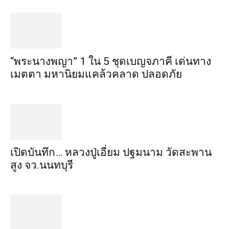
“พระ​นาง​พญา” 1 ใน 5​ ชุดเบญจ​ภาคี​ เด่นทาง
เมตตา​ มหา​นิยม​แคล้วคลาด​ ปลอดภัย​
เปิดบันทึก… หลวงปู่เอี่ยม ​ปฐม​นาม​ วัดสะพาน
สูง​ จว.นนทบุรี