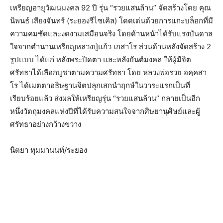
เหรียญอายุวัฒนมงคล 92 ปี รุ่น “รวยแสนล้าน” จัดสร้างโดย คุณ
นิพนธ์ เสียงจันทร์ (ระยองรีไซเคิล) โดดเด่นด้วยการแกะบล็อกที่มี
ความคมชัดและงดงามเสมือนจริง โดยด้านหน้าได้รับแรงบันดาล
ใจจากตำนานเหรียญหลวงปู่แก้ว เกสาโร ส่วนด้านหลังจัดสร้าง 2
รูปแบบ ได้แก่ หลังพระปิดตา และหลังยันต์มงคล ให้ผู้มีจิต
ศรัทธาได้เลือกบูชาตามความศรัทธา โดย หลวงพ่อรวย อคฺคสา
โร ได้เมตตาอธิษฐานจิตปลุกเสกนำฤกษ์ในวาระแรกเป็นที่
เรียบร้อยแล้ว ส่งผลให้เหรียญรุ่น “รวยแสนล้าน” กลายเป็นอีก
หนึ่งวัตถุมงคลแห่งปีที่ได้รับความสนใจจากศิษยานุศิษย์และผู้
ศรัทธาอย่างกว้างขวาง
นิตยา ทุมมานนท์/ระยอง