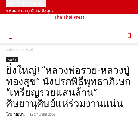
รหัสผ่านจะถูกอีเมล์ถึงคุณ
The Thai Press
หน้าแรก
ช่อฟ้า
ช่อฟ้า
ยิ่งใหญ่! “หลวงพ่อรวย-หลวงปู่
ทองสุข” นั่งปรกพิธีพุทธาภิเษก
“เหรียญรวยแสนล้าน”
ศิษยานุศิษย์แห่ร่วมงานแน่น
โดย
กองบก.
-
12 มิถุนายน 2569