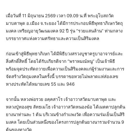
เมื่อวันที่ 11 มิถุนายน 2569 เวลา 09.09 น.ที่ พระอุโบสถวัด
มาบตาพุด อ.เมือง จ.ระยอง ได้มีการประกอบพิธีพุทธาภิเษกวัตถุ
มงคล เหรียญอายุวัฒนมงคล 92 ปี รุ่น “รวยแสนล้าน” ท่ามกลาง
บรรยากาศแห่งความศรัทธาและความเป็นสิริมงคล
ก่อนเข้าสู่พิธีพุทธาภิเษก ได้มีพิธีบวงสรวงบูชาครูบาอาจารย์และ
สิ่งศักดิ์สิทธิ์ โดยได้รับเกียรติจาก “พราหมณ์หนู” เป็นเจ้าพิธี
พร้อมจุดประทัดถวายเพื่อความเป็นสิริมงคลแก่ผู้ร่วมงานและการ
จัดสร้างวัตถุมงคลในครั้งนี้ บรรดาขอหวยไม่พลาดแห่ส่องเลข
หางประทัดได้หมายเลข 55 และ 946
จากนั้น หลวงพ่อรวย อคฺคสาโร เจ้าอาวาสวัดมาบตาพุด และ
หลวงปู่ทองสุข ลัทธเมโธ เจ้าอาวาสวัดหนองฆ้อ ได้เมตตาปลูกต้น
ยางนาท่านละ 1 ต้น บริเวณข้างกำแพงวัด เพื่อความร่มเย็นเป็นสิริ
มงคล โดยเป็นส่วนหนึ่งของโครงการปลูกต้นยางนารวมจำนวน 9
ต้นของทางวัด