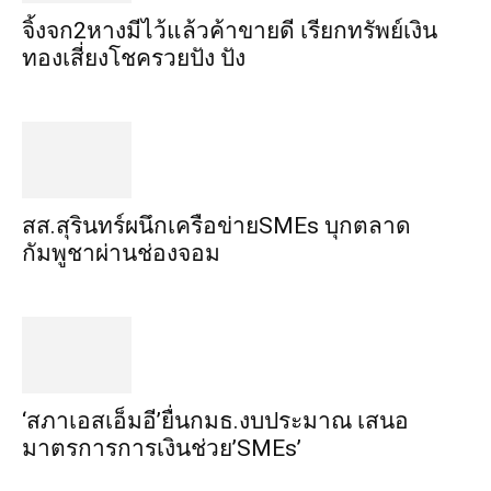
จิ้งจก​2​หาง​มีไว้แล้ว​ค้าขาย​ดี​ เรียก​ทรัพย์เงิน
ทอง​เสี่ยงโชค​รวยปัง​ ปัง​
สส.สุรินทร์ผนึกเครือข่ายSMEs บุกตลาด
กัมพูชาผ่านช่องจอม
‘สภาเอสเอ็มอี’ยื่นกมธ.งบประมาณ เสนอ
มาตรการการเงินช่วย’SMEs’