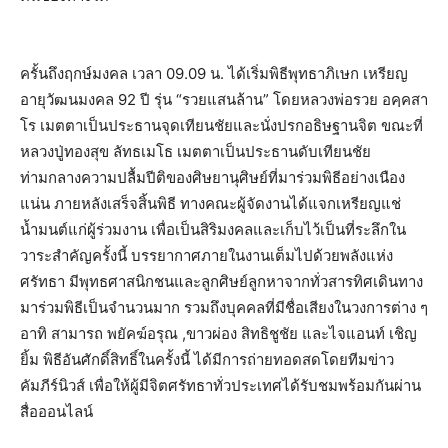
ครั้นถึงฤกษ์มงคล เวลา 09.09 น. ได้เริ่มพิธีพุทธาภิเษก เหรียญ
อายุวัฒนมงคล 92 ปี รุ่น “รวยแสนล้าน” โดยหลวงพ่อรวย อคฺคสา
โร เมตตาเป็นประธานจุดเทียนชัยและนั่งปรกอธิษฐานจิต ขณะที่
หลวงปู่ทองสุข ลัทธเมโธ เมตตาเป็นประธานดับเทียนชัย
ท่ามกลางความปลื้มปีติของศิษยานุศิษย์ที่มาร่วมพิธีอย่างเนือง
แน่น ภายหลังเสร็จสิ้นพิธี ทางคณะผู้จัดงานได้แจกเหรียญแช่
น้ำมนต์แก่ผู้ร่วมงาน เพื่อเป็นสิริมงคลและเก็บไว้เป็นที่ระลึกใน
วาระสำคัญครั้งนี้ บรรยากาศภายในงานเต็มไปด้วยพลังแห่ง
ศรัทธา มีพุทธศาสนิกชนและลูกศิษย์ลูกหาจากทั่วสารทิศเดินทาง
มาร่วมพิธีเป็นจำนวนมาก รวมถึงบุคคลที่มีชื่อเสียงในวงการต่าง ๆ
อาทิ สามารถ พยัคฆ์อรุณ ,ขาวผ่อง สิทธิชูชัย และไจแอนท์ เชิญ
ยิ้ม พิธีอันศักดิ์สิทธิ์ในครั้งนี้ ได้มีการถ่ายทอดสดโดยทีมข่าว
คัมภีร์นิวส์ เพื่อให้ผู้มีจิตศรัทธาทั่วประเทศได้รับชมพร้อมกันผ่าน
สื่อออนไลน์