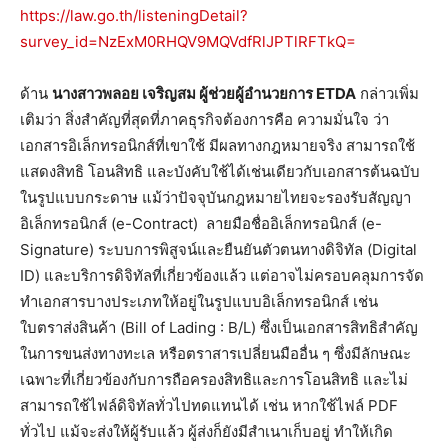
https://law.go.th/listeningDetail?
survey_id=NzExM0RHQV9MQVdfRlJPTlRFTkQ=
ด้าน
นางสาวพลอย เจริญสม ผู้ช่วยผู้อำนวยการ
ETDA
กล่าวเพิ่ม
เติมว่า สิ่งสำคัญที่สุดที่ภาคธุรกิจต้องการคือ ความมั่นใจ ว่า
เอกสารอิเล็กทรอนิกส์ที่เขาใช้ มีผลทางกฎหมายจริง สามารถใช้
แสดงสิทธิ โอนสิทธิ และบังคับใช้ได้เช่นเดียวกับเอกสารต้นฉบับ
ในรูปแบบกระดาษ แม้ว่าปัจจุบันกฎหมายไทยจะรองรับสัญญา
อิเล็กทรอนิกส์ (e-Contract) ลายมือชื่ออิเล็กทรอนิกส์ (e-
Signature) ระบบการพิสูจน์และยืนยันตัวตนทางดิจิทัล (Digital
ID) และบริการดิจิทัลที่เกี่ยวข้องแล้ว แต่อาจไม่ครอบคลุมการจัด
ทำเอกสารบางประเภทให้อยู่ในรูปแบบอิเล็กทรอนิกส์ เช่น
ใบตราส่งสินค้า (Bill of Lading : B/L) ซึ่งเป็นเอกสารสิทธิสำคัญ
ในการขนส่งทางทะเล หรือตราสารเปลี่ยนมืออื่น ๆ ซึ่งมีลักษณะ
เฉพาะที่เกี่ยวข้องกับการถือครองสิทธิและการโอนสิทธิ และไม่
สามารถใช้ไฟล์ดิจิทัลทั่วไปทดแทนได้ เช่น หากใช้ไฟล์ PDF
ทั่วไป แม้จะส่งให้ผู้รับแล้ว ผู้ส่งก็ยังมีสำเนาเก็บอยู่ ทำให้เกิด