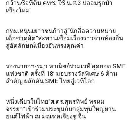
กว้านซื้อที่ดิน คทช. ใช้ น.ส.3 ปลอมรุกป่า
เชียงใหม่
กทม.หนุนเยาวชนก้าวสู่“นักสื่อความหมาย
เด็กชาดุสิต”สะพานเชื่อมเรื่องราวจากท้องถิ่น
สู่อัตลักษณ์เมืองอันทรงคุณค่า
รองนายกฯ-รมว.พาณิชย์ร่วมเวที‘สุดยอด SME
แห่งชาติ ครั้งที่ 18’ มอบรางวัลพิเศษ 6 ด้าน
สำคัญ ผลักดัน SME ไทยสู่เวทีโลก
หนึ่งเดียวในไทย“ศ.ดร.สุพรทิพย์ พรหม
จรรยา”เข้าร่วมประชุมกับกลุ่มทุนใหญ่ยาน
ยนต์ไฟฟ้า ณ มณฑลเจียงซู จีน