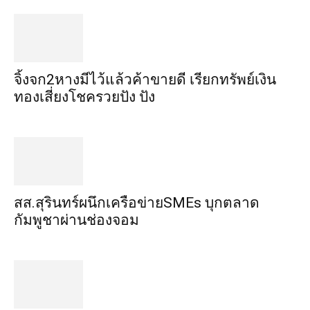
จิ้งจก​2​หาง​มีไว้แล้ว​ค้าขาย​ดี​ เรียก​ทรัพย์เงิน
ทอง​เสี่ยงโชค​รวยปัง​ ปัง​
สส.สุรินทร์ผนึกเครือข่ายSMEs บุกตลาด
กัมพูชาผ่านช่องจอม