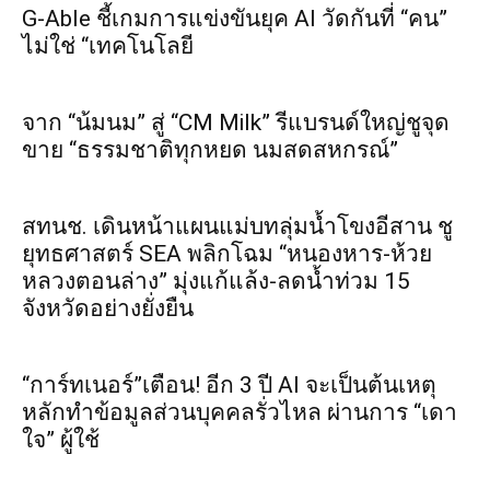
G-Able ชี้เกมการแข่งขันยุค AI วัดกันที่ “คน”
ไม่ใช่ “เทคโนโลยี
จาก “น้มนม” สู่ “CM Milk” รีแบรนด์ใหญ่ชูจุด
ขาย “ธรรมชาติทุกหยด นมสดสหกรณ์”
สทนช. เดินหน้าแผนแม่บทลุ่มน้ำโขงอีสาน ชู
ยุทธศาสตร์ SEA พลิกโฉม “หนองหาร-ห้วย
หลวงตอนล่าง” มุ่งแก้แล้ง-ลดน้ำท่วม 15
จังหวัดอย่างยั่งยืน
“การ์ทเนอร์”เตือน! อีก 3 ปี AI จะเป็นต้นเหตุ
หลักทำข้อมูลส่วนบุคคลรั่วไหล ผ่านการ “เดา
ใจ” ผู้ใช้