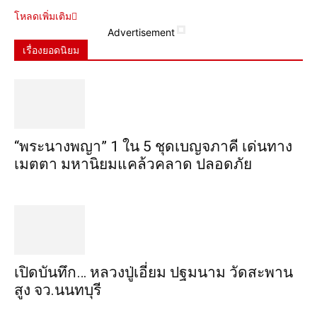
โหลดเพิ่มเติม
Advertisement
เรื่องยอดนิยม
“พระ​นาง​พญา” 1 ใน 5​ ชุดเบญจ​ภาคี​ เด่นทาง
เมตตา​ มหา​นิยม​แคล้วคลาด​ ปลอดภัย​
เปิดบันทึก… หลวงปู่เอี่ยม ​ปฐม​นาม​ วัดสะพาน
สูง​ จว.นนทบุรี