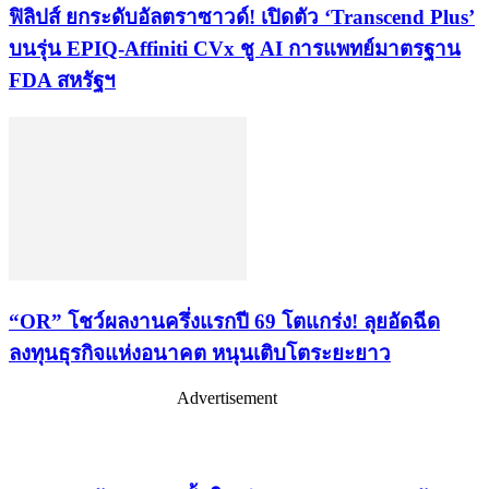
ฟิลิปส์ ยกระดับอัลตราซาวด์! เปิดตัว ‘Transcend Plus’
บนรุ่น EPIQ-Affiniti CVx ชู AI การแพทย์มาตรฐาน
FDA สหรัฐฯ
“OR” โชว์ผลงานครึ่งแรกปี 69 โตแกร่ง! ลุยอัดฉีด
ลงทุนธุรกิจแห่งอนาคต หนุนเติบโตระยะยาว
Advertisement
เรื่องล่าสุด