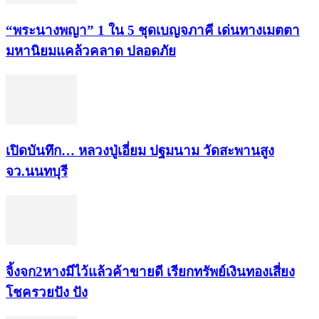
“พระ​นาง​พญา” 1 ใน 5​ ชุดเบญจ​ภาคี​ เด่นทางเมตตา​
มหา​นิยม​แคล้วคลาด​ ปลอดภัย​
เปิดบันทึก… หลวงปู่เอี่ยม ​ปฐม​นาม​ วัดสะพานสูง​
จว.นนทบุรี
จิ้งจก​2​หาง​มีไว้แล้ว​ค้าขาย​ดี​ เรียก​ทรัพย์เงินทอง​เสี่ยง
โชค​รวยปัง​ ปัง​