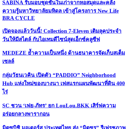
SABINA รับมอบชุดชั้นในเก่าจากหอสมุดและคลัง
ความรู้มหาวิทยาลัยมหิดล เข้าสู่โครงการ New Life
BRA CYCLE
เปิดจองแล้ววันนี้! Collection 7-Eleven เติมลุคประจำ
วันให้มีสไตล์ กับไอเทมดีไซน์สุดเอ็กซ์คลูซีฟ
MEDEZE ย้ำความเป็นหนึ่ง ด้านธนาคารจัดเก็บสเต็ม
เซลล์
กลุ่มวัธนเวคิน เปิดตัว “PADDIO” Neighborhood
Hub แห่งใหม่ของบางนา เฟสแรกแผนพัฒนาที่ดิน 400
ไร่
SC ชวน ‘เฟย-ภัทร’ ยก LouLou.BKK เสิร์ฟความ
อร่อยกลางพารากอน
มิตซูบิชิ มอเตอร์ส ประเทศไทย ส่ง “มิตซูรุ” รีเฟรชภาพ