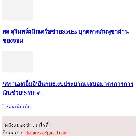
สส.สุรินทร์ผนึกเครือข่ายSMEs บุกตลาดกัมพูชาผ่าน
ช่องจอม
‘สภาเอสเอ็มอี’ยื่นกมธ.งบประมาณ เสนอมาตรการการ
เงินช่วย’SMEs’
โหลดเพิ่มเติม
“คลังสมองข่าววาไรตี้”
ติดต่อเรา:
tthaipress@gmail.com