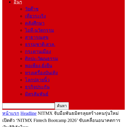
อื่นๆ
วัยต๊าช
เที่ยวระเริง
คลังศึกษา
ไอที-นวัตกรรม
สาธารณสุข
ธรรมชาติ-สวล.
กระดานเมือง
ศิลปะ-วัฒนธรรม
พอเพียง-ยั่งยืน
ทรงเครื่องบันเทิง
โลกปลายนิ้ว
ธุรกิจประกัน
มิตรสัมพันธ์
หน้าแรก
Headline
NITMX จับมือพันธมิตรลุยสร้างคนรุ่นใหม่
เปิดตัว ‘NITMX Fintech Bootcamp 2026’ ขับเคลื่อนอนาคตการ