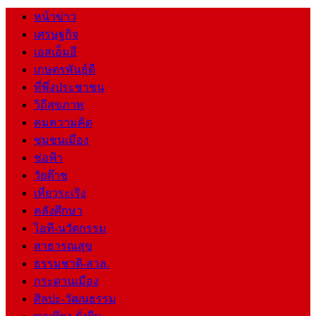
หน้าข่าว
เศรษฐกิจ
เอสเอ็มอี
เกษตรพันธุ์ดี
ที่พึ่งประชาชน
วิถีสุขภาพ
คมความคิด
ชุมชนเมือง
ช่อฟ้า
วัยต๊าช
เที่ยวระเริง
คลังศึกษา
ไอที-นวัตกรรม
สาธารณสุข
ธรรมชาติ-สวล.
กระดานเมือง
ศิลปะ-วัฒนธรรม