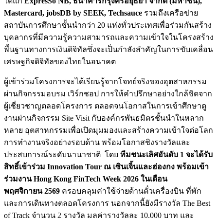
ได้แก่
ExpresSo NB, ธนาคารกรุงศรีอยุธยา จำกัด (มหาชน),
Mastercard, jobsDB by SEEK, Techsauce
รวมถึงเครือข่าย
สถาบันการศึกษาชั้นนำกว่า 20 แห่งทั่วประเทศเพื่อร่วมกันสร้าง
บุคลากรที่มีความรู้ความสามารถและความเข้าใจในโครงสร้าง
พื้นฐานทางการเงินดิจิทัลซึ่งจะเป็นกำลังสำคัญในการขับเคลื่อน
เศรษฐกิจดิจิทัลของไทยในอนาคต
ผู้เข้าร่วมโครงการจะได้เรียนรู้จากโจทย์จริงของอุตสาหกรรม
ผ่านกิจกรรมอบรม เวิร์กชอป การให้คำปรึกษาอย่างใกล้ชิดจาก
ผู้เชี่ยวชาญตลอดโครงการ ตลอดจนโอกาสในการเข้าศึกษาดู
งานผ่านกิจกรรม Site Visit กับองค์กรพันธมิตรชั้นนำในหลาก
หลาย อุตสาหกรรมเพื่อเปิดมุมมองและสร้างความเข้าใจต่อโลก
การทำงานจริงอย่างรอบด้าน พร้อมโอกาสชิงรางวัลและ
ประสบการณ์ระดับนานาชาติ โดย
ทีมชนะเลิศอันดับ
1 จะได้รับ
สิทธิ์เข้าร่วม Innovation Tour ณ เซินเจิ้นและฮ่องกง พร้อมเข้า
ร่วมงาน Hong Kong FinTech Week 2026 ในเดือน
พฤศจิกายน 2569
ครอบคลุมค่าใช้จ่ายด้านตั๋วเครื่องบิน ที่พัก
และการเดินทางตลอดโครงการ นอกจากนี้ยังมีรางวัล The Best
of Track จำนวน 2 รางวัล มูลค่ารางวัลละ 10,000 บาท และ