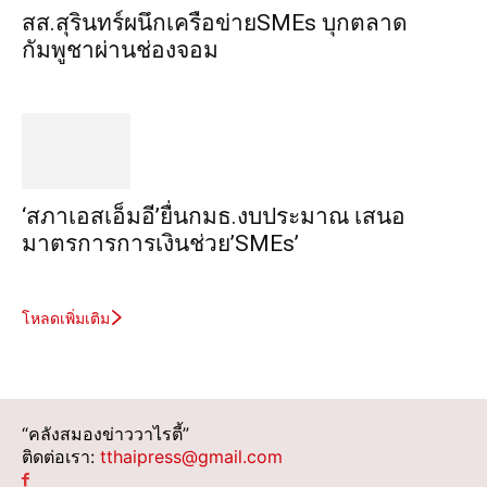
สส.สุรินทร์ผนึกเครือข่ายSMEs บุกตลาด
กัมพูชาผ่านช่องจอม
‘สภาเอสเอ็มอี’ยื่นกมธ.งบประมาณ เสนอ
มาตรการการเงินช่วย’SMEs’
โหลดเพิ่มเติม
“คลังสมองข่าววาไรตี้”
ติดต่อเรา:
tthaipress@gmail.com