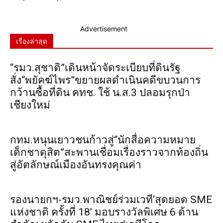
Advertisement
เรื่องล่าสุด
“รมว.สุชาติ”เดินหน้าจัดระเบียบที่ดินรัฐ
สั่ง“พยัคฆ์ไพร”ขยายผลดำเนินคดีขบวนการ
กว้านซื้อที่ดิน คทช. ใช้ น.ส.3 ปลอมรุกป่า
เชียงใหม่
กทม.หนุนเยาวชนก้าวสู่“นักสื่อความหมาย
เด็กชาดุสิต”สะพานเชื่อมเรื่องราวจากท้องถิ่น
สู่อัตลักษณ์เมืองอันทรงคุณค่า
รองนายกฯ-รมว.พาณิชย์ร่วมเวที‘สุดยอด SME
แห่งชาติ ครั้งที่ 18’ มอบรางวัลพิเศษ 6 ด้าน