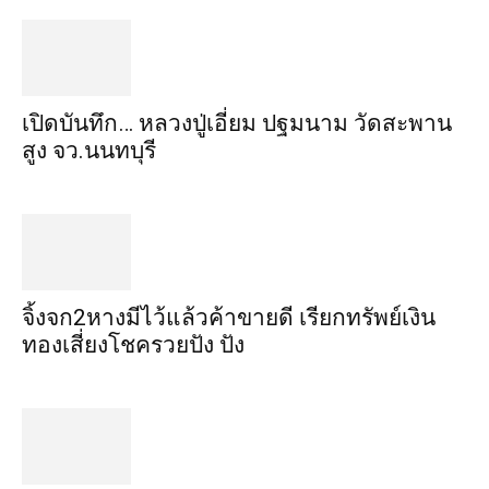
เปิดบันทึก… หลวงปู่เอี่ยม ​ปฐม​นาม​ วัดสะพาน
สูง​ จว.นนทบุรี
จิ้งจก​2​หาง​มีไว้แล้ว​ค้าขาย​ดี​ เรียก​ทรัพย์เงิน
ทอง​เสี่ยงโชค​รวยปัง​ ปัง​