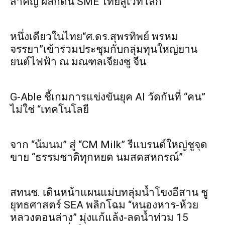
สำคัญ ผลักดัน SME ไทยสู่เวทีโลก
หนึ่งเดียวในไทย“ศ.ดร.สุพรทิพย์ พรหม
จรรยา”เข้าร่วมประชุมกับกลุ่มทุนใหญ่ยาน
ยนต์ไฟฟ้า ณ มณฑลเจียงซู จีน
G-Able ชี้เกมการแข่งขันยุค AI วัดกันที่ “คน”
ไม่ใช่ “เทคโนโลยี
จาก “น้มนม” สู่ “CM Milk” รีแบรนด์ใหญ่ชูจุด
ขาย “ธรรมชาติทุกหยด นมสดสหกรณ์”
สทนช. เดินหน้าแผนแม่บทลุ่มน้ำโขงอีสาน ชู
ยุทธศาสตร์ SEA พลิกโฉม “หนองหาร-ห้วย
หลวงตอนล่าง” มุ่งแก้แล้ง-ลดน้ำท่วม 15