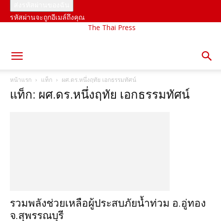
รหัสผ่านจะถูกอีเมล์ถึงคุณ
The Thai Press
หน้าแรก
แท็ก
ผศ.ดร.หนึ่งฤทัย เอกธรรมทัศน์
แท็ก: ผศ.ดร.หนึ่งฤทัย เอกธรรมทัศน์
รวมพลังช่วยเหลือผู้ประสบภัยน้ำท่วม อ.อู่ทอง
จ.สุพรรณบุรี