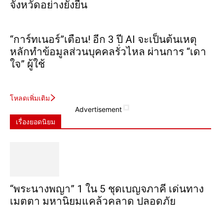
จังหวัดอย่างยั่งยืน
“การ์ทเนอร์”เตือน! อีก 3 ปี AI จะเป็นต้นเหตุ
หลักทำข้อมูลส่วนบุคคลรั่วไหล ผ่านการ “เดา
ใจ” ผู้ใช้
โหลดเพิ่มเติม
Advertisement
เรื่องยอดนิยม
“พระ​นาง​พญา” 1 ใน 5​ ชุดเบญจ​ภาคี​ เด่นทาง
เมตตา​ มหา​นิยม​แคล้วคลาด​ ปลอดภัย​