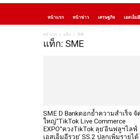
หน้าแรก
หน้าข่าว
เศรษฐกิจ
เอสเอ็มอี
หน้าแรก
แท็ก
SME
แท็ก: SME
SME D Bankตอกย้ำความสำเร็จ จั
ใหญ่“TikTok Live Commerce
EXPO”ควงTikTok ลุย‘อินฟลูฯไลฟ์
เอสเอ็มอีรวย’ SS.2 ปลุกเพิ่มรายได้