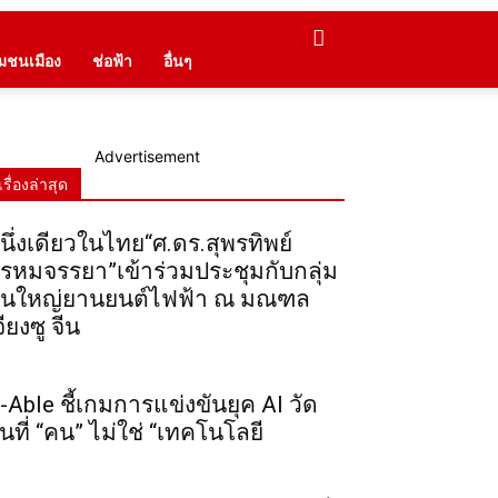
ุมชนเมือง
ช่อฟ้า
อื่นๆ
Advertisement
เรื่องล่าสุด
นึ่งเดียวในไทย“ศ.ดร.สุพรทิพย์
รหมจรรยา”เข้าร่วมประชุมกับกลุ่ม
ุนใหญ่ยานยนต์ไฟฟ้า ณ มณฑล
จียงซู จีน
-Able ชี้เกมการแข่งขันยุค AI วัด
ันที่ “คน” ไม่ใช่ “เทคโนโลยี