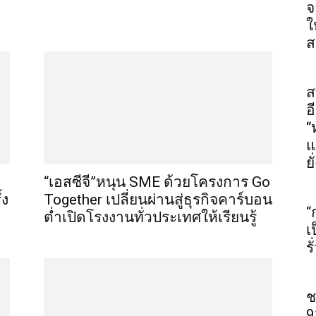
จ
ใ
ส
ส
อ
“
แ
ยั
“เอสซีจี”หนุน SME ด้วยโครงการ Go
้ง
Together เปลี่ยนผ่านสู่ธุรกิจคาร์บอน
“
ต่ำเปิดโรงงานทั่วประเทศให้เรียนรู้
เ
ร
ช
9