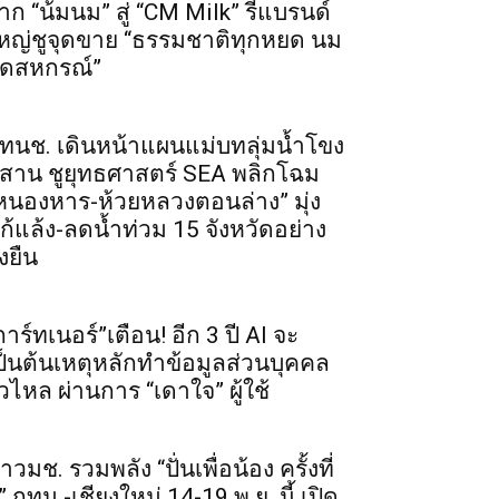
าก “น้มนม” สู่ “CM Milk” รีแบรนด์
หญ่ชูจุดขาย “ธรรมชาติทุกหยด นม
ดสหกรณ์”
ทนช. เดินหน้าแผนแม่บทลุ่มน้ำโขง
ีสาน ชูยุทธศาสตร์ SEA พลิกโฉม
หนองหาร-ห้วยหลวงตอนล่าง” มุ่ง
ก้แล้ง-ลดน้ำท่วม 15 จังหวัดอย่าง
่งยืน
การ์ทเนอร์”เตือน! อีก 3 ปี AI จะ
ป็นต้นเหตุหลักทำข้อมูลส่วนบุคคล
ั่วไหล ผ่านการ “เดาใจ” ผู้ใช้
าวมช. รวมพลัง “ปั่นเพื่อน้อง ครั้งที่
” กทม.-เชียงใหม่ 14-19 พ.ย. นี้ เปิด