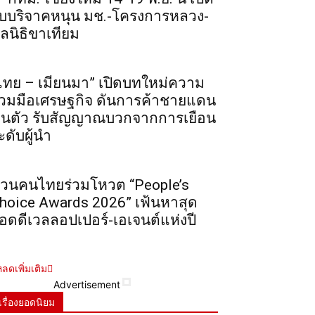
ับบริจาคหนุน มช.-โครงการหลวง-
ูลนิธิขาเทียม
ไทย – เมียนมา” เปิดบทใหม่ความ
่วมมือเศรษฐกิจ ดันการค้าชายแดน
ื้นตัว รับสัญญาณบวกจากการเยือน
ะดับผู้นำ
วนคนไทยร่วมโหวต “People’s
hoice Awards 2026” เฟ้นหาสุด
อดดีเวลลอปเปอร์-เอเจนต์แห่งปี
ลดเพิ่มเติม
Advertisement
เรื่องยอดนิยม