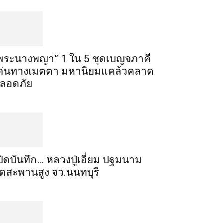
พระ​นาง​พญา” 1 ใน 5​ ชุดเบญจ​ภาคี​
ด่นทางเมตตา​ มหา​นิยม​แคล้วคลาด​
ลอดภัย​
ปิดบันทึก… หลวงปู่เอี่ยม ​ปฐม​นาม​
ัดสะพานสูง​ จว.นนทบุรี