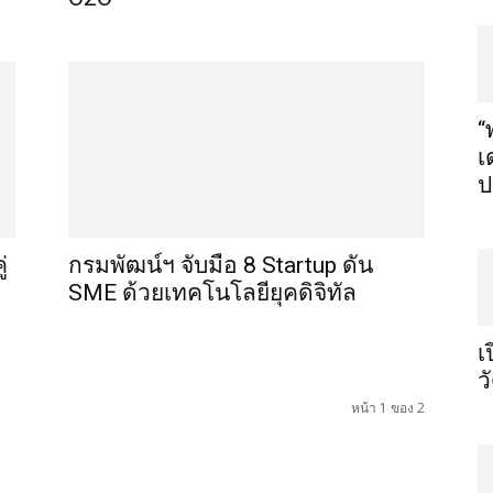
“
เ
ป
่
กรมพัฒน์ฯ จับมือ 8 Startup ดัน
SME ด้วยเทคโนโลยียุคดิจิทัล
เ
ว
หน้า 1 ของ 2