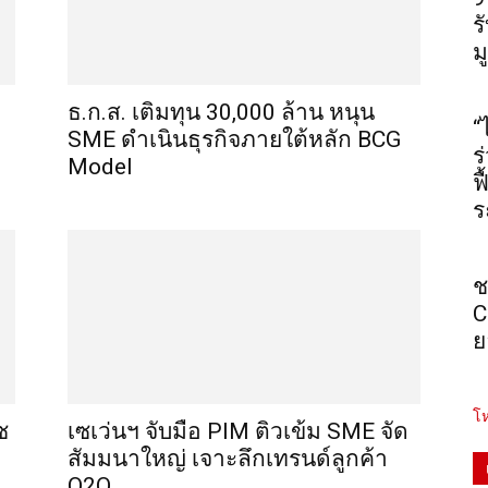
ร
ม
ธ.ก.ส. เติมทุน 30,000 ล้าน หนุน
“
SME ดำเนินธุรกิจภายใต้หลัก BCG
ร
Model
ฟ
ร
ช
C
ย
โห
ซ
เซเว่นฯ จับมือ PIM ติวเข้ม SME จัด
สัมมนาใหญ่ เจาะลึกเทรนด์ลูกค้า
O2O