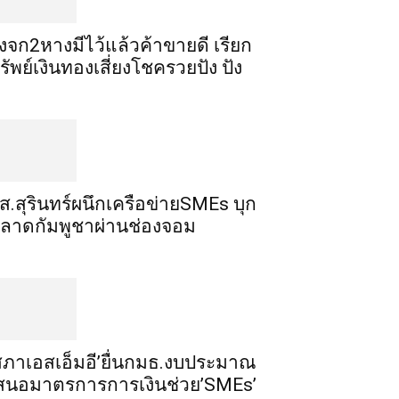
ิ้งจก​2​หาง​มีไว้แล้ว​ค้าขาย​ดี​ เรียก​
รัพย์เงินทอง​เสี่ยงโชค​รวยปัง​ ปัง​
ส.สุรินทร์ผนึกเครือข่ายSMEs บุก
ลาดกัมพูชาผ่านช่องจอม
สภาเอสเอ็มอี’ยื่นกมธ.งบประมาณ
สนอมาตรการการเงินช่วย’SMEs’