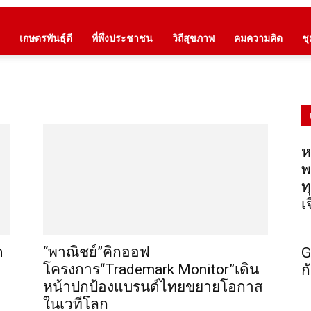
เกษตรพันธุ์ดี
ที่พึ่งประชาชน
วิถีสุขภาพ
คมความคิด
ช
ห
พ
ท
เ
ด
“พาณิชย์”คิกออฟ
G
โครงการ“Trademark Monitor”เดิน
ก
หน้าปกป้องแบรนด์ไทยขยายโอกาส
ในเวทีโลก