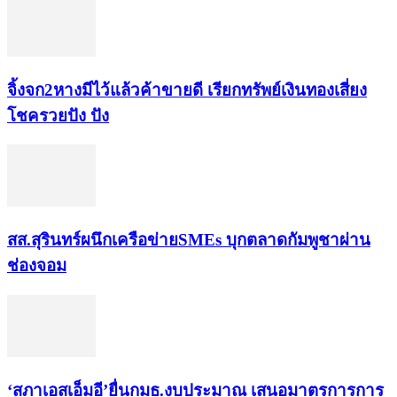
จิ้งจก​2​หาง​มีไว้แล้ว​ค้าขาย​ดี​ เรียก​ทรัพย์เงินทอง​เสี่ยง
โชค​รวยปัง​ ปัง​
สส.สุรินทร์ผนึกเครือข่ายSMEs บุกตลาดกัมพูชาผ่าน
ช่องจอม
‘สภาเอสเอ็มอี’ยื่นกมธ.งบประมาณ เสนอมาตรการการ