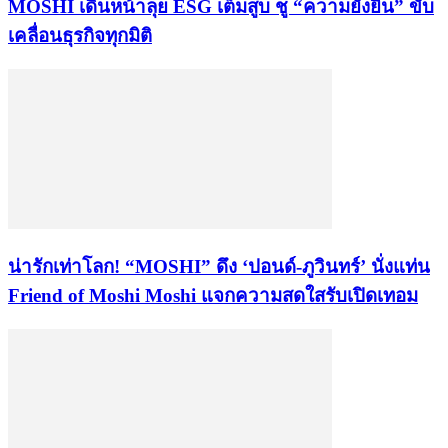
MOSHI เดินหน้าลุย ESG เต็มสูบ ชู “ความยั่งยืน” ขับ
เคลื่อนธุรกิจทุกมิติ
น่ารักเท่าโลก! “MOSHI” ดึง ‘ปอนด์-ภูวินทร์’ นั่งแท่น
Friend of Moshi Moshi แจกความสดใสรับเปิดเทอม