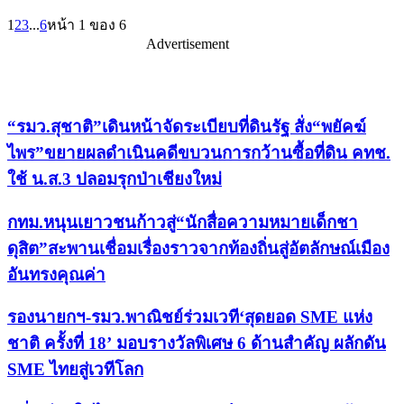
1
2
3
...
6
หน้า 1 ของ 6
Advertisement
เรื่องล่าสุด
“รมว.สุชาติ”เดินหน้าจัดระเบียบที่ดินรัฐ สั่ง“พยัคฆ์
ไพร”ขยายผลดำเนินคดีขบวนการกว้านซื้อที่ดิน คทช.
ใช้ น.ส.3 ปลอมรุกป่าเชียงใหม่
กทม.หนุนเยาวชนก้าวสู่“นักสื่อความหมายเด็กชา
ดุสิต”สะพานเชื่อมเรื่องราวจากท้องถิ่นสู่อัตลักษณ์เมือง
อันทรงคุณค่า
รองนายกฯ-รมว.พาณิชย์ร่วมเวที‘สุดยอด SME แห่ง
ชาติ ครั้งที่ 18’ มอบรางวัลพิเศษ 6 ด้านสำคัญ ผลักดัน
SME ไทยสู่เวทีโลก