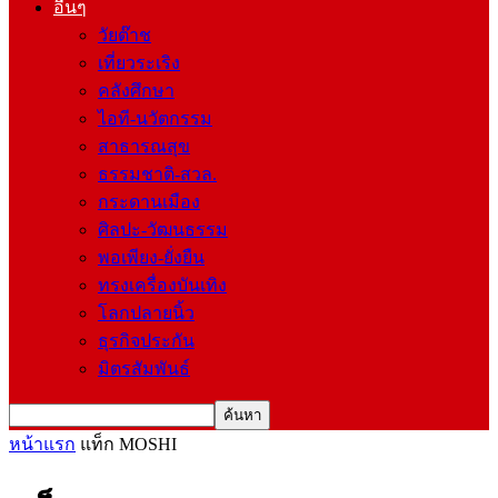
อื่นๆ
วัยต๊าช
เที่ยวระเริง
คลังศึกษา
ไอที-นวัตกรรม
สาธารณสุข
ธรรมชาติ-สวล.
กระดานเมือง
ศิลปะ-วัฒนธรรม
พอเพียง-ยั่งยืน
ทรงเครื่องบันเทิง
โลกปลายนิ้ว
ธุรกิจประกัน
มิตรสัมพันธ์
หน้าแรก
แท็ก
MOSHI