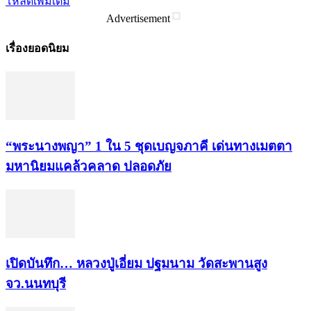
โหลดเพิ่มเติม
Advertisement
เรื่องยอดนิยม
“พระ​นาง​พญา” 1 ใน 5​ ชุดเบญจ​ภาคี​ เด่นทางเมตตา​
มหา​นิยม​แคล้วคลาด​ ปลอดภัย​
เปิดบันทึก… หลวงปู่เอี่ยม ​ปฐม​นาม​ วัดสะพานสูง​
จว.นนทบุรี