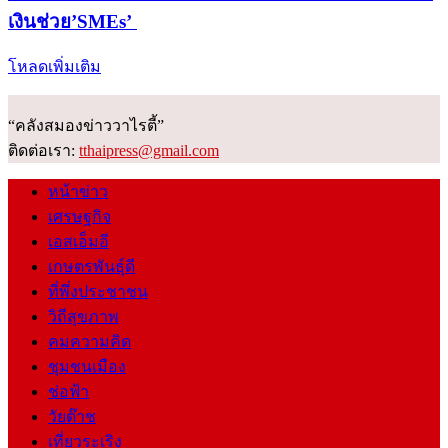
เงินช่วย’SMEs’
โหลดเพิ่มเติม
“คลังสมองข่าววาไรตี้”
ติดต่อเรา:
tthaipress@gmail.com
หน้าข่าว
เศรษฐกิจ
เอสเอ็มอี
เกษตรพันธุ์ดี
ที่พึ่งประชาชน
วิถีสุขภาพ
คมความคิด
ชุมชนเมือง
ช่อฟ้า
วัยต๊าช
เที่ยวระเริง