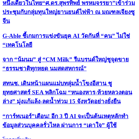
หนึ่งเดียวในไทย“ศ.ดร.สุพรทิพย์ พรหมจรรยา”เข้าร่วม
ประชุมกับกลุ่มทุนใหญ่ยานยนต์ไฟฟ้า ณ มณฑลเจียงซู
จีน
G-Able ชี้เกมการแข่งขันยุค AI วัดกันที่ “คน” ไม่ใช่
“เทคโนโลยี
จาก “น้มนม” สู่ “CM Milk” รีแบรนด์ใหญ่ชูจุดขาย
“ธรรมชาติทุกหยด นมสดสหกรณ์”
สทนช. เดินหน้าแผนแม่บทลุ่มน้ำโขงอีสาน ชู
ยุทธศาสตร์ SEA พลิกโฉม “หนองหาร-ห้วยหลวงตอน
ล่าง” มุ่งแก้แล้ง-ลดน้ำท่วม 15 จังหวัดอย่างยั่งยืน
“การ์ทเนอร์”เตือน! อีก 3 ปี AI จะเป็นต้นเหตุหลักทำ
ข้อมูลส่วนบุคคลรั่วไหล ผ่านการ “เดาใจ” ผู้ใช้