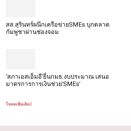
สส.สุรินทร์ผนึกเครือข่ายSMEs บุกตลาด
กัมพูชาผ่านช่องจอม
‘สภาเอสเอ็มอี’ยื่นกมธ.งบประมาณ เสนอ
มาตรการการเงินช่วย’SMEs’
โหลดเพิ่มเติม