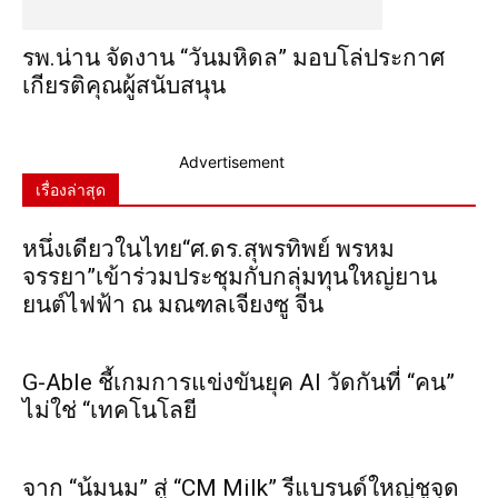
รพ.น่าน จัดงาน “วันมหิดล” มอบโล่ประกาศ
เกียรติคุณผู้สนับสนุน
Advertisement
เรื่องล่าสุด
หนึ่งเดียวในไทย“ศ.ดร.สุพรทิพย์ พรหม
จรรยา”เข้าร่วมประชุมกับกลุ่มทุนใหญ่ยาน
ยนต์ไฟฟ้า ณ มณฑลเจียงซู จีน
G-Able ชี้เกมการแข่งขันยุค AI วัดกันที่ “คน”
ไม่ใช่ “เทคโนโลยี
จาก “น้มนม” สู่ “CM Milk” รีแบรนด์ใหญ่ชูจุด