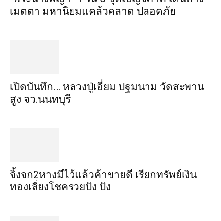
เมตตา​ มหา​นิยม​แคล้วคลาด​ ปลอดภัย​
เปิดบันทึก… หลวงปู่เอี่ยม ​ปฐม​นาม​ วัดสะพาน
สูง​ จว.นนทบุรี
จิ้งจก​2​หาง​มีไว้แล้ว​ค้าขาย​ดี​ เรียก​ทรัพย์เงิน
ทอง​เสี่ยงโชค​รวยปัง​ ปัง​