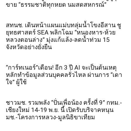
ขาย “ธรรมชาติทุกหยด นมสดสหกรณ์”
สทนช. เดินหน้าแผนแม่บทลุ่มน้ำโขงอีสาน ชู
ยุทธศาสตร์ SEA พลิกโฉม “หนองหาร-ห้วย
หลวงตอนล่าง” มุ่งแก้แล้ง-ลดน้ำท่วม 15
จังหวัดอย่างยั่งยืน
“การ์ทเนอร์”เตือน! อีก 3 ปี AI จะเป็นต้นเหตุ
หลักทำข้อมูลส่วนบุคคลรั่วไหล ผ่านการ “เดา
ใจ” ผู้ใช้
ชาวมช. รวมพลัง “ปั่นเพื่อน้อง ครั้งที่ 9” กทม.-
เชียงใหม่ 14-19 พ.ย. นี้ เปิดรับบริจาคหนุน
มช.-โครงการหลวง-มูลนิธิขาเทียม