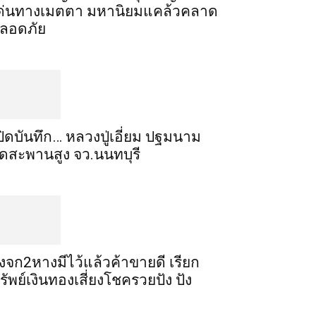
ด่นทางเมตตา​ มหา​นิยม​แคล้วคลาด​
ลอดภัย​
ปิดบันทึก… หลวงปู่เอี่ยม ​ปฐม​นาม​
ัดสะพานสูง​ จว.นนทบุรี
ิ้งจก​2​หาง​มีไว้แล้ว​ค้าขาย​ดี​ เรียก​
รัพย์เงินทอง​เสี่ยงโชค​รวยปัง​ ปัง​