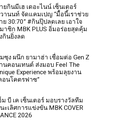
ายกินมีเฮ เดอะไนน์ เซ็นเตอร์
ิวานนท์ จัดแคมเปญ “มื้อนี้เราช่วย
่าย 30:70” #กินปุ๊ปลดเลย เอาใจ
มาชิก MBK PLUS อิ่มอร่อยสุดคุ้ม
ิ่งกินยิ่งลด
ัมซุง ผนึก ยามาฮ่า เชื่อมต่อ Gen Z
่านคอนเทนต์ ส่งมอบ Feel The
nique Experience พร้อมลุยงาน
คอนโคตรฟาซ”
อ็ม บี เค เซ็นเตอร์ มอบรางวัลทีม
นะเลิศการแข่งขัน MBK COVER
ANCE 2026