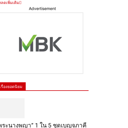
ลดเพิ่มเติม
Advertisement
เรื่องยอดนิยม
พระ​นาง​พญา” 1 ใน 5​ ชุดเบญจ​ภาคี​