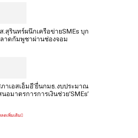
ส.สุรินทร์ผนึกเครือข่ายSMEs บุก
ลาดกัมพูชาผ่านช่องจอม
สภาเอสเอ็มอี’ยื่นกมธ.งบประมาณ
สนอมาตรการการเงินช่วย’SMEs’
ลดเพิ่มเติม