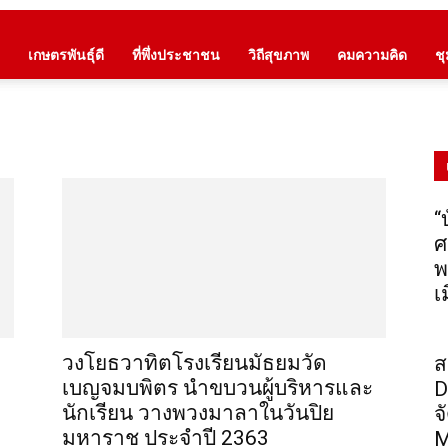
เกษตรพันธุ์ดี
ที่พึ่งประชาชน
วิถีสุขภาพ
คมความคิด
ช
“
ศ
พ
เ
วงโยธวาทิตโรงเรียนมัธยมวัด
ส
เบญจม​บพิตร นำขบวนผู้บริหารและ
D
นักเรียน วางพวงมาลาในวันปิย
จ
มหาราช ประจำปี 2363
M