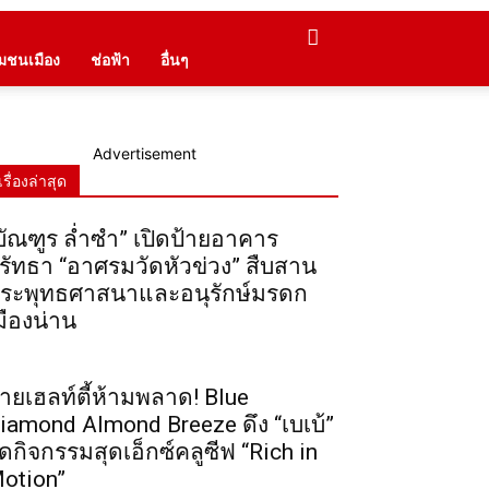
ุมชนเมือง
ช่อฟ้า
อื่นๆ
Advertisement
เรื่องล่าสุด
บัณฑูร ล่ำซำ” เปิดป้ายอาคาร
รัทธา “อาศรมวัดหัวข่วง” สืบสาน
ระพุทธศาสนาและอนุรักษ์มรดก
มืองน่าน
ายเฮลท์ตี้ห้ามพลาด! Blue
iamond Almond Breeze ดึง “เบเบ้”
ัดกิจกรรมสุดเอ็กซ์คลูซีฟ “Rich in
otion”