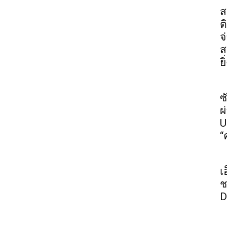
ส
ต
จ
ส
ย
ซ
ผ
U
“
เ
ช
D