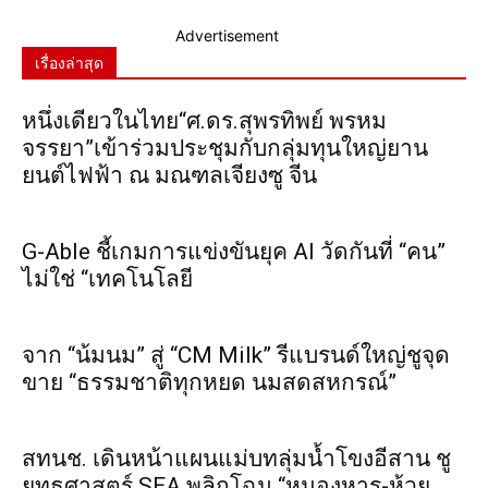
Advertisement
เรื่องล่าสุด
หนึ่งเดียวในไทย“ศ.ดร.สุพรทิพย์ พรหม
จรรยา”เข้าร่วมประชุมกับกลุ่มทุนใหญ่ยาน
ยนต์ไฟฟ้า ณ มณฑลเจียงซู จีน
G-Able ชี้เกมการแข่งขันยุค AI วัดกันที่ “คน”
ไม่ใช่ “เทคโนโลยี
จาก “น้มนม” สู่ “CM Milk” รีแบรนด์ใหญ่ชูจุด
ขาย “ธรรมชาติทุกหยด นมสดสหกรณ์”
สทนช. เดินหน้าแผนแม่บทลุ่มน้ำโขงอีสาน ชู
ยุทธศาสตร์ SEA พลิกโฉม “หนองหาร-ห้วย