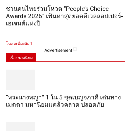
ชวนคนไทยร่วมโหวต “People’s Choice
Awards 2026” เฟ้นหาสุดยอดดีเวลลอปเปอร์-
เอเจนต์แห่งปี
โหลดเพิ่มเติม
Advertisement
เรื่องยอดนิยม
“พระ​นาง​พญา” 1 ใน 5​ ชุดเบญจ​ภาคี​ เด่นทาง
เมตตา​ มหา​นิยม​แคล้วคลาด​ ปลอดภัย​