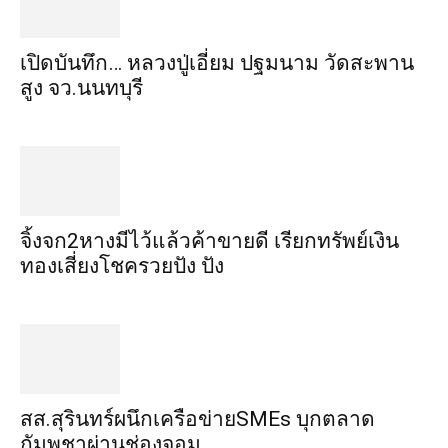
เปิดบันทึก… หลวงปู่เอี่ยม ​ปฐม​นาม​ วัดสะพาน
สูง​ จว.นนทบุรี
จิ้งจก​2​หาง​มีไว้แล้ว​ค้าขาย​ดี​ เรียก​ทรัพย์เงิน
ทอง​เสี่ยงโชค​รวยปัง​ ปัง​
สส.สุรินทร์ผนึกเครือข่ายSMEs บุกตลาด
กัมพูชาผ่านช่องจอม