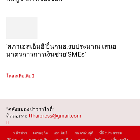
‘สภาเอสเอ็มอี’ยื่นกมธ.งบประมาณ เสนอ
มาตรการการเงินช่วย’SMEs’
โหลดเพิ่มเติม
“คลังสมองข่าววาไรตี้”
ติดต่อเรา:
tthaipress@gmail.com
หน้าข่าว
เศรษฐกิจ
เอสเอ็มอี
เกษตรพันธุ์ดี
ที่พึ่งประชาชน
วิถีสุขภาพ
คมความคิด
ชุมชนเมือง
ช่อฟ้า
วัยต๊าช
เที่ยวระเริง