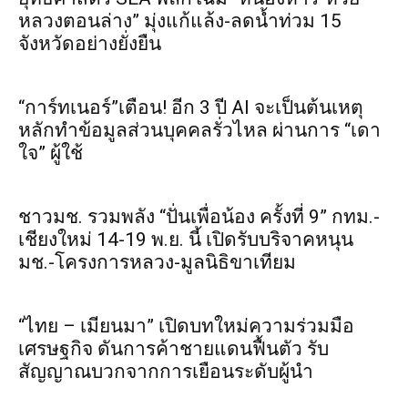
หลวงตอนล่าง” มุ่งแก้แล้ง-ลดน้ำท่วม 15
จังหวัดอย่างยั่งยืน
“การ์ทเนอร์”เตือน! อีก 3 ปี AI จะเป็นต้นเหตุ
หลักทำข้อมูลส่วนบุคคลรั่วไหล ผ่านการ “เดา
ใจ” ผู้ใช้
ชาวมช. รวมพลัง “ปั่นเพื่อน้อง ครั้งที่ 9” กทม.-
เชียงใหม่ 14-19 พ.ย. นี้ เปิดรับบริจาคหนุน
มช.-โครงการหลวง-มูลนิธิขาเทียม
“ไทย – เมียนมา” เปิดบทใหม่ความร่วมมือ
เศรษฐกิจ ดันการค้าชายแดนฟื้นตัว รับ
สัญญาณบวกจากการเยือนระดับผู้นำ