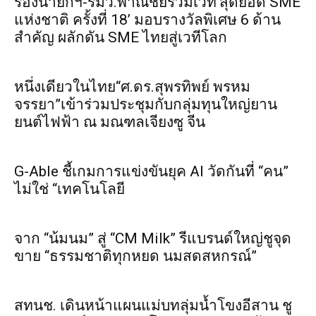
รองนายกฯ-รมว.พาณิชย์ร่วมเวที‘สุดยอด SME
แห่งชาติ ครั้งที่ 18’ มอบรางวัลพิเศษ 6 ด้าน
สำคัญ ผลักดัน SME ไทยสู่เวทีโลก
หนึ่งเดียวในไทย“ศ.ดร.สุพรทิพย์ พรหม
จรรยา”เข้าร่วมประชุมกับกลุ่มทุนใหญ่ยาน
ยนต์ไฟฟ้า ณ มณฑลเจียงซู จีน
G-Able ชี้เกมการแข่งขันยุค AI วัดกันที่ “คน”
ไม่ใช่ “เทคโนโลยี
จาก “น้มนม” สู่ “CM Milk” รีแบรนด์ใหญ่ชูจุด
ขาย “ธรรมชาติทุกหยด นมสดสหกรณ์”
สทนช. เดินหน้าแผนแม่บทลุ่มน้ำโขงอีสาน ชู