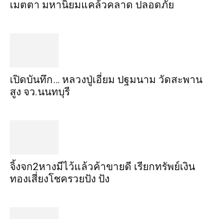
เมตตา​ มหา​นิยม​แคล้วคลาด​ ปลอดภัย​
เปิดบันทึก… หลวงปู่เอี่ยม ​ปฐม​นาม​ วัดสะพาน
สูง​ จว.นนทบุรี
จิ้งจก​2​หาง​มีไว้แล้ว​ค้าขาย​ดี​ เรียก​ทรัพย์เงิน
ทอง​เสี่ยงโชค​รวยปัง​ ปัง​