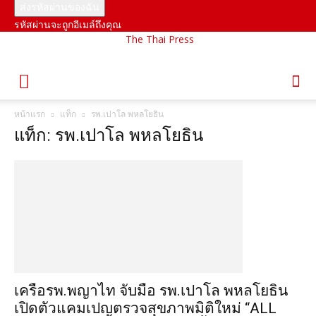
รหัสผ่านจะถูกอีเมล์ถึงคุณ
The Thai Press
หน้าแรก
แท็ก
รพ.เปาโล พหลโยธิน
แท็ก: รพ.เปาโล พหลโยธิน
เครือรพ.พญาไท จับมือ รพ.เปาโล พหลโยธิน
เปิดตัวแคมเปญตรวจสุขภาพมิติใหม่ “ALL