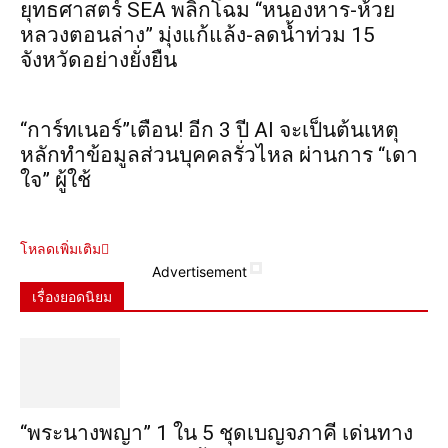
ยุทธศาสตร์ SEA พลิกโฉม “หนองหาร-ห้วย
หลวงตอนล่าง” มุ่งแก้แล้ง-ลดน้ำท่วม 15
จังหวัดอย่างยั่งยืน
“การ์ทเนอร์”เตือน! อีก 3 ปี AI จะเป็นต้นเหตุ
หลักทำข้อมูลส่วนบุคคลรั่วไหล ผ่านการ “เดา
ใจ” ผู้ใช้
โหลดเพิ่มเติม
Advertisement
เรื่องยอดนิยม
“พระ​นาง​พญา” 1 ใน 5​ ชุดเบญจ​ภาคี​ เด่นทาง