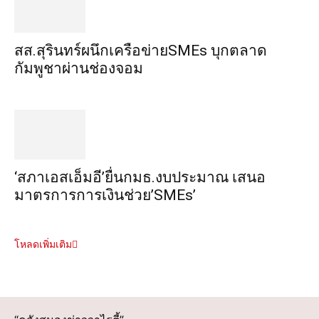
สส.สุรินทร์ผนึกเครือข่ายSMEs บุกตลาด
กัมพูชาผ่านช่องจอม
‘สภาเอสเอ็มอี’ยื่นกมธ.งบประมาณ เสนอ
มาตรการการเงินช่วย’SMEs’
โหลดเพิ่มเติม