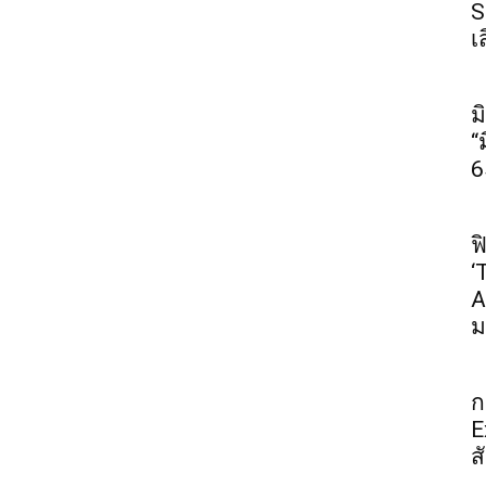
S
เ
ม
“
6
ฟ
‘
A
ม
ก
E
ส