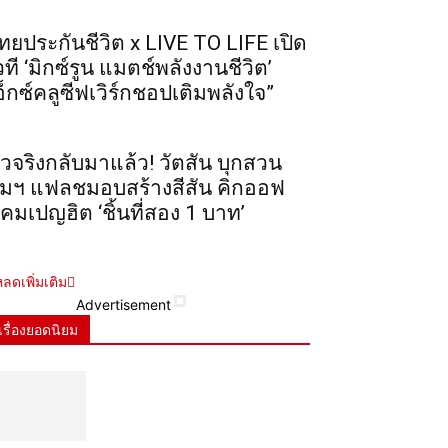
ทยประกันชีวิต x LIVE TO LIFE เปิด
วที ‘มิกซ์รูน แมตช์พลังงานชีวิต’
อ็กซ์คลูซีฟเวิร์กชอปเติมพลังใจ”
ัวจริงกลับมาแล้ว! วัตสัน บุกสวน
ุมฯ แฟลชมอบสร้างสีสัน คิกออฟ
คมเปญฮิต ‘ชิ้นที่สอง 1 บาท’
ลดเพิ่มเติม
Advertisement
เรื่องยอดนิยม