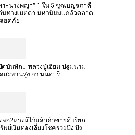
พระ​นาง​พญา” 1 ใน 5​ ชุดเบญจ​ภาคี​
ด่นทางเมตตา​ มหา​นิยม​แคล้วคลาด​
ลอดภัย​
ปิดบันทึก… หลวงปู่เอี่ยม ​ปฐม​นาม​
ัดสะพานสูง​ จว.นนทบุรี
ิ้งจก​2​หาง​มีไว้แล้ว​ค้าขาย​ดี​ เรียก​
รัพย์เงินทอง​เสี่ยงโชค​รวยปัง​ ปัง​