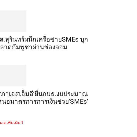
ส.สุรินทร์ผนึกเครือข่ายSMEs บุก
ลาดกัมพูชาผ่านช่องจอม
สภาเอสเอ็มอี’ยื่นกมธ.งบประมาณ
สนอมาตรการการเงินช่วย’SMEs’
ลดเพิ่มเติม