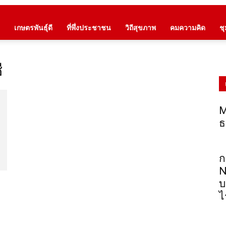
เกษตรพันธุ์ดี
ที่พึ่งประชาชน
วิถีสุขภาพ
คมความคิด
ช
ี
M
ธ
ก
N
บ
ไ