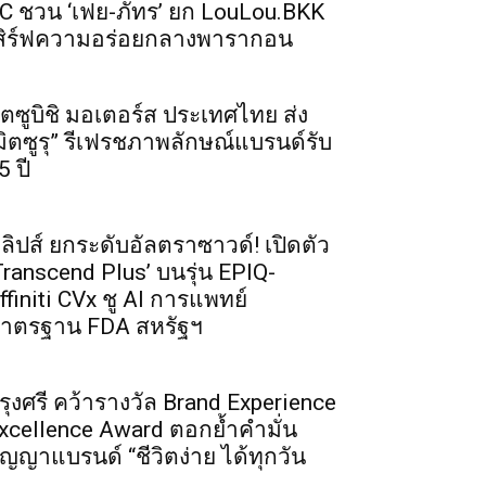
C ชวน ‘เฟย-ภัทร’ ยก LouLou.BKK
สิร์ฟความอร่อยกลางพารากอน
ิตซูบิชิ มอเตอร์ส ประเทศไทย ส่ง
มิตซูรุ” รีเฟรชภาพลักษณ์แบรนด์รับ
5 ปี
ิลิปส์ ยกระดับอัลตราซาวด์! เปิดตัว
Transcend Plus’ บนรุ่น EPIQ-
ffiniti CVx ชู AI การแพทย์
าตรฐาน FDA สหรัฐฯ
รุงศรี คว้ารางวัล Brand Experience
xcellence Award ตอกย้ำคำมั่น
ัญญาแบรนด์ “ชีวิตง่าย ได้ทุกวัน