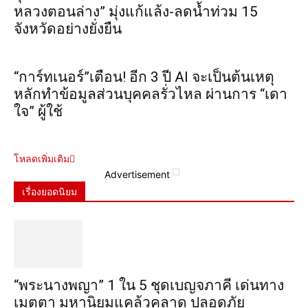
หลวงตอนล่าง” มุ่งแก้แล้ง-ลดน้ำท่วม 15
จังหวัดอย่างยั่งยืน
“การ์ทเนอร์”เตือน! อีก 3 ปี AI จะเป็นต้นเหตุ
หลักทำข้อมูลส่วนบุคคลรั่วไหล ผ่านการ “เดา
ใจ” ผู้ใช้
โหลดเพิ่มเติม
Advertisement
เรื่องยอดนิยม
“พระ​นาง​พญา” 1 ใน 5​ ชุดเบญจ​ภาคี​ เด่นทาง
เมตตา​ มหา​นิยม​แคล้วคลาด​ ปลอดภัย​