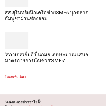
สส.สุรินทร์ผนึกเครือข่ายSMEs บุกตลาด
กัมพูชาผ่านช่องจอม
‘สภาเอสเอ็มอี’ยื่นกมธ.งบประมาณ เสนอ
มาตรการการเงินช่วย’SMEs’
โหลดเพิ่มเติม
“คลังสมองข่าววาไรตี้”