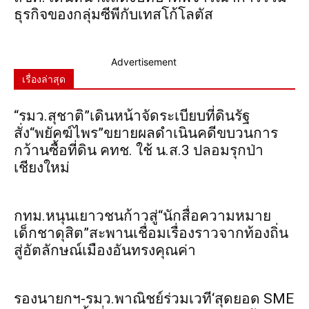
ธุรกิจของกลุ่มซีพีกับเทสโก้โลตัส
Advertisement
เรื่องล่าสุด
“รมว.สุชาติ”เดินหน้าจัดระเบียบที่ดินรัฐ
สั่ง“พยัคฆ์ไพร”ขยายผลดำเนินคดีขบวนการ
กว้านซื้อที่ดิน คทช. ใช้ น.ส.3 ปลอมรุกป่า
เชียงใหม่
กทม.หนุนเยาวชนก้าวสู่“นักสื่อความหมาย
เด็กชาดุสิต”สะพานเชื่อมเรื่องราวจากท้องถิ่น
สู่อัตลักษณ์เมืองอันทรงคุณค่า
รองนายกฯ-รมว.พาณิชย์ร่วมเวที‘สุดยอด SME