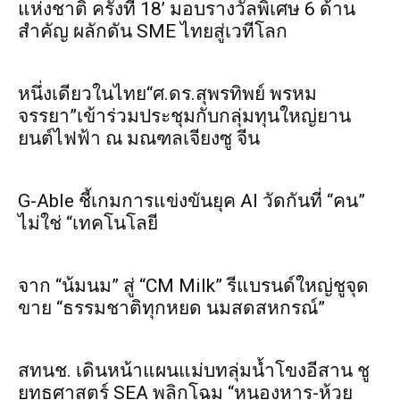
แห่งชาติ ครั้งที่ 18’ มอบรางวัลพิเศษ 6 ด้าน
สำคัญ ผลักดัน SME ไทยสู่เวทีโลก
หนึ่งเดียวในไทย“ศ.ดร.สุพรทิพย์ พรหม
จรรยา”เข้าร่วมประชุมกับกลุ่มทุนใหญ่ยาน
ยนต์ไฟฟ้า ณ มณฑลเจียงซู จีน
G-Able ชี้เกมการแข่งขันยุค AI วัดกันที่ “คน”
ไม่ใช่ “เทคโนโลยี
จาก “น้มนม” สู่ “CM Milk” รีแบรนด์ใหญ่ชูจุด
ขาย “ธรรมชาติทุกหยด นมสดสหกรณ์”
สทนช. เดินหน้าแผนแม่บทลุ่มน้ำโขงอีสาน ชู
ยุทธศาสตร์ SEA พลิกโฉม “หนองหาร-ห้วย