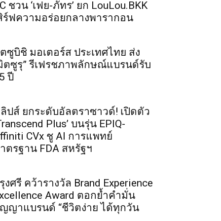
C ชวน ‘เฟย-ภัทร’ ยก LouLou.BKK
สิร์ฟความอร่อยกลางพารากอน
ิตซูบิชิ มอเตอร์ส ประเทศไทย ส่ง
มิตซูรุ” รีเฟรชภาพลักษณ์แบรนด์รับ
5 ปี
ิลิปส์ ยกระดับอัลตราซาวด์! เปิดตัว
Transcend Plus’ บนรุ่น EPIQ-
ffiniti CVx ชู AI การแพทย์
าตรฐาน FDA สหรัฐฯ
รุงศรี คว้ารางวัล Brand Experience
xcellence Award ตอกย้ำคำมั่น
ัญญาแบรนด์ “ชีวิตง่าย ได้ทุกวัน