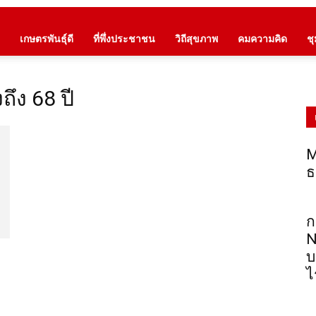
เกษตรพันธุ์ดี
ที่พึ่งประชาชน
วิถีสุขภาพ
คมความคิด
ช
ถึง 68 ปี
M
ธ
ก
N
บ
ไ