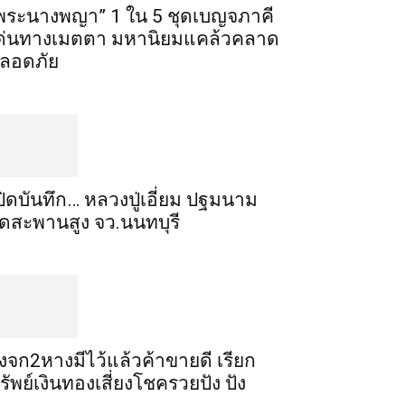
พระ​นาง​พญา” 1 ใน 5​ ชุดเบญจ​ภาคี​
ด่นทางเมตตา​ มหา​นิยม​แคล้วคลาด​
ลอดภัย​
ปิดบันทึก… หลวงปู่เอี่ยม ​ปฐม​นาม​
ัดสะพานสูง​ จว.นนทบุรี
ิ้งจก​2​หาง​มีไว้แล้ว​ค้าขาย​ดี​ เรียก​
รัพย์เงินทอง​เสี่ยงโชค​รวยปัง​ ปัง​