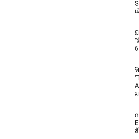
S
เ
ม
“
6
ฟ
‘
A
ม
ก
E
ส