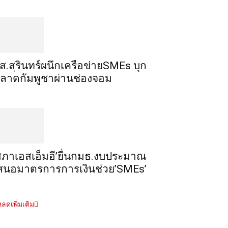
ส.สุรินทร์ผนึกเครือข่ายSMEs บุก
ลาดกัมพูชาผ่านช่องจอม
สภาเอสเอ็มอี’ยื่นกมธ.งบประมาณ
สนอมาตรการการเงินช่วย’SMEs’
ลดเพิ่มเติม