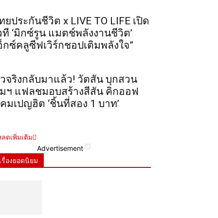
ทยประกันชีวิต x LIVE TO LIFE เปิด
วที ‘มิกซ์รูน แมตช์พลังงานชีวิต’
อ็กซ์คลูซีฟเวิร์กชอปเติมพลังใจ”
ัวจริงกลับมาแล้ว! วัตสัน บุกสวน
ุมฯ แฟลชมอบสร้างสีสัน คิกออฟ
คมเปญฮิต ‘ชิ้นที่สอง 1 บาท’
ลดเพิ่มเติม
Advertisement
เรื่องยอดนิยม