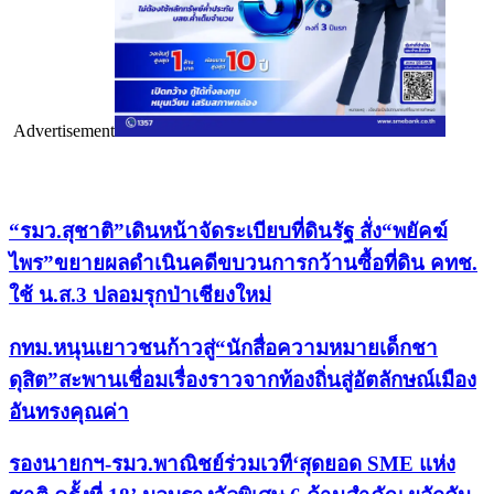
Advertisement
เรื่องล่าสุด
“รมว.สุชาติ”เดินหน้าจัดระเบียบที่ดินรัฐ สั่ง“พยัคฆ์
ไพร”ขยายผลดำเนินคดีขบวนการกว้านซื้อที่ดิน คทช.
ใช้ น.ส.3 ปลอมรุกป่าเชียงใหม่
กทม.หนุนเยาวชนก้าวสู่“นักสื่อความหมายเด็กชา
ดุสิต”สะพานเชื่อมเรื่องราวจากท้องถิ่นสู่อัตลักษณ์เมือง
อันทรงคุณค่า
รองนายกฯ-รมว.พาณิชย์ร่วมเวที‘สุดยอด SME แห่ง