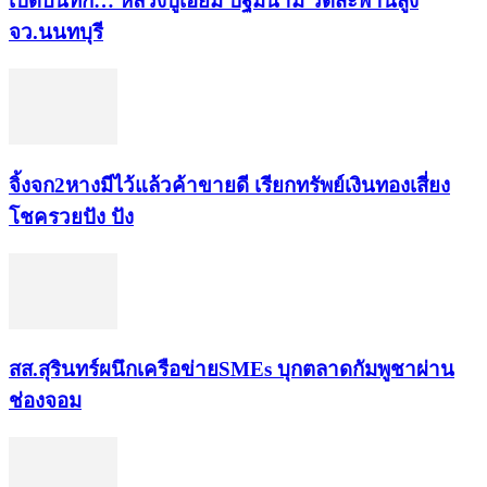
เปิดบันทึก… หลวงปู่เอี่ยม ​ปฐม​นาม​ วัดสะพานสูง​
จว.นนทบุรี
จิ้งจก​2​หาง​มีไว้แล้ว​ค้าขาย​ดี​ เรียก​ทรัพย์เงินทอง​เสี่ยง
โชค​รวยปัง​ ปัง​
สส.สุรินทร์ผนึกเครือข่ายSMEs บุกตลาดกัมพูชาผ่าน
ช่องจอม