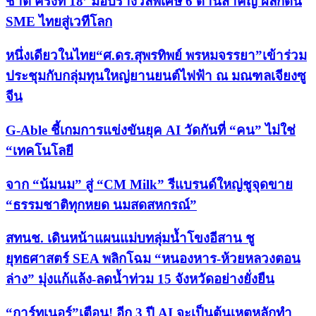
ชาติ ครั้งที่ 18’ มอบรางวัลพิเศษ 6 ด้านสำคัญ ผลักดัน
SME ไทยสู่เวทีโลก
หนึ่งเดียวในไทย“ศ.ดร.สุพรทิพย์ พรหมจรรยา”เข้าร่วม
ประชุมกับกลุ่มทุนใหญ่ยานยนต์ไฟฟ้า ณ มณฑลเจียงซู
จีน
G-Able ชี้เกมการแข่งขันยุค AI วัดกันที่ “คน” ไม่ใช่
“เทคโนโลยี
จาก “น้มนม” สู่ “CM Milk” รีแบรนด์ใหญ่ชูจุดขาย
“ธรรมชาติทุกหยด นมสดสหกรณ์”
สทนช. เดินหน้าแผนแม่บทลุ่มน้ำโขงอีสาน ชู
ยุทธศาสตร์ SEA พลิกโฉม “หนองหาร-ห้วยหลวงตอน
ล่าง” มุ่งแก้แล้ง-ลดน้ำท่วม 15 จังหวัดอย่างยั่งยืน
“การ์ทเนอร์”เตือน! อีก 3 ปี AI จะเป็นต้นเหตุหลักทำ