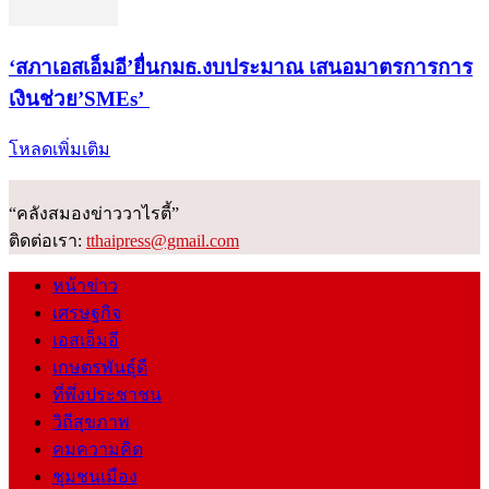
‘สภาเอสเอ็มอี’ยื่นกมธ.งบประมาณ เสนอมาตรการการ
เงินช่วย’SMEs’
โหลดเพิ่มเติม
“คลังสมองข่าววาไรตี้”
ติดต่อเรา:
tthaipress@gmail.com
หน้าข่าว
เศรษฐกิจ
เอสเอ็มอี
เกษตรพันธุ์ดี
ที่พึ่งประชาชน
วิถีสุขภาพ
คมความคิด
ชุมชนเมือง