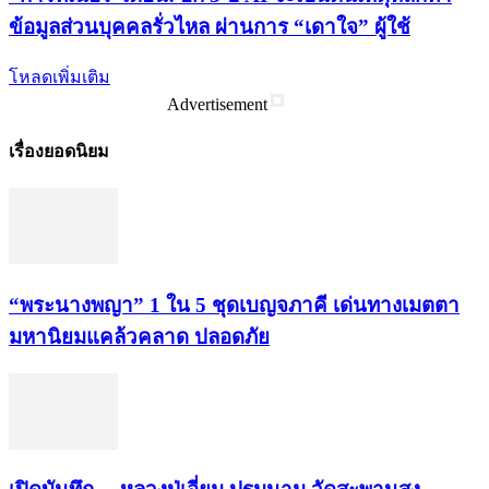
ข้อมูลส่วนบุคคลรั่วไหล ผ่านการ “เดาใจ” ผู้ใช้
โหลดเพิ่มเติม
Advertisement
เรื่องยอดนิยม
“พระ​นาง​พญา” 1 ใน 5​ ชุดเบญจ​ภาคี​ เด่นทางเมตตา​
มหา​นิยม​แคล้วคลาด​ ปลอดภัย​