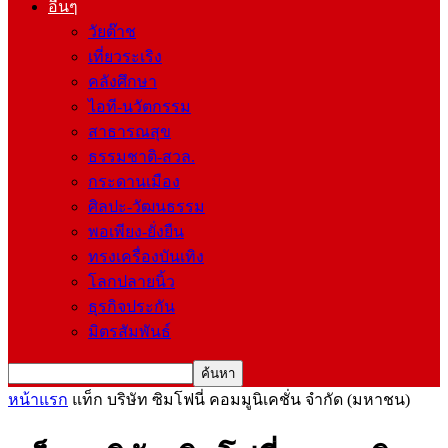
อื่นๆ
วัยต๊าช
เที่ยวระเริง
คลังศึกษา
ไอที-นวัตกรรม
สาธารณสุข
ธรรมชาติ-สวล.
กระดานเมือง
ศิลปะ-วัฒนธรรม
พอเพียง-ยั่งยืน
ทรงเครื่องบันเทิง
โลกปลายนิ้ว
ธุรกิจประกัน
มิตรสัมพันธ์
หน้าแรก
แท็ก
บริษัท ซิมโฟนี่ คอมมูนิเคชั่น จำกัด (มหาชน)