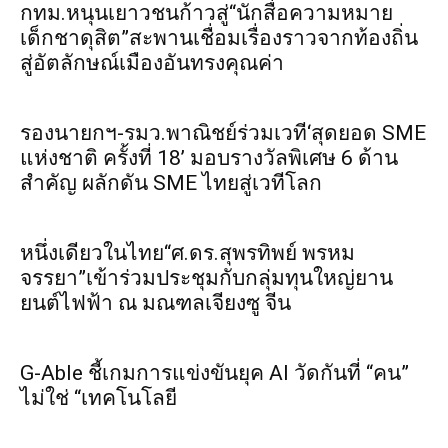
กทม.หนุนเยาวชนก้าวสู่“นักสื่อความหมาย
เด็กชาดุสิต”สะพานเชื่อมเรื่องราวจากท้องถิ่น
สู่อัตลักษณ์เมืองอันทรงคุณค่า
รองนายกฯ-รมว.พาณิชย์ร่วมเวที‘สุดยอด SME
แห่งชาติ ครั้งที่ 18’ มอบรางวัลพิเศษ 6 ด้าน
สำคัญ ผลักดัน SME ไทยสู่เวทีโลก
หนึ่งเดียวในไทย“ศ.ดร.สุพรทิพย์ พรหม
จรรยา”เข้าร่วมประชุมกับกลุ่มทุนใหญ่ยาน
ยนต์ไฟฟ้า ณ มณฑลเจียงซู จีน
G-Able ชี้เกมการแข่งขันยุค AI วัดกันที่ “คน”
ไม่ใช่ “เทคโนโลยี