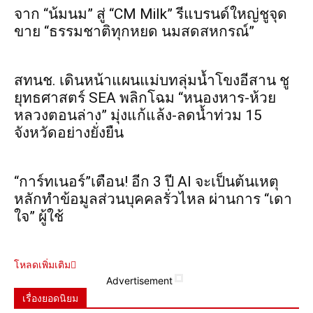
จาก “น้มนม” สู่ “CM Milk” รีแบรนด์ใหญ่ชูจุด
ขาย “ธรรมชาติทุกหยด นมสดสหกรณ์”
สทนช. เดินหน้าแผนแม่บทลุ่มน้ำโขงอีสาน ชู
ยุทธศาสตร์ SEA พลิกโฉม “หนองหาร-ห้วย
หลวงตอนล่าง” มุ่งแก้แล้ง-ลดน้ำท่วม 15
จังหวัดอย่างยั่งยืน
“การ์ทเนอร์”เตือน! อีก 3 ปี AI จะเป็นต้นเหตุ
หลักทำข้อมูลส่วนบุคคลรั่วไหล ผ่านการ “เดา
ใจ” ผู้ใช้
โหลดเพิ่มเติม
Advertisement
เรื่องยอดนิยม