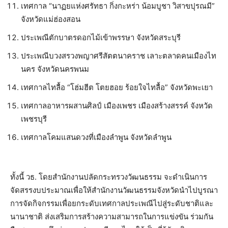
เทศกาล “นาฏยแห่งศรัทธา กิ่งกะหร่า น้อมบูชา วิสาขปุรณมี”
จังหวัดแม่ฮ่องสอน
ประเพณีตักบาตรดอกไม้เข้าพรรษา จังหวัดสระบุรี
ประเพณีบวงสรวงพญาศรีสัตตนาคราช เลาะตลาดคนเมืองไท
นคร จังหวัดนครพนม
เทศกาลไทลื้อ “โฮ่มฮีต โตยฮอย ร้อยใจไทลื้อ” จังหวัดพะเยา
เทศกาลอาหารผสานศิลป์ เมืองเพชร เมืองสร้างสรรค์ จังหวัด
เพชรบุรี
เทศกาลโคมแสนดวงที่เมืองลำพูน จังหวัดลำพูน
ทั้งนี้ วธ. โดยสำนักงานปลัดกระทรวงวัฒนธรรม จะดำเนินการ
จัดสรรงบประมาณเพื่อให้สำนักงานวัฒนธรรมจังหวัดนำไปบูรณา
การจัดกิจกรรมเพื่อยกระดับเทศกาลประเพณีไปสู่ระดับชาติและ
นานาชาติ ส่งเสริมการสร้างความสามารถในการแข่งขัน ร่วมกัน