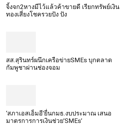
จิ้งจก​2​หาง​มีไว้แล้ว​ค้าขาย​ดี​ เรียก​ทรัพย์เงิน
ทอง​เสี่ยงโชค​รวยปัง​ ปัง​
สส.สุรินทร์ผนึกเครือข่ายSMEs บุกตลาด
กัมพูชาผ่านช่องจอม
‘สภาเอสเอ็มอี’ยื่นกมธ.งบประมาณ เสนอ
มาตรการการเงินช่วย’SMEs’