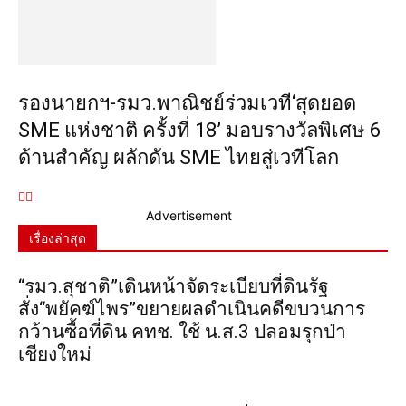
รองนายกฯ-รมว.พาณิชย์ร่วมเวที‘สุดยอด
SME แห่งชาติ ครั้งที่ 18’ มอบรางวัลพิเศษ 6
ด้านสำคัญ ผลักดัน SME ไทยสู่เวทีโลก
Advertisement
เรื่องล่าสุด
“รมว.สุชาติ”เดินหน้าจัดระเบียบที่ดินรัฐ
สั่ง“พยัคฆ์ไพร”ขยายผลดำเนินคดีขบวนการ
กว้านซื้อที่ดิน คทช. ใช้ น.ส.3 ปลอมรุกป่า
เชียงใหม่