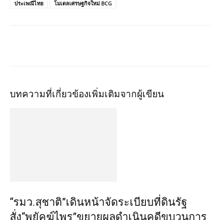
ประเพณีไทย
โมเดลเศรษฐกิจใหม่ BCG
บทความที่เกี่ยวข้อง
เพิ่มเติมจากผู้เขียน
“รมว.สุชาติ”เดินหน้าจัดระเบียบที่ดินรัฐ
สั่ง“พยัคฆ์ไพร”ขยายผลดำเนินคดีขบวนการ