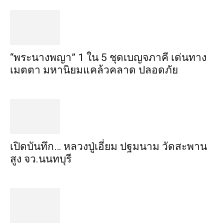
“พระ​นาง​พญา” 1 ใน 5​ ชุดเบญจ​ภาคี​ เด่นทาง
เมตตา​ มหา​นิยม​แคล้วคลาด​ ปลอดภัย​
เปิดบันทึก… หลวงปู่เอี่ยม ​ปฐม​นาม​ วัดสะพาน
สูง​ จว.นนทบุรี