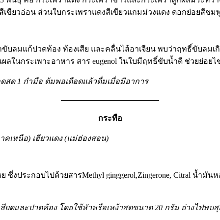
ขาวสีเขียวอ่อน ส่วนใบกระเพราแดงสีเขียวแกมม่วงแดง ดอกย่อยสี
ขับลมแก้ปวดท้อง ท้องเสีย และคลื่นไส้อาเจียน พบว่าฤทธิ์ขับลมเ
ผลในกระเพาะอาหาร สาร eugenol ในใบมีฤทธิ์ขับน้ำดี ช่วยย่อย
ยอดสด
1 กำมือ ต้มพอเดือดแล้วดื่มเมื่อมีอาการ
————————————–
กระทือ
คเหนือ) เฮียวแดง
(แม่ฮ่องสอน)
งประกอบไปด้วยสารMethyl ginggerol,Zingerone, Citral น้ำมันหอ
กเสียดและปวดท้อง โดยใช้หัวหรือเหง้าสดขนาด 20 กรัม ย่างไฟพบสุ