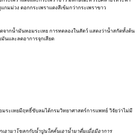
ชมพูแกมม่วง ดอกกระเพราแดงสีเข้มกว่ากระเพราขาว
กิดจากน้ำมันหอมระเหย การทดลองในสัตว์ แสดงว่าน้ำสกัดทั้งต้น
ไขมันและลดอาการจุกเสียด
มระเหยมีฤทธิ์ขับลมได้กรมวิทยาศาสตร์การแพทย์ วิจัยว่าไม่มี
กเอามาโขลกกับน้ำปูนใสคั้นเอาน้ำมาดื่มเมื่อมีอาการ