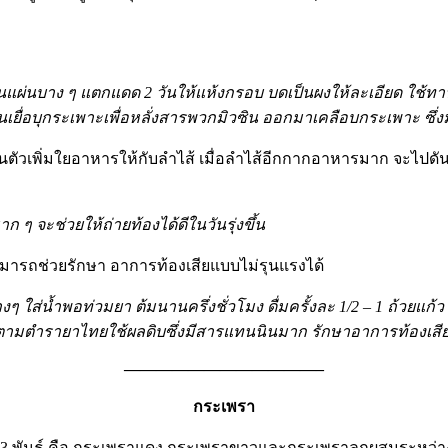
ป็นแผ่นบาง ๆ แตกแดด
2 วันให้แห้งกรอบ บดเป็นผงให้ละเอียด ใช้ทา
ล์ในเยื่อบุกระเพาะเพื่อหลั่งสารพวกมิวซิน ออกมาเคลือบกระเพาะ ซ
ัวเพิ่มใยอาหารให้กับลำไส้ เมื่อลำไส้อีกกากอาหารมาก จะไปดันผนั
 ๆ จะช่วยให้ถ่ายท้องได้ดีในวันรุ่งขึ้น
ามารถช่วยรักษา อาการท้องเสียแบบไม่รุนแรงได้
งๆ ใส่น้ำพอท่วมยา ต้มนานครึ่งชั่วโมง ดื่มครั้งละ
1/2 – 1 ถ้วยแก้ว
้แล้วตามตำรายาไทยใช้ผลดิบซึ่งมีสารแทนนินมาก รักษาอาการท้องเสีย
————————————–
กระเพรา
 3 พันธุ์ คือ กระเพราแดง กระเพราขาวและกระเพราลูกผสมระหว