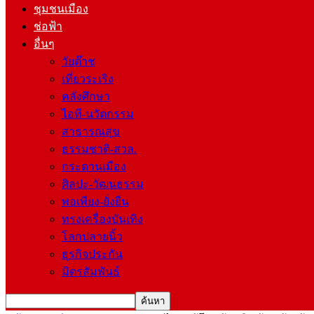
ชุมชนเมือง
ช่อฟ้า
อื่นๆ
วัยต๊าช
เที่ยวระเริง
คลังศึกษา
ไอที-นวัตกรรม
สาธารณสุข
ธรรมชาติ-สวล.
กระดานเมือง
ศิลปะ-วัฒนธรรม
พอเพียง-ยั่งยืน
ทรงเครื่องบันเทิง
โลกปลายนิ้ว
ธุรกิจประกัน
มิตรสัมพันธ์