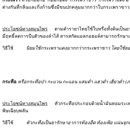
ต่างกันที่กลิ่นและกิ่งก้านซึ่งมีขนปกคลุมมากกว่าใบกระเพรา
ประโยชน์ทางสมุนไพร
ตามตำรายาไทยใช้ใบหรือทั้งต้นเป็นยา
มีฤทธิ์ลดการบีบตัวของลำไส้ สารสกัดแอลกอฮอล์สามารถรักษาแ
วิธีใช้
นิยมใช้กระเพราแดงมากกว่ากระเพราขาว โดยใช้
กระทือ
หรือกระทือป่า กะแวน กะแอน แสมดำ แฮวดำ เฮียวดำ (ภา
ประโยชน์ทางสมุนไพร
หัวกระทือประกอบด้วยน้ำมันหอมระเหย ซึ่
พิษเฉียบพลัน
วิธีใช้
หัวกะทือเป็นยารักษาอาการท้องอืด ท้องเฟ้อ แน่นจุ