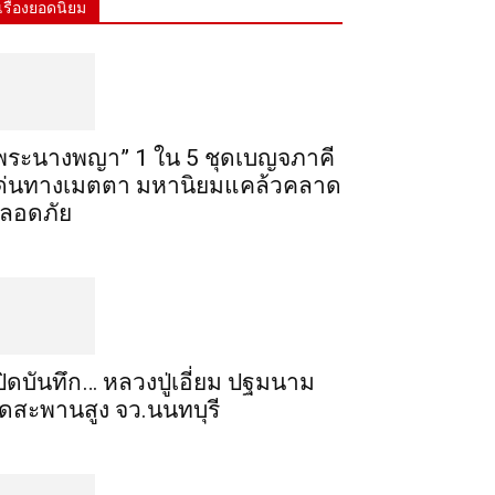
เรื่องยอดนิยม
พระ​นาง​พญา” 1 ใน 5​ ชุดเบญจ​ภาคี​
ด่นทางเมตตา​ มหา​นิยม​แคล้วคลาด​
ลอดภัย​
ปิดบันทึก… หลวงปู่เอี่ยม ​ปฐม​นาม​
ัดสะพานสูง​ จว.นนทบุรี