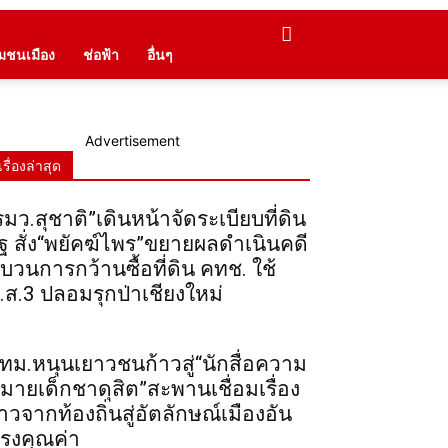
ุมชนเมือง
ช่อฟ้า
อื่นๆ
Advertisement
เรื่องล่าสุด
รมว.สุชาติ”เดินหน้าจัดระเบียบที่ดิน
ัฐ สั่ง“พยัคฆ์ไพร”ขยายผลดำเนินคดี
บวนการกว้านซื้อที่ดิน คทช. ใช้
.ส.3 ปลอมรุกป่าเชียงใหม่
ทม.หนุนเยาวชนก้าวสู่“นักสื่อความ
มายเด็กชาดุสิต”สะพานเชื่อมเรื่อง
าวจากท้องถิ่นสู่อัตลักษณ์เมืองอัน
รงคุณค่า