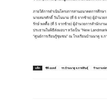
ภายใต้การดำเนินโครงการสานอนาคตการศึกษา CO
นายสมรศักดิ์ วันโนนาม (ที่ 6 จากซ้าย) ผู้อำนว
รักษ์ พลตื้อ (ที่ 5 จากซ้าย) ผู้อำนวยการสำนักงา
ประธานในพิธีส่งมอบฯ หวังเป็น “New Landmark” 
“ศูนย์การเรียนรู้ชุมชน” ณ โรงเรียนบ้านนาคู จ.กาฬสิ
แท็ก
ซีพี ออลล์
รร.บ้านนาคู จ.กาฬสินธุ์
ร้านกาแฟสร
แชร์