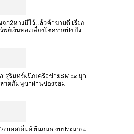
ิ้งจก​2​หาง​มีไว้แล้ว​ค้าขาย​ดี​ เรียก​
รัพย์เงินทอง​เสี่ยงโชค​รวยปัง​ ปัง​
ส.สุรินทร์ผนึกเครือข่ายSMEs บุก
ลาดกัมพูชาผ่านช่องจอม
สภาเอสเอ็มอี’ยื่นกมธ.งบประมาณ