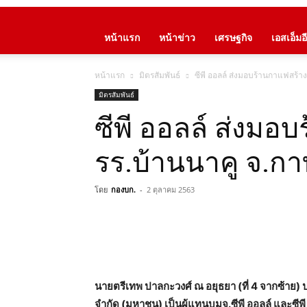
หน้าแรก
หน้าข่าว
เศรษฐกิจ
เอสเอ็มอี
หน้าแรก
มิตรสัมพันธ์
ซีพี ออลล์ ส่งมอบร้านกาแฟสร้าง
มิตรสัมพันธ์
ซีพี ออลล์ ส่งมอ
รร.บ้านนาคู จ.กาฬ
โดย
กองบก.
-
2 ตุลาคม 2563
นายตรีเทพ ปาลกะวงศ์ ณ อยุธยา (ที่ 4 จากซ้า
จำกัด (มหาชน) เป็นผู้แทนบมจ.ซีพี ออลล์ และซีพ