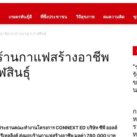
เกษตรพันธุ์ดี
ที่พึ่งประชาชน
วิถีสุขภาพ
คมความคิด
ช
อาชีพ รร.บ้านนาคู จ.กาฬสินธุ์
บร้านกาแฟสร้างอาชีพ
“
สินธุ์
ร
ข
น
ก
ห
ร
ย) ประธานคณะทำงานโครงการ CONNEXT ED บริษัท ซีพี ออลล์
ท
ี รีเทลลิงค์ ส่งมอบร้านกาแฟสร้างอาชีพ มูลค่า 780,000 บาท