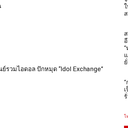
น
ใ
ส
ส
อ
“
แ
ยั
นย์รวมไอดอล ปักหมุด “Idol Exchange”
“
เ
ร
โห