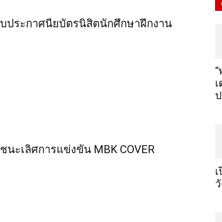
ใบประกาศนียบัตรนิสิตนักศึกษาฝึกงาน
“
เ
ป
ลทีมชนะเลิศการแข่งขัน MBK COVER
เ
ว