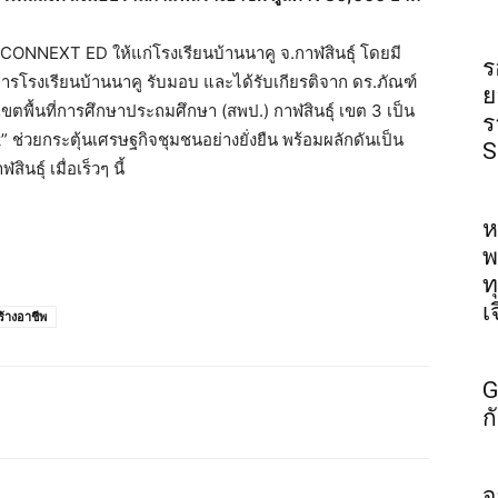
NNEXT ED ให้แก่โรงเรียนบ้านนาคู จ.กาฬสินธุ์ โดยมี
ร
ยการโรงเรียนบ้านนาคู รับมอบ และได้รับเกียรติจาก ดร.ภัณฑ์
ย
นเขตพื้นที่การศึกษาประถมศึกษา (สพป.) กาฬสินธุ์ เขต 3 เป็น
ร
ช่วยกระตุ้นเศรษฐกิจชุมชนอย่างยั่งยืน พร้อมผลักดันเป็น
S
นธุ์ เมื่อเร็วๆ นี้
ห
พ
ท
เ
้างอาชีพ
G
ก
จ