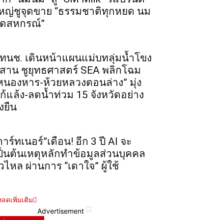
หญ่ชูจุดขาย “ธรรมชาติทุกหยด นม
ดสหกรณ์”
ทนช. เดินหน้าแผนแม่บทลุ่มน้ำโขง
ีสาน ชูยุทธศาสตร์ SEA พลิกโฉม
หนองหาร-ห้วยหลวงตอนล่าง” มุ่ง
ก้แล้ง-ลดน้ำท่วม 15 จังหวัดอย่าง
่งยืน
การ์ทเนอร์”เตือน! อีก 3 ปี AI จะ
ป็นต้นเหตุหลักทำข้อมูลส่วนบุคคล
ั่วไหล ผ่านการ “เดาใจ” ผู้ใช้
ลดเพิ่มเติม
Advertisement