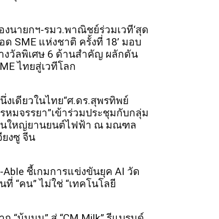
องนายกฯ-รมว.พาณิชย์ร่วมเวที‘สุด
อด SME แห่งชาติ ครั้งที่ 18’ มอบ
างวัลพิเศษ 6 ด้านสำคัญ ผลักดัน
ME ไทยสู่เวทีโลก
นึ่งเดียวในไทย“ศ.ดร.สุพรทิพย์
รหมจรรยา”เข้าร่วมประชุมกับกลุ่ม
ุนใหญ่ยานยนต์ไฟฟ้า ณ มณฑล
จียงซู จีน
-Able ชี้เกมการแข่งขันยุค AI วัด
ันที่ “คน” ไม่ใช่ “เทคโนโลยี
าก “น้มนม” สู่ “CM Milk” รีแบรนด์