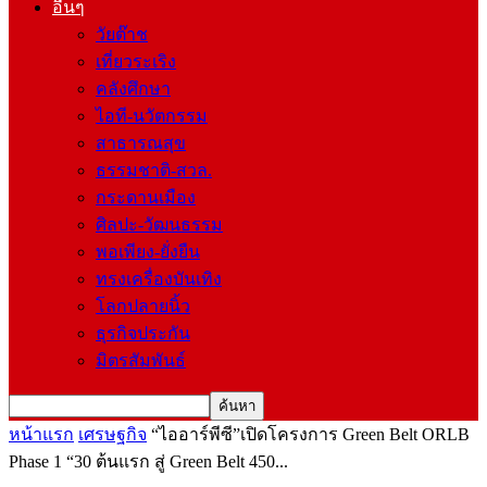
อื่นๆ
วัยต๊าช
เที่ยวระเริง
คลังศึกษา
ไอที-นวัตกรรม
สาธารณสุข
ธรรมชาติ-สวล.
กระดานเมือง
ศิลปะ-วัฒนธรรม
พอเพียง-ยั่งยืน
ทรงเครื่องบันเทิง
โลกปลายนิ้ว
ธุรกิจประกัน
มิตรสัมพันธ์
หน้าแรก
เศรษฐกิจ
“ไออาร์พีซี”เปิดโครงการ Green Belt ORLB
Phase 1 “30 ต้นแรก สู่ Green Belt 450...