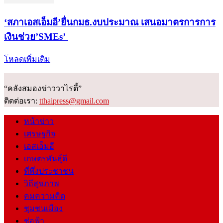
‘สภาเอสเอ็มอี’ยื่นกมธ.งบประมาณ เสนอมาตรการการ
เงินช่วย’SMEs’
โหลดเพิ่มเติม
“คลังสมองข่าววาไรตี้”
ติดต่อเรา:
tthaipress@gmail.com
หน้าข่าว
เศรษฐกิจ
เอสเอ็มอี
เกษตรพันธุ์ดี
ที่พึ่งประชาชน
วิถีสุขภาพ
คมความคิด
ชุมชนเมือง
ช่อฟ้า