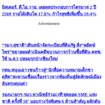
มิสเตอร์. ดี.ไอ.วาย. เผยผลประกอบการไตรมาส 2 ปี
2569 รายได้เติบโต 17.8% กำไรสุทธิเพิ่มขึ้น 19.4%
Advertisement
เรื่องล่าสุด
“รมว.สุชาติ”เดินหน้าจัดระเบียบที่ดินรัฐ สั่ง“พยัคฆ์
ไพร”ขยายผลดำเนินคดีขบวนการกว้านซื้อที่ดิน คทช.
ใช้ น.ส.3 ปลอมรุกป่าเชียงใหม่
กทม.หนุนเยาวชนก้าวสู่“นักสื่อความหมายเด็กชา
ดุสิต”สะพานเชื่อมเรื่องราวจากท้องถิ่นสู่อัตลักษณ์เมือง
อันทรงคุณค่า
รองนายกฯ-รมว.พาณิชย์ร่วมเวที‘สุดยอด SME แห่ง
ชาติ ครั้งที่ 18’ มอบรางวัลพิเศษ 6 ด้านสำคัญ ผลักดัน