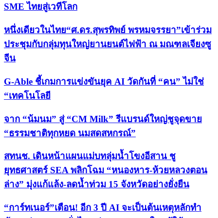
SME ไทยสู่เวทีโลก
หนึ่งเดียวในไทย“ศ.ดร.สุพรทิพย์ พรหมจรรยา”เข้าร่วม
ประชุมกับกลุ่มทุนใหญ่ยานยนต์ไฟฟ้า ณ มณฑลเจียงซู
จีน
G-Able ชี้เกมการแข่งขันยุค AI วัดกันที่ “คน” ไม่ใช่
“เทคโนโลยี
จาก “น้มนม” สู่ “CM Milk” รีแบรนด์ใหญ่ชูจุดขาย
“ธรรมชาติทุกหยด นมสดสหกรณ์”
สทนช. เดินหน้าแผนแม่บทลุ่มน้ำโขงอีสาน ชู
ยุทธศาสตร์ SEA พลิกโฉม “หนองหาร-ห้วยหลวงตอน
ล่าง” มุ่งแก้แล้ง-ลดน้ำท่วม 15 จังหวัดอย่างยั่งยืน
“การ์ทเนอร์”เตือน! อีก 3 ปี AI จะเป็นต้นเหตุหลักทำ