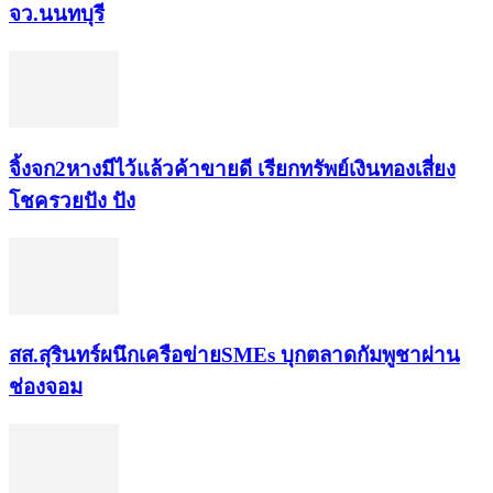
จว.นนทบุรี
จิ้งจก​2​หาง​มีไว้แล้ว​ค้าขาย​ดี​ เรียก​ทรัพย์เงินทอง​เสี่ยง
โชค​รวยปัง​ ปัง​
สส.สุรินทร์ผนึกเครือข่ายSMEs บุกตลาดกัมพูชาผ่าน
ช่องจอม