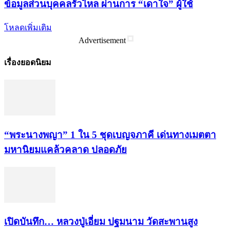
ข้อมูลส่วนบุคคลรั่วไหล ผ่านการ “เดาใจ” ผู้ใช้
โหลดเพิ่มเติม
Advertisement
เรื่องยอดนิยม
“พระ​นาง​พญา” 1 ใน 5​ ชุดเบญจ​ภาคี​ เด่นทางเมตตา​
มหา​นิยม​แคล้วคลาด​ ปลอดภัย​
เปิดบันทึก… หลวงปู่เอี่ยม ​ปฐม​นาม​ วัดสะพานสูง​