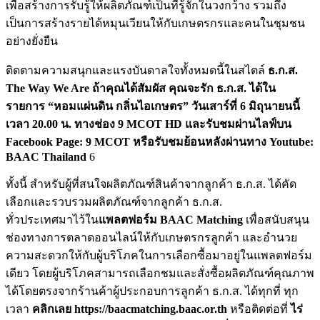
เพื่อสร้างการรับรู้ให้ผลิตภัณฑ์เป็นที่รู้จักในวงกว้าง รวมถึง
เป็นการสร้างรายได้หมุนเวียนให้กับเกษตรกรและคนในชุมชน
อย่างยั่งยืน
ติดตามความสนุกและแรงบันดาลใจทั้งหมดนี้ในสไตล์
ธ.ก.ส.
The Way We Are ถ้าคุณได้สัมผัส คุณจะรัก ธ.ก.ส. ได้ใน
รายการ “หอมแผ่นดิน กลิ่นไอเกษตร” วันเสาร์ที่ 6 มิถุนายนนี้
เวลา 20.00 น. ทางช่อง 9 MCOT HD และรับชมผ่านไลฟ์บน
Facebook Page: 9 MCOT หรือรับชมย้อนหลังผ่านทาง Youtube:
BAAC Thailand
6
ทั้งนี้ สำหรับผู้ที่สนใจผลิตภัณฑ์สินค้าจากลูกค้า ธ.ก.ส. ได้คัด
เลือกและรวบรวมผลิตภัณฑ์จากลูกค้า ธ.ก.ส.
ทั่วประเทศมาไว้ใน
แพลตฟอร์ม
BAAC Matching
เพื่อสนับสนุน
ช่องทางการตลาดออนไลน์ให้กับเกษตรกรลูกค้า และอำนวย
ความสะดวกให้กับผู้บริโภคในการเลือกซื้อมาอยู่ในแพลตฟอร์ม
เดียว โดยผู้บริโภคสามารถเลือกชมและสั่งซื้อผลิตภัณฑ์คุณภาพ
ได้โดยตรงจากร้านค้าผู้ประกอบการลูกค้า ธ.ก.ส. ได้ทุกที่ ทุก
เวลา
คลิกเลย
https://baacmatching.baac.or.th
หรือติดต่อที่
ไร่