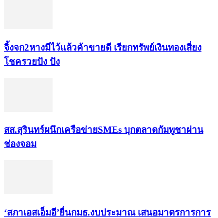
จิ้งจก​2​หาง​มีไว้แล้ว​ค้าขาย​ดี​ เรียก​ทรัพย์เงินทอง​เสี่ยง
โชค​รวยปัง​ ปัง​
สส.สุรินทร์ผนึกเครือข่ายSMEs บุกตลาดกัมพูชาผ่าน
ช่องจอม
‘สภาเอสเอ็มอี’ยื่นกมธ.งบประมาณ เสนอมาตรการการ