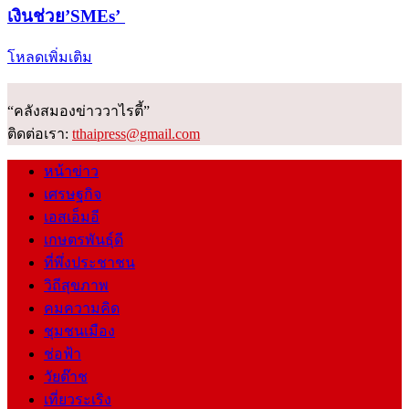
เงินช่วย’SMEs’
โหลดเพิ่มเติม
“คลังสมองข่าววาไรตี้”
ติดต่อเรา:
tthaipress@gmail.com
หน้าข่าว
เศรษฐกิจ
เอสเอ็มอี
เกษตรพันธุ์ดี
ที่พึ่งประชาชน
วิถีสุขภาพ
คมความคิด
ชุมชนเมือง
ช่อฟ้า
วัยต๊าช
เที่ยวระเริง