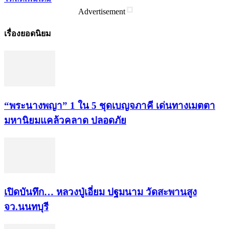
Advertisement
เรื่องยอดนิยม
“พระ​นาง​พญา” 1 ใน 5​ ชุดเบญจ​ภาคี​ เด่นทางเมตตา​
มหา​นิยม​แคล้วคลาด​ ปลอดภัย​
เปิดบันทึก… หลวงปู่เอี่ยม ​ปฐม​นาม​ วัดสะพานสูง​
จว.นนทบุรี