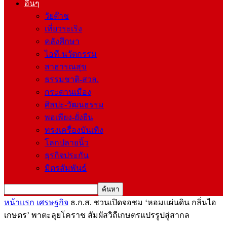
อื่นๆ
วัยต๊าช
เที่ยวระเริง
คลังศึกษา
ไอที-นวัตกรรม
สาธารณสุข
ธรรมชาติ-สวล.
กระดานเมือง
ศิลปะ-วัฒนธรรม
พอเพียง-ยั่งยืน
ทรงเครื่องบันเทิง
โลกปลายนิ้ว
ธุรกิจประกัน
มิตรสัมพันธ์
หน้าแรก
เศรษฐกิจ
ธ.ก.ส. ชวนเปิดจอชม ‘หอมแผ่นดิน กลิ่นไอ
เกษตร’ พาตะลุยโคราช สัมผัสวิถีเกษตรแปรรูปสู่สากล