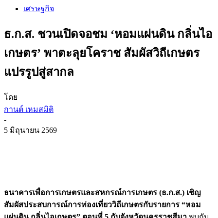
เศรษฐกิจ
ธ.ก.ส. ชวนเปิดจอชม ‘หอมแผ่นดิน กลิ่นไอ
เกษตร’ พาตะลุยโคราช สัมผัสวิถีเกษตร
แปรรูปสู่สากล
โดย
กานต์ เหมสมิติ
-
5 มิถุนายน 2569
ธนาคารเพื่อการเกษตรและสหกรณ์การเกษตร (ธ.ก.ส.) เชิญ
สัมผัสประสบการณ์การท่องเที่ยววิถีเกษตรกับรายการ “หอม
แผ่นดิน
กลิ่นไอเกษตร”
ตอนที่ 5 กับจังหวัดนครราชสีมา
พบกับ