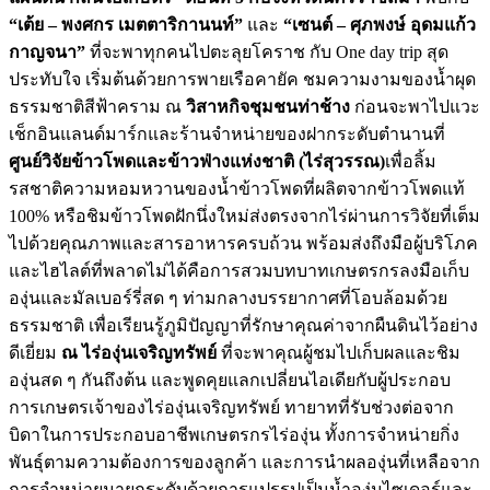
“เต้ย – พงศกร เมตตาริกานนท์”
และ
“เซนต์ – ศุภพงษ์ อุดมแก้ว
กาญจนา”
ที่จะพาทุกคนไปตะลุยโคราช กับ One day trip สุด
ประทับใจ เริ่มต้นด้วยการพายเรือคายัค ชมความงามของนํ้าผุด
ธรรมชาติสีฟ้าคราม ณ
วิสาหกิจชุมชนท่าช้าง
ก่อนจะพาไปแวะ
เช็กอินแลนด์มาร์กและร้านจำหน่ายของฝากระดับตำนานที่
ศูนย์วิจัยข้าวโพดและข้าวฟ่างแห่งชาติ (ไร่สุวรรณ)
เพื่อลิ้ม
รสชาติความหอมหวานของน้ำข้าวโพดที่ผลิตจากข้าวโพดแท้
100% หรือชิมข้าวโพดฝักนึ่งใหม่ส่งตรงจากไร่ผ่านการวิจัยที่เต็ม
ไปด้วยคุณภาพและสารอาหารครบถ้วน พร้อมส่งถึงมือผู้บริโภค
และไฮไลต์ที่พลาดไม่ได้คือการสวมบทบาทเกษตรกรลงมือเก็บ
องุ่นและมัลเบอร์รี่สด ๆ ท่ามกลางบรรยากาศที่โอบล้อมด้วย
ธรรมชาติ เพื่อเรียนรู้ภูมิปัญญาที่รักษาคุณค่าจากผืนดินไว้อย่าง
ดีเยี่ยม
ณ ไร่องุ่นเจริญทรัพย์
ที่จะพาคุณผู้ชมไปเก็บผลและชิม
องุ่นสด ๆ กันถึงต้น และพูดคุยแลกเปลี่ยนไอเดียกับผู้ประกอบ
การเกษตรเจ้าของไร่องุ่นเจริญทรัพย์ ทายาทที่รับช่วงต่อจาก
บิดาในการประกอบอาชีพเกษตรกรไร่องุ่น ทั้งการจำหน่ายกิ่ง
พันธุ์ตามความต้องการของลูกค้า และการนำผลองุ่นที่เหลือจาก
การจำหน่ายมายกระดับด้วยการแปรรูปเป็นน้ำองุ่นไซเดอร์และ