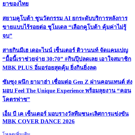
ยาของไทย
สยามคูโบต้า ชูนวัตกรรม AI ยกระดับบริการหลังการ
ขายแบบไร้รอยต่อ ชูโมเดล “เลือกคูโบต้า คุ้มค่าไม่รู้
จบ”
สายกินมีเฮ เดอะไนน์ เซ็นเตอร์ ติวานนท์ จัดแคมเปญ
“มื้อนี้เราช่วยจ่าย 30:70” #กินปุ๊ปลดเลย เอาใจสมาชิก
MBK PLUS อิ่มอร่อยสุดคุ้ม ยิ่งกินยิ่งลด
ซัมซุง ผนึก ยามาฮ่า เชื่อมต่อ Gen Z ผ่านคอนเทนต์ ส่ง
มอบ Feel The Unique Experience พร้อมลุยงาน “คอน
โคตรฟาซ”
เอ็ม บี เค เซ็นเตอร์ มอบรางวัลทีมชนะเลิศการแข่งขัน
MBK COVER DANCE 2026
โหลดเพิ่มเติม