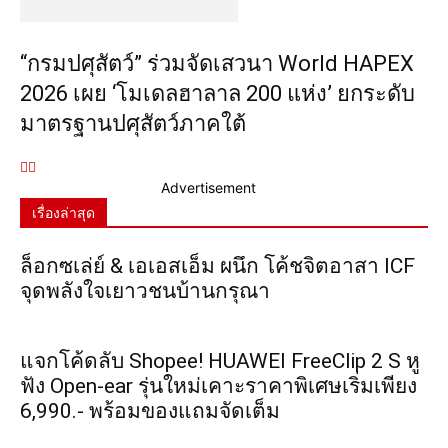
“กรมปศุสัตว์” ร่วมจัดเสวนา World HAPEX
2026 เผย ‘โมเดลฮาลาล 200 แห่ง’ ยกระดับ
มาตรฐานปศุสัตว์ภาคใต้
Advertisement
เรื่องล่าสุด
ล็อกซเล่ย์ & เอเอสเอ็ม ผนึก โค้ชจิตอาสา ICF
จุดพลังใจเยาวชนบ้านกรุณา
แจกโค้ดลับ Shopee! HUAWEI FreeClip 2 S หู
ฟัง Open-ear รุ่นใหม่เคาะราคาพิเศษเริ่มเพียง
6,990.- พร้อมของแถมจัดเต็ม