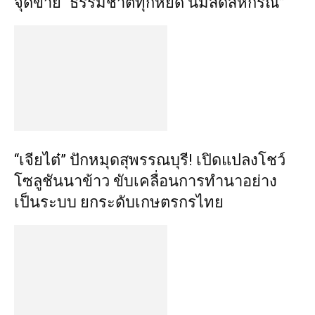
จุดขาย “ธรรมชาติทุกหยด นมสดสหกรณ์”
“เจียไต๋” ปักหมุดสุพรรณบุรี! เปิดแปลงโชว์
โซลูชันนาข้าว ขับเคลื่อนการทำนาอย่าง
เป็นระบบ ยกระดับเกษตรกรไทย