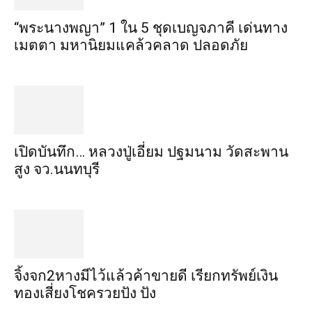
“พระ​นาง​พญา” 1 ใน 5​ ชุดเบญจ​ภาคี​ เด่นทาง
เมตตา​ มหา​นิยม​แคล้วคลาด​ ปลอดภัย​
เปิดบันทึก… หลวงปู่เอี่ยม ​ปฐม​นาม​ วัดสะพาน
สูง​ จว.นนทบุรี
จิ้งจก​2​หาง​มีไว้แล้ว​ค้าขาย​ดี​ เรียก​ทรัพย์เงิน
ทอง​เสี่ยงโชค​รวยปัง​ ปัง​