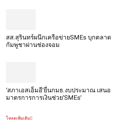
สส.สุรินทร์ผนึกเครือข่ายSMEs บุกตลาด
กัมพูชาผ่านช่องจอม
‘สภาเอสเอ็มอี’ยื่นกมธ.งบประมาณ เสนอ
มาตรการการเงินช่วย’SMEs’
โหลดเพิ่มเติม