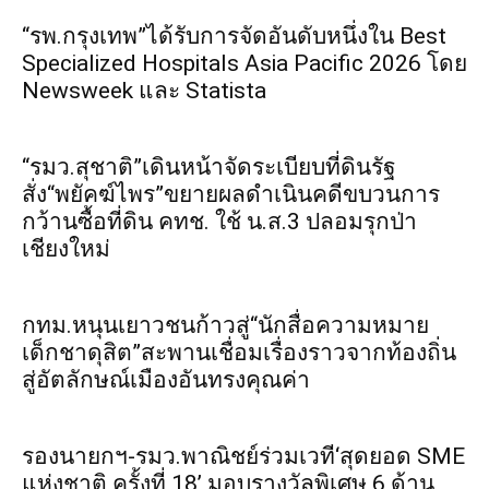
“รพ.กรุงเทพ”ได้รับการจัดอันดับหนึ่งใน Best
Specialized Hospitals Asia Pacific 2026 โดย
Newsweek และ Statista
“รมว.สุชาติ”เดินหน้าจัดระเบียบที่ดินรัฐ
สั่ง“พยัคฆ์ไพร”ขยายผลดำเนินคดีขบวนการ
กว้านซื้อที่ดิน คทช. ใช้ น.ส.3 ปลอมรุกป่า
เชียงใหม่
กทม.หนุนเยาวชนก้าวสู่“นักสื่อความหมาย
เด็กชาดุสิต”สะพานเชื่อมเรื่องราวจากท้องถิ่น
สู่อัตลักษณ์เมืองอันทรงคุณค่า
รองนายกฯ-รมว.พาณิชย์ร่วมเวที‘สุดยอด SME
แห่งชาติ ครั้งที่ 18’ มอบรางวัลพิเศษ 6 ด้าน