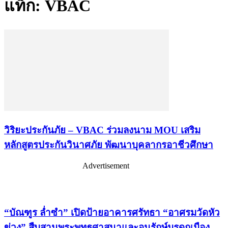
แท็ก: VBAC
วิริยะประกันภัย – VBAC ร่วมลงนาม MOU เสริม
หลักสูตรประกันวินาศภัย พัฒนาบุคลากรอาชีวศึกษา
Advertisement
เรื่องล่าสุด
“บัณฑูร ล่ำซำ” เปิดป้ายอาคารศรัทธา “อาศรมวัดหัว
ข่วง” สืบสานพระพุทธศาสนาและอนุรักษ์มรดกเมือง