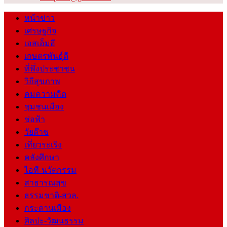
หน้าข่าว
เศรษฐกิจ
เอสเอ็มอี
เกษตรพันธุ์ดี
ที่พึ่งประชาชน
วิถีสุขภาพ
คมความคิด
ชุมชนเมือง
ช่อฟ้า
วัยต๊าช
เที่ยวระเริง
คลังศึกษา
ไอที-นวัตกรรม
สาธารณสุข
ธรรมชาติ-สวล.
กระดานเมือง
ศิลปะ-วัฒนธรรม