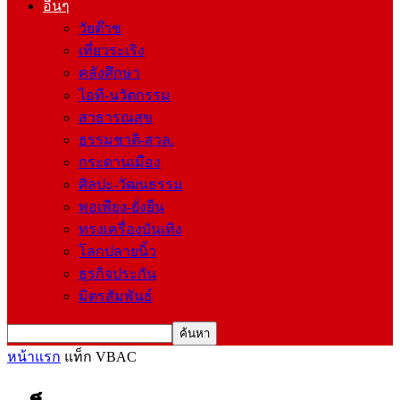
อื่นๆ
วัยต๊าช
เที่ยวระเริง
คลังศึกษา
ไอที-นวัตกรรม
สาธารณสุข
ธรรมชาติ-สวล.
กระดานเมือง
ศิลปะ-วัฒนธรรม
พอเพียง-ยั่งยืน
ทรงเครื่องบันเทิง
โลกปลายนิ้ว
ธุรกิจประกัน
มิตรสัมพันธ์
หน้าแรก
แท็ก
VBAC