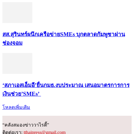
สส.สุรินทร์ผนึกเครือข่ายSMEs บุกตลาดกัมพูชาผ่าน
ช่องจอม
‘สภาเอสเอ็มอี’ยื่นกมธ.งบประมาณ เสนอมาตรการการ
เงินช่วย’SMEs’
โหลดเพิ่มเติม
“คลังสมองข่าววาไรตี้”
ติดต่อเรา:
tthaipress@gmail.com