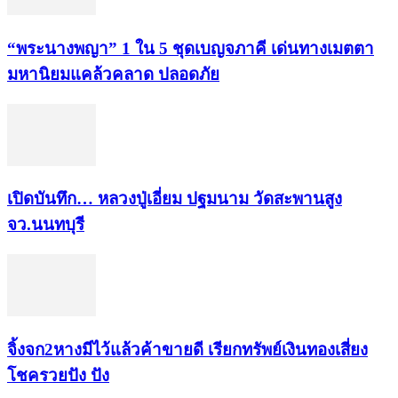
“พระ​นาง​พญา” 1 ใน 5​ ชุดเบญจ​ภาคี​ เด่นทางเมตตา​
มหา​นิยม​แคล้วคลาด​ ปลอดภัย​
เปิดบันทึก… หลวงปู่เอี่ยม ​ปฐม​นาม​ วัดสะพานสูง​
จว.นนทบุรี
จิ้งจก​2​หาง​มีไว้แล้ว​ค้าขาย​ดี​ เรียก​ทรัพย์เงินทอง​เสี่ยง
โชค​รวยปัง​ ปัง​