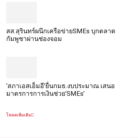
สส.สุรินทร์ผนึกเครือข่ายSMEs บุกตลาด
กัมพูชาผ่านช่องจอม
‘สภาเอสเอ็มอี’ยื่นกมธ.งบประมาณ เสนอ
มาตรการการเงินช่วย’SMEs’
โหลดเพิ่มเติม