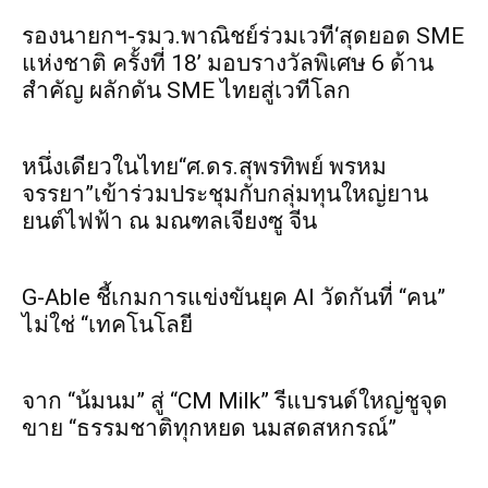
รองนายกฯ-รมว.พาณิชย์ร่วมเวที‘สุดยอด SME
แห่งชาติ ครั้งที่ 18’ มอบรางวัลพิเศษ 6 ด้าน
สำคัญ ผลักดัน SME ไทยสู่เวทีโลก
หนึ่งเดียวในไทย“ศ.ดร.สุพรทิพย์ พรหม
จรรยา”เข้าร่วมประชุมกับกลุ่มทุนใหญ่ยาน
ยนต์ไฟฟ้า ณ มณฑลเจียงซู จีน
G-Able ชี้เกมการแข่งขันยุค AI วัดกันที่ “คน”
ไม่ใช่ “เทคโนโลยี
จาก “น้มนม” สู่ “CM Milk” รีแบรนด์ใหญ่ชูจุด
ขาย “ธรรมชาติทุกหยด นมสดสหกรณ์”