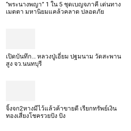
“พระ​นาง​พญา” 1 ใน 5​ ชุดเบญจ​ภาคี​ เด่นทาง
เมตตา​ มหา​นิยม​แคล้วคลาด​ ปลอดภัย​
เปิดบันทึก… หลวงปู่เอี่ยม ​ปฐม​นาม​ วัดสะพาน
สูง​ จว.นนทบุรี
จิ้งจก​2​หาง​มีไว้แล้ว​ค้าขาย​ดี​ เรียก​ทรัพย์เงิน
ทอง​เสี่ยงโชค​รวยปัง​ ปัง​