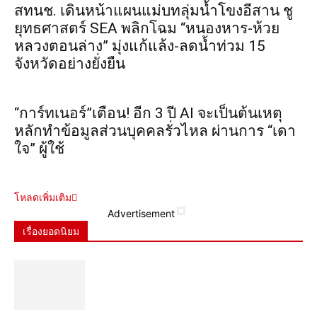
สทนช. เดินหน้าแผนแม่บทลุ่มน้ำโขงอีสาน ชู
ยุทธศาสตร์ SEA พลิกโฉม “หนองหาร-ห้วย
หลวงตอนล่าง” มุ่งแก้แล้ง-ลดน้ำท่วม 15
จังหวัดอย่างยั่งยืน
“การ์ทเนอร์”เตือน! อีก 3 ปี AI จะเป็นต้นเหตุ
หลักทำข้อมูลส่วนบุคคลรั่วไหล ผ่านการ “เดา
ใจ” ผู้ใช้
โหลดเพิ่มเติม
Advertisement
เรื่องยอดนิยม