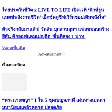
ไทยประกันชีวิต x LIVE TO LIFE เปิดเวที ‘มิกซ์รูน
แมตช์พลังงานชีวิต’ เอ็กซ์คลูซีฟเวิร์กชอปเติมพลังใจ”
ตัวจริงกลับมาแล้ว! วัตสัน บุกสวนลุมฯ แฟลชมอบสร้าง
สีสัน คิกออฟแคมเปญฮิต ‘ชิ้นที่สอง 1 บาท’
โหลดเพิ่มเติม
Advertisement
เรื่องยอดนิยม
“พระ​นาง​พญา” 1 ใน 5​ ชุดเบญจ​ภาคี​ เด่นทางเมตตา​
มหา​นิยม​แคล้วคลาด​ ปลอดภัย​