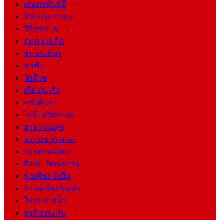
เกษตรพันธุ์ดี
ที่พึ่งประชาชน
วิถีสุขภาพ
คมความคิด
ชุมชนเมือง
ช่อฟ้า
วัยต๊าช
เที่ยวระเริง
คลังศึกษา
ไอที-นวัตกรรม
สาธารณสุข
ธรรมชาติ-สวล.
กระดานเมือง
ศิลปะ-วัฒนธรรม
พอเพียง-ยั่งยืน
ทรงเครื่องบันเทิง
โลกปลายนิ้ว
ธุรกิจประกัน