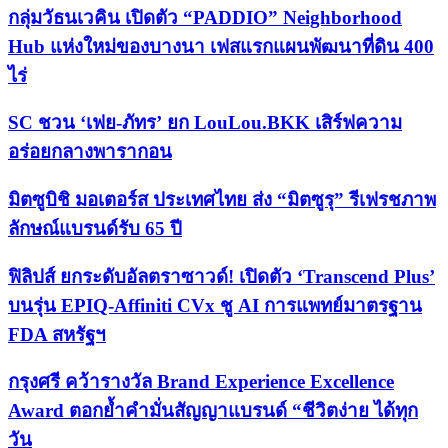
กลุ่มวัธนเวคิน เปิดตัว “PADDIO” Neighborhood
Hub แห่งใหม่ของบางนา เฟสแรกแผนพัฒนาที่ดิน 400
ไร่
SC ชวน ‘เฟย-ภัทร’ ยก LouLou.BKK เสิร์ฟความ
อร่อยกลางพารากอน
มิตซูบิชิ มอเตอร์ส ประเทศไทย ส่ง “มิตซูรุ” รีเฟรชภาพ
ลักษณ์แบรนด์รับ 65 ปี
ฟิลิปส์ ยกระดับอัลตราซาวด์! เปิดตัว ‘Transcend Plus’
บนรุ่น EPIQ-Affiniti CVx ชู AI การแพทย์มาตรฐาน
FDA สหรัฐฯ
กรุงศรี คว้ารางวัล Brand Experience Excellence
Award ตอกย้ำคำมั่นสัญญาแบรนด์ “ชีวิตง่าย ได้ทุก
วัน