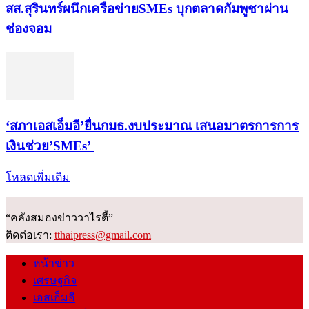
สส.สุรินทร์ผนึกเครือข่ายSMEs บุกตลาดกัมพูชาผ่าน
ช่องจอม
‘สภาเอสเอ็มอี’ยื่นกมธ.งบประมาณ เสนอมาตรการการ
เงินช่วย’SMEs’
โหลดเพิ่มเติม
“คลังสมองข่าววาไรตี้”
ติดต่อเรา:
tthaipress@gmail.com
หน้าข่าว
เศรษฐกิจ
เอสเอ็มอี