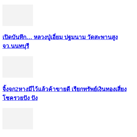
เปิดบันทึก… หลวงปู่เอี่ยม ​ปฐม​นาม​ วัดสะพานสูง​
จว.นนทบุรี
จิ้งจก​2​หาง​มีไว้แล้ว​ค้าขาย​ดี​ เรียก​ทรัพย์เงินทอง​เสี่ยง
โชค​รวยปัง​ ปัง​