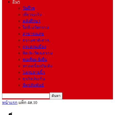
อื่นๆ
วัยต๊าช
เที่ยวระเริง
คลังศึกษา
ไอที-นวัตกรรม
สาธารณสุข
ธรรมชาติ-สวล.
กระดานเมือง
ศิลปะ-วัฒนธรรม
พอเพียง-ยั่งยืน
ทรงเครื่องบันเทิง
โลกปลายนิ้ว
ธุรกิจประกัน
มิตรสัมพันธ์
หน้าแรก
แท็ก
4ส.10