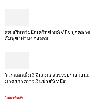
สส.สุรินทร์ผนึกเครือข่ายSMEs บุกตลาด
กัมพูชาผ่านช่องจอม
‘สภาเอสเอ็มอี’ยื่นกมธ.งบประมาณ เสนอ
มาตรการการเงินช่วย’SMEs’
โหลดเพิ่มเติม