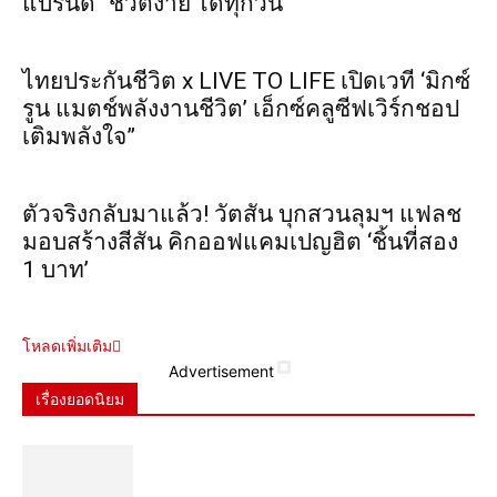
แบรนด์ “ชีวิตง่าย ได้ทุกวัน
ไทยประกันชีวิต x LIVE TO LIFE เปิดเวที ‘มิกซ์
รูน แมตช์พลังงานชีวิต’ เอ็กซ์คลูซีฟเวิร์กชอป
เติมพลังใจ”
ตัวจริงกลับมาแล้ว! วัตสัน บุกสวนลุมฯ แฟลช
มอบสร้างสีสัน คิกออฟแคมเปญฮิต ‘ชิ้นที่สอง
1 บาท’
โหลดเพิ่มเติม
Advertisement
เรื่องยอดนิยม