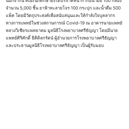
นอกจากนี้​ คณะนักศึกษายังได้บริจาคหน้ากากอนามัย​ 100​ กล่อง​
จำนวน 5,000​ ชิ้น ยาฟ้าทะลายโจร​ 100​ กระปุก​ และน้ำดื่ม​ 500​
แพ็ค​ โดยมีวัตถุประสงค์เพื่อสนับสนุนและให้กำลังใจบุคลากร
ทางการแพทย์ในช่วงสถานการณ์​ Covid​-19 ณ​ อาคารนายแพทย์
หลวงวิเชียรแพทยาคม​ มูลนิธิโรงพยาบาลศรีธัญญา โดยมีนาย
แพทย์ศิริศักดิ์​ ธิติดิลกรัตน์​ ผู้​อำนวยการโรงพยาบาลศรีธัญญา​
และประธานมูลนิธิโรงพยาบาลศรีธัญญา​ เป็นผู้รับมอบ