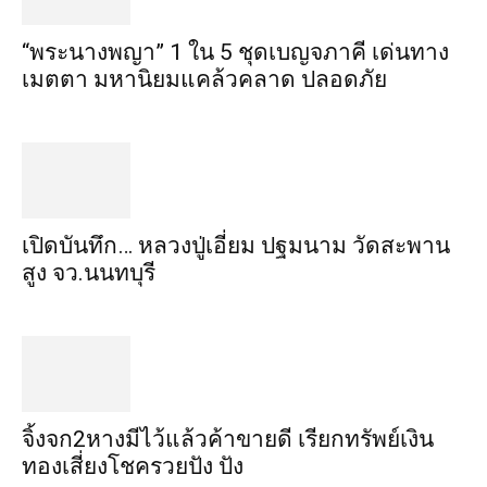
“พระ​นาง​พญา” 1 ใน 5​ ชุดเบญจ​ภาคี​ เด่นทาง
เมตตา​ มหา​นิยม​แคล้วคลาด​ ปลอดภัย​
เปิดบันทึก… หลวงปู่เอี่ยม ​ปฐม​นาม​ วัดสะพาน
สูง​ จว.นนทบุรี
จิ้งจก​2​หาง​มีไว้แล้ว​ค้าขาย​ดี​ เรียก​ทรัพย์เงิน
ทอง​เสี่ยงโชค​รวยปัง​ ปัง​