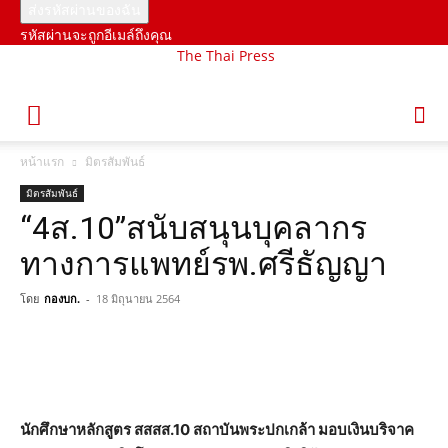
รหัสผ่านจะถูกอีเมล์ถึงคุณ
The Thai Press
หน้าแรก
มิตรสัมพันธ์
มิตรสัมพันธ์
“4ส.10”สนับสนุนบุคลากร
ทางการแพทย์รพ.ศรีธัญญา
โดย
กองบก.
-
18 มิถุนายน 2564
นักศึกษา​หลักสูตร​ สสสส.10 สถาบัน​พระปกเกล้า​ มอบเงินบริจาค​