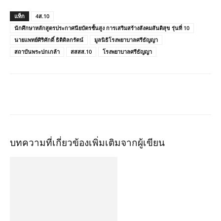
แท็ก
4ส.10
นักศึกษาหลักสูตรประกาศนียบัตรชั้นสูง การเสริมสร้างสังคมสันติสุข​ รุ่นที่ 10
นายแพทย์ศิริศักดิ์​ ธิติดิลกรัตน์​
มูลนิธิโรงพยาบาลศรีธัญญา
สถาบันพระปกเกล้า
สสสส.10
โรงพยาบาลศรีธัญญา
บทความที่เกี่ยวข้อง
เพิ่มเติมจากผู้เขียน