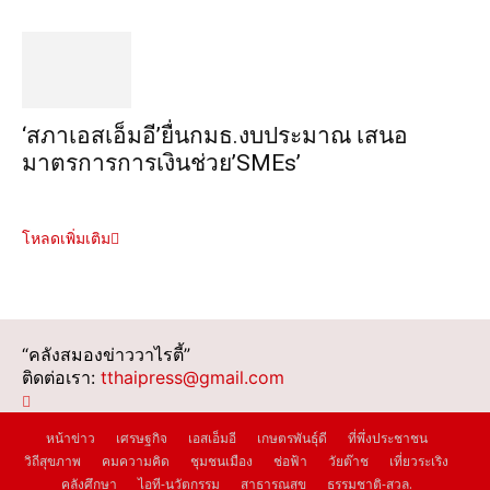
‘สภาเอสเอ็มอี’ยื่นกมธ.งบประมาณ เสนอ
มาตรการการเงินช่วย’SMEs’
โหลดเพิ่มเติม
“คลังสมองข่าววาไรตี้”
ติดต่อเรา:
tthaipress@gmail.com
หน้าข่าว
เศรษฐกิจ
เอสเอ็มอี
เกษตรพันธุ์ดี
ที่พึ่งประชาชน
วิถีสุขภาพ
คมความคิด
ชุมชนเมือง
ช่อฟ้า
วัยต๊าช
เที่ยวระเริง
คลังศึกษา
ไอที-นวัตกรรม
สาธารณสุข
ธรรมชาติ-สวล.