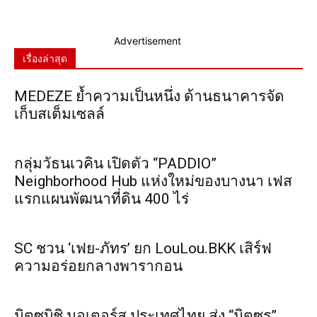
Advertisement
เรื่องล่าสุด
MEDEZE ย้ำความเป็นหนึ่ง ด้านธนาคารจัด
เก็บสเต็มเซลล์
กลุ่มวัธนเวคิน เปิดตัว “PADDIO”
Neighborhood Hub แห่งใหม่ของบางนา เฟส
แรกแผนพัฒนาที่ดิน 400 ไร่
SC ชวน ‘เฟย-ภัทร’ ยก LouLou.BKK เสิร์ฟ
ความอร่อยกลางพารากอน
มิตซูบิชิ มอเตอร์ส ประเทศไทย ส่ง “มิตซูรุ”