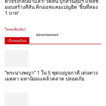
ตัวจริงกลับมาแล้ว! วัตสัน บุกสวนลุมฯ แฟลช
มอบสร้างสีสัน คิกออฟแคมเปญฮิต ‘ชิ้นที่สอง
1 บาท’
โหลดเพิ่มเติม
Advertisement
เรื่องยอดนิยม
“พระ​นาง​พญา” 1 ใน 5​ ชุดเบญจ​ภาคี​ เด่นทาง
เมตตา​ มหา​นิยม​แคล้วคลาด​ ปลอดภัย​