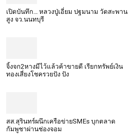
เปิดบันทึก… หลวงปู่เอี่ยม ​ปฐม​นาม​ วัดสะพาน
สูง​ จว.นนทบุรี
จิ้งจก​2​หาง​มีไว้แล้ว​ค้าขาย​ดี​ เรียก​ทรัพย์เงิน
ทอง​เสี่ยงโชค​รวยปัง​ ปัง​
สส.สุรินทร์ผนึกเครือข่ายSMEs บุกตลาด
กัมพูชาผ่านช่องจอม