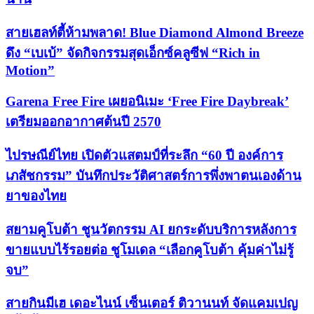
สายเฮลท์ตี้ห้ามพลาด! Blue Diamond Almond Breeze
ดึง “เบเบ้” จัดกิจกรรมสุดเอ็กซ์คลูซีฟ “Rich in
Motion”
Garena Free Fire เผยอนิเมะ ‘Free Fire Daybreak’
เตรียมออกอากาศต้นปี 2570
ไปรษณีย์ไทย เปิดตัวแสตมป์ที่ระลึก “60 ปี องค์การ
เภสัชกรรม” บันทึกประวัติศาสตร์การพึ่งพาตนเองด้าน
ยาของไทย
สยามคูโบต้า ชูนวัตกรรม AI ยกระดับบริการหลังการ
ขายแบบไร้รอยต่อ ชูโมเดล “เลือกคูโบต้า คุ้มค่าไม่รู้
จบ”
สายกินมีเฮ เดอะไนน์ เซ็นเตอร์ ติวานนท์ จัดแคมเปญ