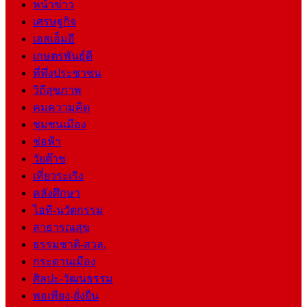
หน้าข่าว
เศรษฐกิจ
เอสเอ็มอี
เกษตรพันธุ์ดี
ที่พึ่งประชาชน
วิถีสุขภาพ
คมความคิด
ชุมชนเมือง
ช่อฟ้า
วัยต๊าช
เที่ยวระเริง
คลังศึกษา
ไอที-นวัตกรรม
สาธารณสุข
ธรรมชาติ-สวล.
กระดานเมือง
ศิลปะ-วัฒนธรรม
พอเพียง-ยั่งยืน