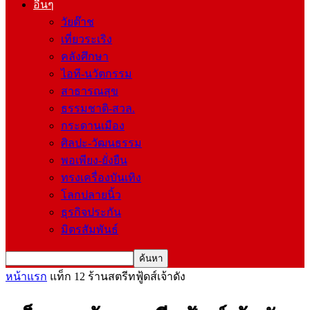
อื่นๆ
วัยต๊าช
เที่ยวระเริง
คลังศึกษา
ไอที-นวัตกรรม
สาธารณสุข
ธรรมชาติ-สวล.
กระดานเมือง
ศิลปะ-วัฒนธรรม
พอเพียง-ยั่งยืน
ทรงเครื่องบันเทิง
โลกปลายนิ้ว
ธุรกิจประกัน
มิตรสัมพันธ์
หน้าแรก
แท็ก
12 ร้านสตรีทฟู้ดส์เจ้าดัง