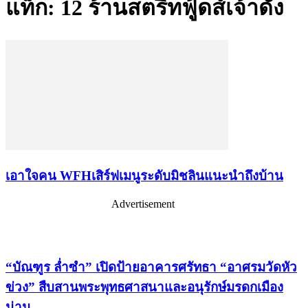
แท็ก: 12 ร้านสตรีทฟู้ดส์เจ้าดัง
เอาใจคน WFHเสิร์ฟเมนูระดับมิชลินแนะนำถึงบ้าน
Advertisement
เรื่องล่าสุด
“บัณฑูร ล่ำซำ” เปิดป้ายอาคารศรัทธา “อาศรมวัดหัว
ข่วง” สืบสานพระพุทธศาสนาและอนุรักษ์มรดกเมือง
น่าน