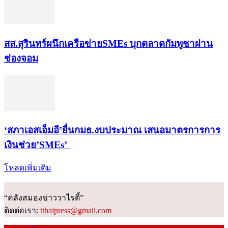
สส.สุรินทร์ผนึกเครือข่ายSMEs บุกตลาดกัมพูชาผ่าน
ช่องจอม
‘สภาเอสเอ็มอี’ยื่นกมธ.งบประมาณ เสนอมาตรการการ
เงินช่วย’SMEs’
โหลดเพิ่มเติม
“คลังสมองข่าววาไรตี้”
ติดต่อเรา:
tthaipress@gmail.com