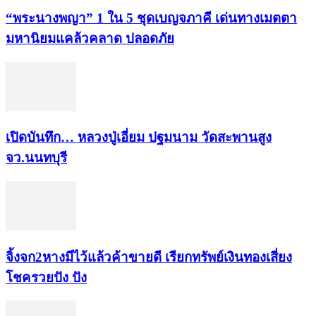
“พระ​นาง​พญา” 1 ใน 5​ ชุดเบญจ​ภาคี​ เด่นทางเมตตา​
มหา​นิยม​แคล้วคลาด​ ปลอดภัย​
เปิดบันทึก… หลวงปู่เอี่ยม ​ปฐม​นาม​ วัดสะพานสูง​
จว.นนทบุรี
จิ้งจก​2​หาง​มีไว้แล้ว​ค้าขาย​ดี​ เรียก​ทรัพย์เงินทอง​เสี่ยง
โชค​รวยปัง​ ปัง​