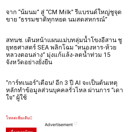
จาก “น้มนม” สู่ “CM Milk” รีแบรนด์ใหญ่ชูจุด
ขาย “ธรรมชาติทุกหยด นมสดสหกรณ์”
สทนช. เดินหน้าแผนแม่บทลุ่มน้ำโขงอีสาน ชู
ยุทธศาสตร์ SEA พลิกโฉม “หนองหาร-ห้วย
หลวงตอนล่าง” มุ่งแก้แล้ง-ลดน้ำท่วม 15
จังหวัดอย่างยั่งยืน
“การ์ทเนอร์”เตือน! อีก 3 ปี AI จะเป็นต้นเหตุ
หลักทำข้อมูลส่วนบุคคลรั่วไหล ผ่านการ “เดา
ใจ” ผู้ใช้
โหลดเพิ่มเติม
Advertisement