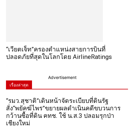
“เวียตเจ็ท”ครองตำแหน่งสายการบินที่
ปลอดภัยที่สุดในโลกโดย AirlineRatings
Advertisement
เรื่องล่าสุด
“รมว.สุชาติ”เดินหน้าจัดระเบียบที่ดินรัฐ
สั่ง“พยัคฆ์ไพร”ขยายผลดำเนินคดีขบวนการ
กว้านซื้อที่ดิน คทช. ใช้ น.ส.3 ปลอมรุกป่า
เชียงใหม่