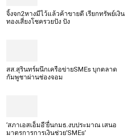
จิ้งจก​2​หาง​มีไว้แล้ว​ค้าขาย​ดี​ เรียก​ทรัพย์เงิน
ทอง​เสี่ยงโชค​รวยปัง​ ปัง​
สส.สุรินทร์ผนึกเครือข่ายSMEs บุกตลาด
กัมพูชาผ่านช่องจอม
‘สภาเอสเอ็มอี’ยื่นกมธ.งบประมาณ เสนอ
มาตรการการเงินช่วย’SMEs’