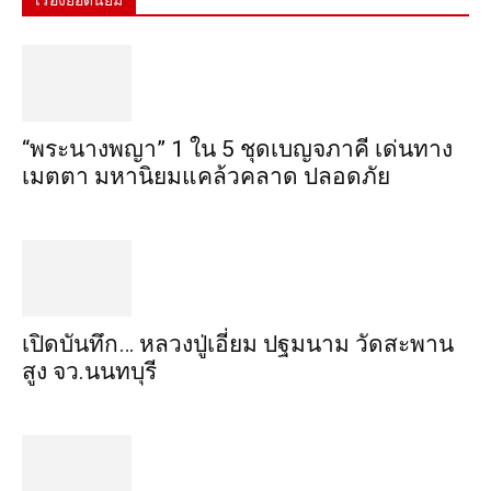
เรื่องยอดนิยม
“พระ​นาง​พญา” 1 ใน 5​ ชุดเบญจ​ภาคี​ เด่นทาง
เมตตา​ มหา​นิยม​แคล้วคลาด​ ปลอดภัย​
เปิดบันทึก… หลวงปู่เอี่ยม ​ปฐม​นาม​ วัดสะพาน
สูง​ จว.นนทบุรี