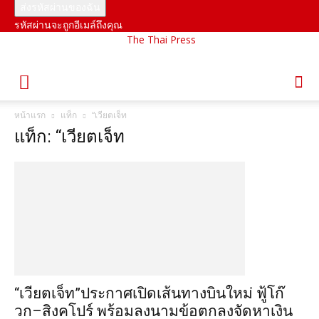
รหัสผ่านจะถูกอีเมล์ถึงคุณ
The Thai Press
หน้าแรก
แท็ก
“เวียตเจ็ท
แท็ก: “เวียตเจ็ท
“เวียตเจ็ท”ประกาศเปิดเส้นทางบินใหม่ ฟู้โก๊
วก–สิงคโปร์ พร้อมลงนามข้อตกลงจัดหาเงิน