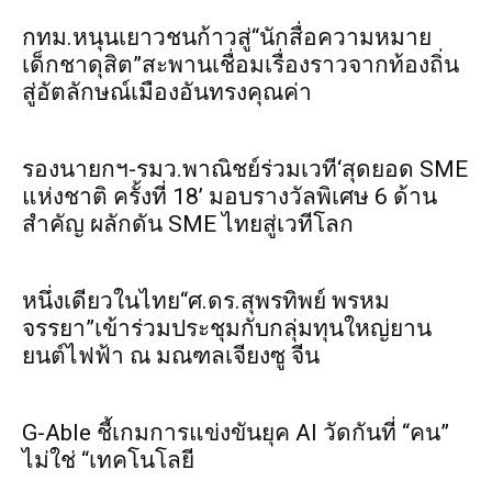
กทม.หนุนเยาวชนก้าวสู่“นักสื่อความหมาย
เด็กชาดุสิต”สะพานเชื่อมเรื่องราวจากท้องถิ่น
สู่อัตลักษณ์เมืองอันทรงคุณค่า
รองนายกฯ-รมว.พาณิชย์ร่วมเวที‘สุดยอด SME
แห่งชาติ ครั้งที่ 18’ มอบรางวัลพิเศษ 6 ด้าน
สำคัญ ผลักดัน SME ไทยสู่เวทีโลก
หนึ่งเดียวในไทย“ศ.ดร.สุพรทิพย์ พรหม
จรรยา”เข้าร่วมประชุมกับกลุ่มทุนใหญ่ยาน
ยนต์ไฟฟ้า ณ มณฑลเจียงซู จีน
G-Able ชี้เกมการแข่งขันยุค AI วัดกันที่ “คน”
ไม่ใช่ “เทคโนโลยี