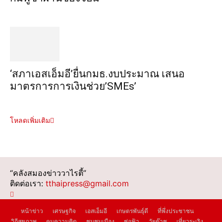
‘สภาเอสเอ็มอี’ยื่นกมธ.งบประมาณ เสนอ
มาตรการการเงินช่วย’SMEs’
โหลดเพิ่มเติม
“คลังสมองข่าววาไรตี้”
ติดต่อเรา:
tthaipress@gmail.com
หน้าข่าว
เศรษฐกิจ
เอสเอ็มอี
เกษตรพันธุ์ดี
ที่พึ่งประชาชน
วิถีสุขภาพ
คมความคิด
ชุมชนเมือง
ช่อฟ้า
วัยต๊าช
เที่ยวระเริง