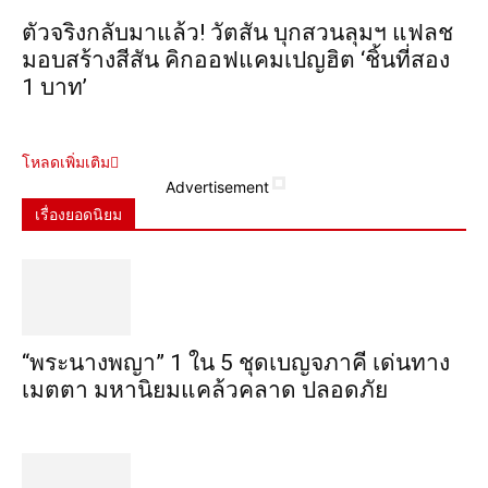
ตัวจริงกลับมาแล้ว! วัตสัน บุกสวนลุมฯ แฟลช
มอบสร้างสีสัน คิกออฟแคมเปญฮิต ‘ชิ้นที่สอง
1 บาท’
โหลดเพิ่มเติม
Advertisement
เรื่องยอดนิยม
“พระ​นาง​พญา” 1 ใน 5​ ชุดเบญจ​ภาคี​ เด่นทาง
เมตตา​ มหา​นิยม​แคล้วคลาด​ ปลอดภัย​