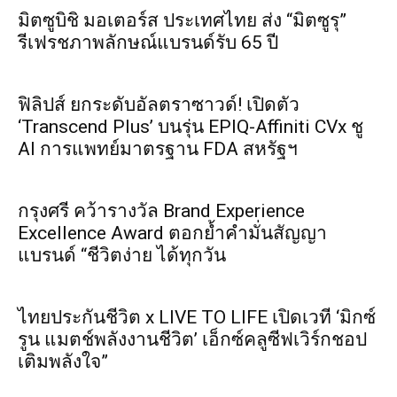
มิตซูบิชิ มอเตอร์ส ประเทศไทย ส่ง “มิตซูรุ”
รีเฟรชภาพลักษณ์แบรนด์รับ 65 ปี
ฟิลิปส์ ยกระดับอัลตราซาวด์! เปิดตัว
‘Transcend Plus’ บนรุ่น EPIQ-Affiniti CVx ชู
AI การแพทย์มาตรฐาน FDA สหรัฐฯ
กรุงศรี คว้ารางวัล Brand Experience
Excellence Award ตอกย้ำคำมั่นสัญญา
แบรนด์ “ชีวิตง่าย ได้ทุกวัน
ไทยประกันชีวิต x LIVE TO LIFE เปิดเวที ‘มิกซ์
รูน แมตช์พลังงานชีวิต’ เอ็กซ์คลูซีฟเวิร์กชอป
เติมพลังใจ”