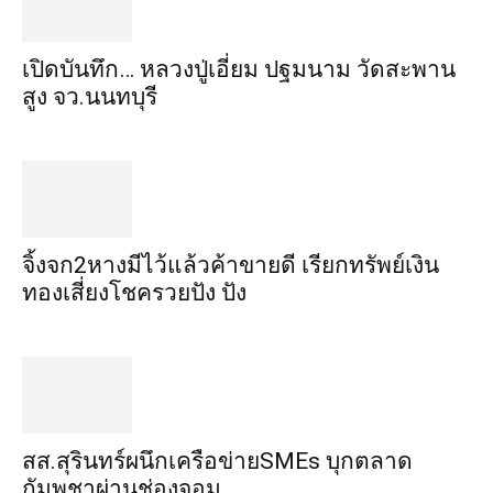
เปิดบันทึก… หลวงปู่เอี่ยม ​ปฐม​นาม​ วัดสะพาน
สูง​ จว.นนทบุรี
จิ้งจก​2​หาง​มีไว้แล้ว​ค้าขาย​ดี​ เรียก​ทรัพย์เงิน
ทอง​เสี่ยงโชค​รวยปัง​ ปัง​
สส.สุรินทร์ผนึกเครือข่ายSMEs บุกตลาด
กัมพูชาผ่านช่องจอม