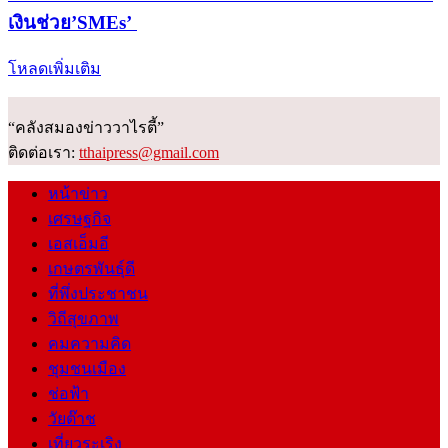
เงินช่วย’SMEs’
โหลดเพิ่มเติม
“คลังสมองข่าววาไรตี้”
ติดต่อเรา:
tthaipress@gmail.com
หน้าข่าว
เศรษฐกิจ
เอสเอ็มอี
เกษตรพันธุ์ดี
ที่พึ่งประชาชน
วิถีสุขภาพ
คมความคิด
ชุมชนเมือง
ช่อฟ้า
วัยต๊าช
เที่ยวระเริง