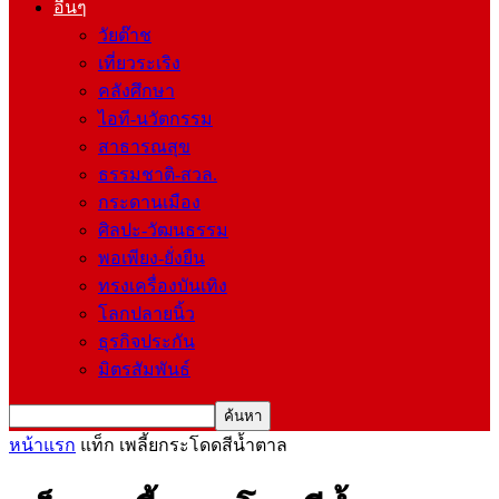
อื่นๆ
วัยต๊าช
เที่ยวระเริง
คลังศึกษา
ไอที-นวัตกรรม
สาธารณสุข
ธรรมชาติ-สวล.
กระดานเมือง
ศิลปะ-วัฒนธรรม
พอเพียง-ยั่งยืน
ทรงเครื่องบันเทิง
โลกปลายนิ้ว
ธุรกิจประกัน
มิตรสัมพันธ์
หน้าแรก
แท็ก
เพลี้ยกระโดดสีน้ำตาล