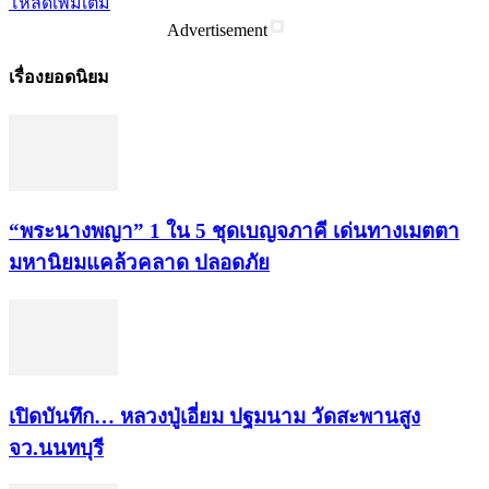
โหลดเพิ่มเติม
Advertisement
เรื่องยอดนิยม
“พระ​นาง​พญา” 1 ใน 5​ ชุดเบญจ​ภาคี​ เด่นทางเมตตา​
มหา​นิยม​แคล้วคลาด​ ปลอดภัย​
เปิดบันทึก… หลวงปู่เอี่ยม ​ปฐม​นาม​ วัดสะพานสูง​
จว.นนทบุรี