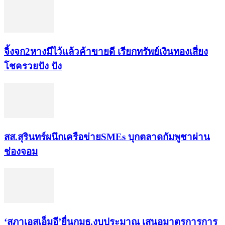
จิ้งจก​2​หาง​มีไว้แล้ว​ค้าขาย​ดี​ เรียก​ทรัพย์เงินทอง​เสี่ยง
โชค​รวยปัง​ ปัง​
สส.สุรินทร์ผนึกเครือข่ายSMEs บุกตลาดกัมพูชาผ่าน
ช่องจอม
‘สภาเอสเอ็มอี’ยื่นกมธ.งบประมาณ เสนอมาตรการการ