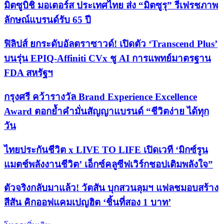
มิตซูบิชิ มอเตอร์ส ประเทศไทย ส่ง “มิตซูรุ” รีเฟรชภาพ
ลักษณ์แบรนด์รับ 65 ปี
ฟิลิปส์ ยกระดับอัลตราซาวด์! เปิดตัว ‘Transcend Plus’
บนรุ่น EPIQ-Affiniti CVx ชู AI การแพทย์มาตรฐาน
FDA สหรัฐฯ
กรุงศรี คว้ารางวัล Brand Experience Excellence
Award ตอกย้ำคำมั่นสัญญาแบรนด์ “ชีวิตง่าย ได้ทุก
วัน
ไทยประกันชีวิต x LIVE TO LIFE เปิดเวที ‘มิกซ์รูน
แมตช์พลังงานชีวิต’ เอ็กซ์คลูซีฟเวิร์กชอปเติมพลังใจ”
ตัวจริงกลับมาแล้ว! วัตสัน บุกสวนลุมฯ แฟลชมอบสร้าง
สีสัน คิกออฟแคมเปญฮิต ‘ชิ้นที่สอง 1 บาท’