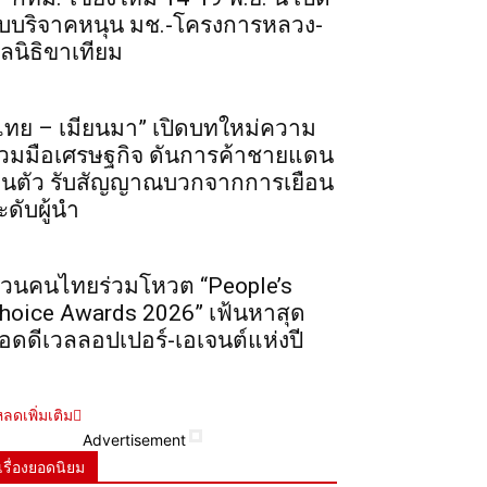
ับบริจาคหนุน มช.-โครงการหลวง-
ูลนิธิขาเทียม
ไทย – เมียนมา” เปิดบทใหม่ความ
่วมมือเศรษฐกิจ ดันการค้าชายแดน
ื้นตัว รับสัญญาณบวกจากการเยือน
ะดับผู้นำ
วนคนไทยร่วมโหวต “People’s
hoice Awards 2026” เฟ้นหาสุด
อดดีเวลลอปเปอร์-เอเจนต์แห่งปี
ลดเพิ่มเติม
Advertisement
เรื่องยอดนิยม