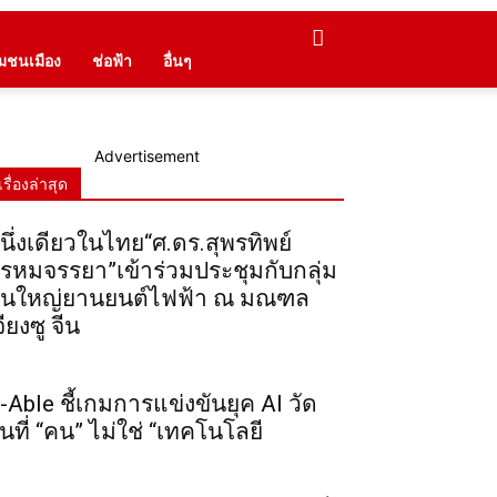
ุมชนเมือง
ช่อฟ้า
อื่นๆ
Advertisement
เรื่องล่าสุด
นึ่งเดียวในไทย“ศ.ดร.สุพรทิพย์
รหมจรรยา”เข้าร่วมประชุมกับกลุ่ม
ุนใหญ่ยานยนต์ไฟฟ้า ณ มณฑล
จียงซู จีน
-Able ชี้เกมการแข่งขันยุค AI วัด
ันที่ “คน” ไม่ใช่ “เทคโนโลยี