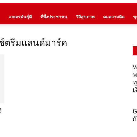
เกษตรพันธุ์ดี
ที่พึ่งประชาชน
วิถีสุขภาพ
คมความคิด
ช
กซ์ตรีมแลนด์มาร์ค
ห
พ
ท
เ
ี
G
ก