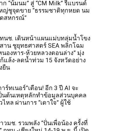
าก “น้มนม” สู่ “CM Milk” รีแบรนด์
หญ่ชูจุดขาย “ธรรมชาติทุกหยด นม
ดสหกรณ์”
ทนช. เดินหน้าแผนแม่บทลุ่มน้ำโขง
ีสาน ชูยุทธศาสตร์ SEA พลิกโฉม
หนองหาร-ห้วยหลวงตอนล่าง” มุ่ง
ก้แล้ง-ลดน้ำท่วม 15 จังหวัดอย่าง
่งยืน
การ์ทเนอร์”เตือน! อีก 3 ปี AI จะ
ป็นต้นเหตุหลักทำข้อมูลส่วนบุคคล
ั่วไหล ผ่านการ “เดาใจ” ผู้ใช้
าวมช. รวมพลัง “ปั่นเพื่อน้อง ครั้งที่
” กทม.-เชียงใหม่ 14-19 พ.ย. นี้ เปิด