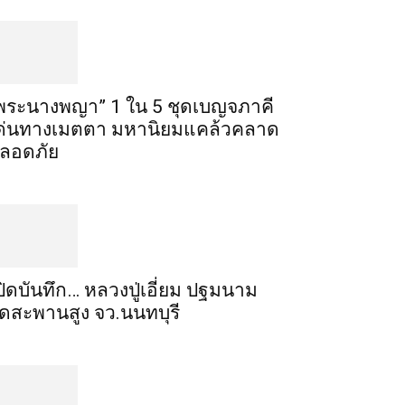
พระ​นาง​พญา” 1 ใน 5​ ชุดเบญจ​ภาคี​
ด่นทางเมตตา​ มหา​นิยม​แคล้วคลาด​
ลอดภัย​
ปิดบันทึก… หลวงปู่เอี่ยม ​ปฐม​นาม​
ัดสะพานสูง​ จว.นนทบุรี