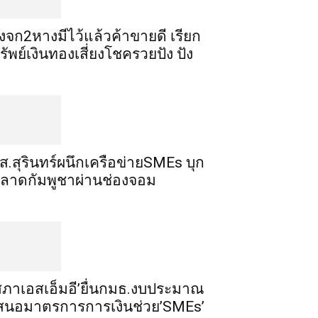
ิ้งจก​2​หาง​มีไว้แล้ว​ค้าขาย​ดี​ เรียก​
รัพย์เงินทอง​เสี่ยงโชค​รวยปัง​ ปัง​
ส.สุรินทร์ผนึกเครือข่ายSMEs บุก
ลาดกัมพูชาผ่านช่องจอม
สภาเอสเอ็มอี’ยื่นกมธ.งบประมาณ
สนอมาตรการการเงินช่วย’SMEs’