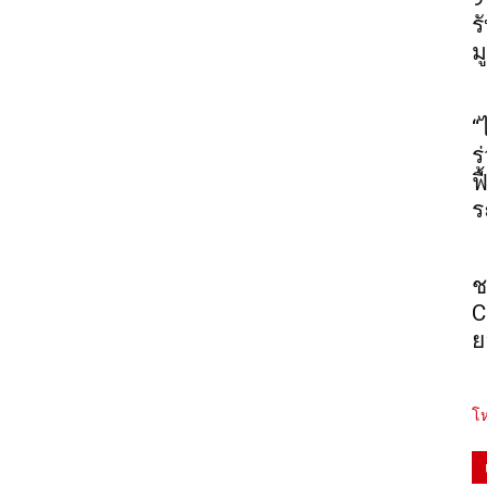
ร
ม
“
ร
ฟ
ร
ช
C
ย
โห