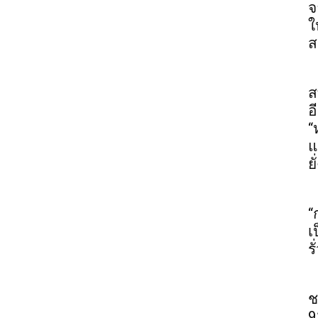
จ
ใ
ส
ส
อ
“
แ
ยั
“
เ
ร
ช
9