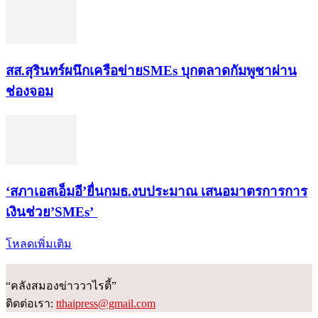
สส.สุรินทร์ผนึกเครือข่ายSMEs บุกตลาดกัมพูชาผ่าน
ช่องจอม
‘สภาเอสเอ็มอี’ยื่นกมธ.งบประมาณ เสนอมาตรการการ
เงินช่วย’SMEs’
โหลดเพิ่มเติม
“คลังสมองข่าววาไรตี้”
ติดต่อเรา:
tthaipress@gmail.com