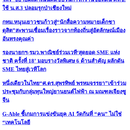
ใช้ น.ส.3 ปลอมรุกป่าเชียงใหม่
กทม.หนุนเยาวชนก้าวสู่“นักสื่อความหมายเด็กชา
ดุสิต”สะพานเชื่อมเรื่องราวจากท้องถิ่นสู่อัตลักษณ์เมือง
อันทรงคุณค่า
รองนายกฯ-รมว.พาณิชย์ร่วมเวที‘สุดยอด SME แห่ง
ชาติ ครั้งที่ 18’ มอบรางวัลพิเศษ 6 ด้านสำคัญ ผลักดัน
SME ไทยสู่เวทีโลก
หนึ่งเดียวในไทย“ศ.ดร.สุพรทิพย์ พรหมจรรยา”เข้าร่วม
ประชุมกับกลุ่มทุนใหญ่ยานยนต์ไฟฟ้า ณ มณฑลเจียงซู
จีน
G-Able ชี้เกมการแข่งขันยุค AI วัดกันที่ “คน” ไม่ใช่
“เทคโนโลยี