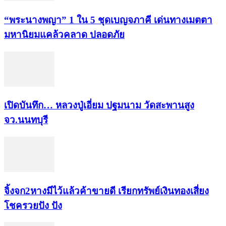
“พระ​นาง​พญา” 1 ใน 5​ ชุดเบญจ​ภาคี​ เด่นทางเมตตา​
มหา​นิยม​แคล้วคลาด​ ปลอดภัย​
เปิดบันทึก… หลวงปู่เอี่ยม ​ปฐม​นาม​ วัดสะพานสูง​
จว.นนทบุรี
จิ้งจก​2​หาง​มีไว้แล้ว​ค้าขาย​ดี​ เรียก​ทรัพย์เงินทอง​เสี่ยง
โชค​รวยปัง​ ปัง​