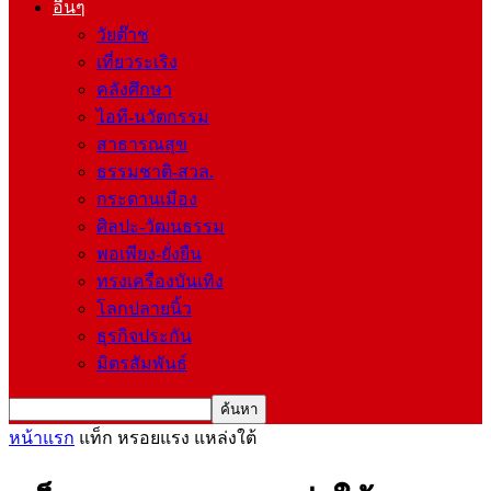
อื่นๆ
วัยต๊าช
เที่ยวระเริง
คลังศึกษา
ไอที-นวัตกรรม
สาธารณสุข
ธรรมชาติ-สวล.
กระดานเมือง
ศิลปะ-วัฒนธรรม
พอเพียง-ยั่งยืน
ทรงเครื่องบันเทิง
โลกปลายนิ้ว
ธุรกิจประกัน
มิตรสัมพันธ์
หน้าแรก
แท็ก
หรอยแรง แหล่งใต้