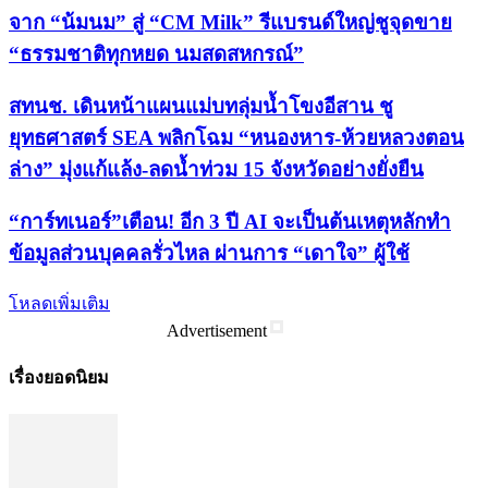
จาก “น้มนม” สู่ “CM Milk” รีแบรนด์ใหญ่ชูจุดขาย
“ธรรมชาติทุกหยด นมสดสหกรณ์”
สทนช. เดินหน้าแผนแม่บทลุ่มน้ำโขงอีสาน ชู
ยุทธศาสตร์ SEA พลิกโฉม “หนองหาร-ห้วยหลวงตอน
ล่าง” มุ่งแก้แล้ง-ลดน้ำท่วม 15 จังหวัดอย่างยั่งยืน
“การ์ทเนอร์”เตือน! อีก 3 ปี AI จะเป็นต้นเหตุหลักทำ
ข้อมูลส่วนบุคคลรั่วไหล ผ่านการ “เดาใจ” ผู้ใช้
โหลดเพิ่มเติม
Advertisement
เรื่องยอดนิยม