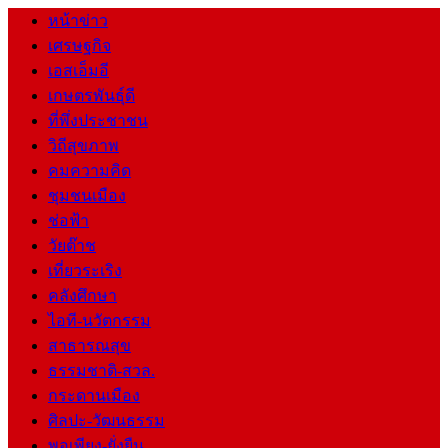
หน้าข่าว
เศรษฐกิจ
เอสเอ็มอี
เกษตรพันธุ์ดี
ที่พึ่งประชาชน
วิถีสุขภาพ
คมความคิด
ชุมชนเมือง
ช่อฟ้า
วัยต๊าช
เที่ยวระเริง
คลังศึกษา
ไอที-นวัตกรรม
สาธารณสุข
ธรรมชาติ-สวล.
กระดานเมือง
ศิลปะ-วัฒนธรรม
พอเพียง-ยั่งยืน