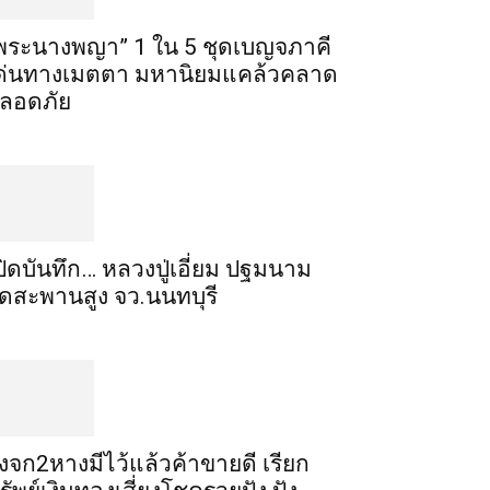
พระ​นาง​พญา” 1 ใน 5​ ชุดเบญจ​ภาคี​
ด่นทางเมตตา​ มหา​นิยม​แคล้วคลาด​
ลอดภัย​
ปิดบันทึก… หลวงปู่เอี่ยม ​ปฐม​นาม​
ัดสะพานสูง​ จว.นนทบุรี
ิ้งจก​2​หาง​มีไว้แล้ว​ค้าขาย​ดี​ เรียก​