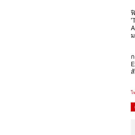
ฟ
‘
A
ม
ก
E
ส
โห