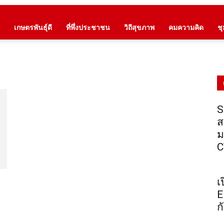
เกษตรพันธุ์ดี
ที่พึ่งประชาชน
วิถีสุขภาพ
คมความคิด
ช
S
ส
ม
C
เ
E
ก