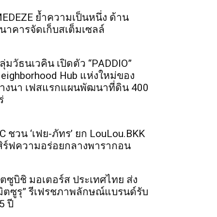
EDEZE ย้ำความเป็นหนึ่ง ด้าน
นาคารจัดเก็บสเต็มเซลล์
ลุ่มวัธนเวคิน เปิดตัว “PADDIO”
eighborhood Hub แห่งใหม่ของ
างนา เฟสแรกแผนพัฒนาที่ดิน 400
ร่
C ชวน ‘เฟย-ภัทร’ ยก LouLou.BKK
สิร์ฟความอร่อยกลางพารากอน
ิตซูบิชิ มอเตอร์ส ประเทศไทย ส่ง
มิตซูรุ” รีเฟรชภาพลักษณ์แบรนด์รับ
5 ปี