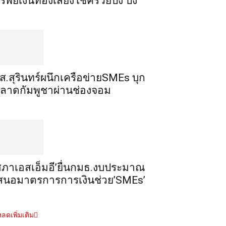
รัพย์เงินทอง​เสี่ยงโชค​รวยปัง​ ปัง​
ส.สุรินทร์ผนึกเครือข่ายSMEs บุก
ลาดกัมพูชาผ่านช่องจอม
สภาเอสเอ็มอี’ยื่นกมธ.งบประมาณ
สนอมาตรการการเงินช่วย’SMEs’
ลดเพิ่มเติม