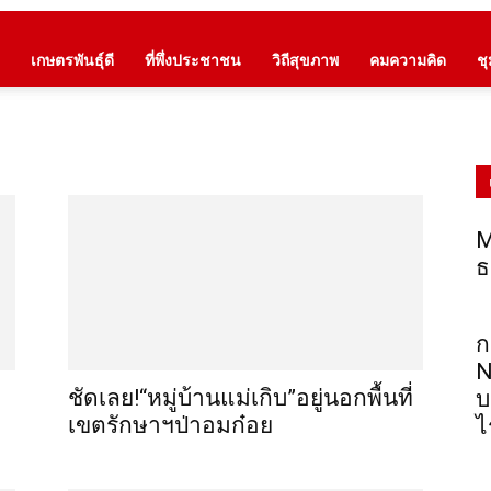
เกษตรพันธุ์ดี
ที่พึ่งประชาชน
วิถีสุขภาพ
คมความคิด
ช
M
ธ
ก
N
ชัดเลย!“หมู่บ้านแม่เกิบ”อยู่นอกพื้นที่
บ
เขตรักษาฯป่าอมก๋อย
ไ