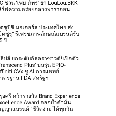
C ชวน ‘เฟย-ภัทร’ ยก LouLou.BKK
สิร์ฟความอร่อยกลางพารากอน
ิตซูบิชิ มอเตอร์ส ประเทศไทย ส่ง
มิตซูรุ” รีเฟรชภาพลักษณ์แบรนด์รับ
5 ปี
ิลิปส์ ยกระดับอัลตราซาวด์! เปิดตัว
Transcend Plus’ บนรุ่น EPIQ-
ffiniti CVx ชู AI การแพทย์
าตรฐาน FDA สหรัฐฯ
รุงศรี คว้ารางวัล Brand Experience
xcellence Award ตอกย้ำคำมั่น
ัญญาแบรนด์ “ชีวิตง่าย ได้ทุกวัน