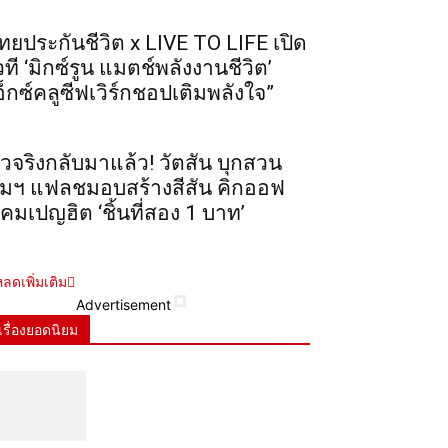
ทยประกันชีวิต x LIVE TO LIFE เปิด
วที ‘มิกซ์รูน แมตช์พลังงานชีวิต’
อ็กซ์คลูซีฟเวิร์กชอปเติมพลังใจ”
ัวจริงกลับมาแล้ว! วัตสัน บุกสวน
ุมฯ แฟลชมอบสร้างสีสัน คิกออฟ
คมเปญฮิต ‘ชิ้นที่สอง 1 บาท’
ลดเพิ่มเติม
Advertisement
เรื่องยอดนิยม