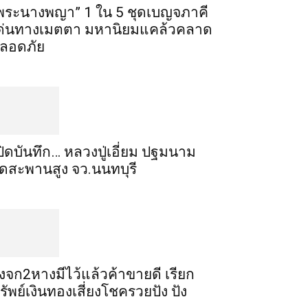
พระ​นาง​พญา” 1 ใน 5​ ชุดเบญจ​ภาคี​
ด่นทางเมตตา​ มหา​นิยม​แคล้วคลาด​
ลอดภัย​
ปิดบันทึก… หลวงปู่เอี่ยม ​ปฐม​นาม​
ัดสะพานสูง​ จว.นนทบุรี
ิ้งจก​2​หาง​มีไว้แล้ว​ค้าขาย​ดี​ เรียก​
รัพย์เงินทอง​เสี่ยงโชค​รวยปัง​ ปัง​