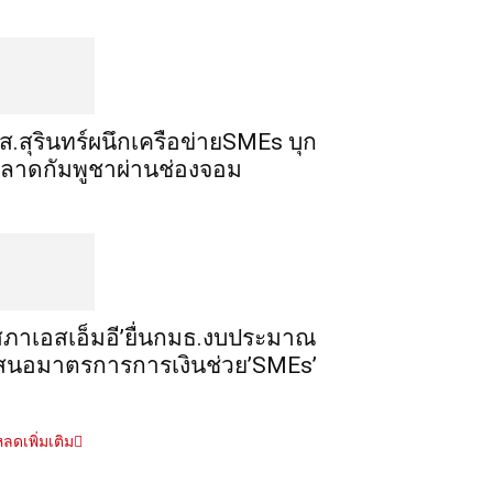
ส.สุรินทร์ผนึกเครือข่ายSMEs บุก
ลาดกัมพูชาผ่านช่องจอม
สภาเอสเอ็มอี’ยื่นกมธ.งบประมาณ
สนอมาตรการการเงินช่วย’SMEs’
ลดเพิ่มเติม