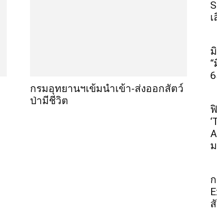
S
เ
ม
“
6
กรมอุทยานฯเข้มนำเข้า-ส่งออกสัตว์
ป่ามีชีวิต
ฟ
‘
A
ม
ก
E
ส