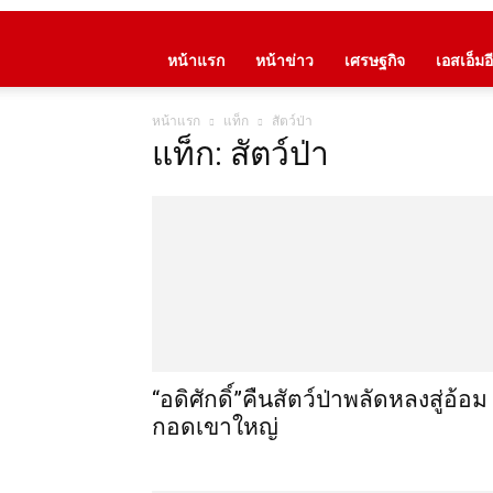
หน้าแรก
หน้าข่าว
เศรษฐกิจ
เอสเอ็มอี
หน้าแรก
แท็ก
สัตว์ป่า
แท็ก: สัตว์ป่า
“อดิศักดิ์”คืนสัตว์ป่าพลัดหลงสู่อ้อม
กอดเขาใหญ่