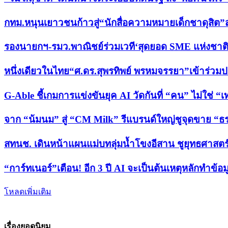
กทม.หนุนเยาวชนก้าวสู่“นักสื่อความหมายเด็กชาดุสิต”สะพ
รองนายกฯ-รมว.พาณิชย์ร่วมเวที‘สุดยอด SME แห่งชาติ คร
หนึ่งเดียวในไทย“ศ.ดร.สุพรทิพย์ พรหมจรรยา”เข้าร่วม
G-Able ชี้เกมการแข่งขันยุค AI วัดกันที่ “คน” ไม่ใช่ “
จาก “น้มนม” สู่ “CM Milk” รีแบรนด์ใหญ่ชูจุดขาย 
สทนช. เดินหน้าแผนแม่บทลุ่มน้ำโขงอีสาน ชูยุทธศาสตร์
“การ์ทเนอร์”เตือน! อีก 3 ปี AI จะเป็นต้นเหตุหลักทำข้อม
โหลดเพิ่มเติม
เรื่องยอดนิยม