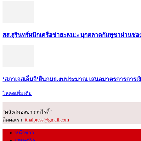
สส.สุรินทร์ผนึกเครือข่ายSMEs บุกตลาดกัมพูชาผ่านช่
‘สภาเอสเอ็มอี’ยื่นกมธ.งบประมาณ เสนอมาตรการการเ
โหลดเพิ่มเติม
“คลังสมองข่าววาไรตี้”
ติดต่อเรา:
tthaipress@gmail.com
หน้าข่าว
เศรษฐกิจ