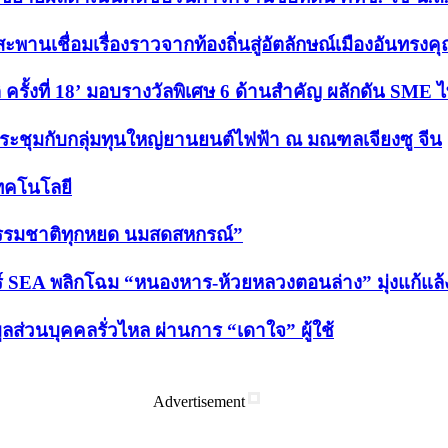
านเชื่อมเรื่องราวจากท้องถิ่นสู่อัตลักษณ์เมืองอันทรงค
ั้งที่ 18’ มอบรางวัลพิเศษ 6 ด้านสำคัญ ผลักดัน SME ไท
ประชุมกับกลุ่มทุนใหญ่ยานยนต์ไฟฟ้า ณ มณฑลเจียงซู จีน
เทคโนโลยี
“ธรรมชาติทุกหยด นมสดสหกรณ์”
 SEA พลิกโฉม “หนองหาร-ห้วยหลวงตอนล่าง” มุ่งแก้แล้ง-ล
ูลส่วนบุคคลรั่วไหล ผ่านการ “เดาใจ” ผู้ใช้
Advertisement