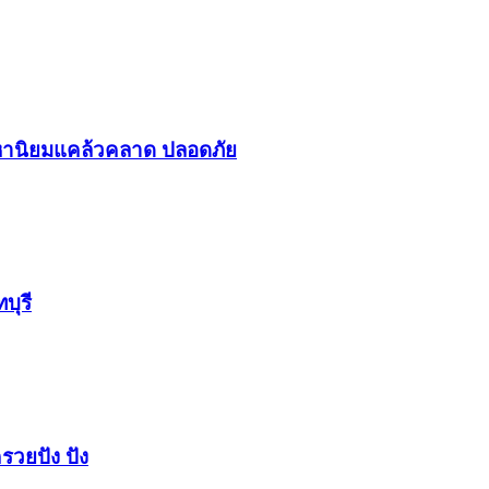
า​นิยม​แคล้วคลาด​ ปลอดภัย​
บุรี
รวยปัง​ ปัง​