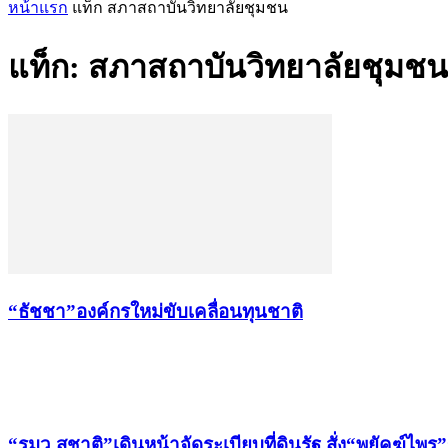
หน้าแรก
แท็ก
สภาสถาบันวิทยาลัยชุมชน
แท็ก: สภาสถาบันวิทยาลัยชุมชน
“ธัชชา”องค์กรใหม่ขับเคลื่อนทุนชาติ
เรื่องล่าสุด
“รมว.สุชาติ”เดินหน้าจัดระเบียบที่ดินรัฐ สั่ง“พยัคฆ์ไ