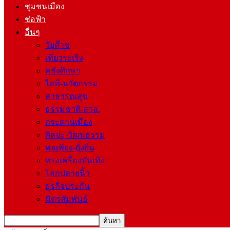
ชุมชนเมือง
ช่อฟ้า
อื่นๆ
วัยต๊าช
เที่ยวระเริง
คลังศึกษา
ไอที-นวัตกรรม
สาธารณสุข
ธรรมชาติ-สวล.
กระดานเมือง
ศิลปะ-วัฒนธรรม
พอเพียง-ยั่งยืน
ทรงเครื่องบันเทิง
โลกปลายนิ้ว
ธุรกิจประกัน
มิตรสัมพันธ์