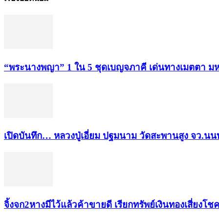
“พระ​นาง​พญา” 1 ใน 5​ ชุดเบญจ​ภาคี​ เด่นทางเมตตา​ มห
เปิดบันทึก… หลวงปู่เอี่ยม ​ปฐม​นาม​ วัดสะพานสูง​ จว.นนท
จิ้งจก​2​หาง​มีไว้แล้ว​ค้าขาย​ดี​ เรียก​ทรัพย์เงินทอง​เสี่ยงโชค​