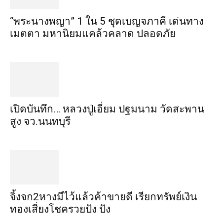
“พระ​นาง​พญา” 1 ใน 5​ ชุดเบญจ​ภาคี​ เด่นทาง
เมตตา​ มหา​นิยม​แคล้วคลาด​ ปลอดภัย​
เปิดบันทึก… หลวงปู่เอี่ยม ​ปฐม​นาม​ วัดสะพาน
สูง​ จว.นนทบุรี
จิ้งจก​2​หาง​มีไว้แล้ว​ค้าขาย​ดี​ เรียก​ทรัพย์เงิน
ทอง​เสี่ยงโชค​รวยปัง​ ปัง​