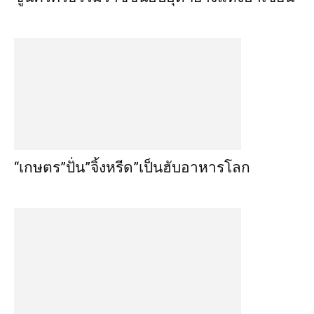
“เกษตร”ปั่น”จิ้งหรีด”เป็นฮับอาหารโลก