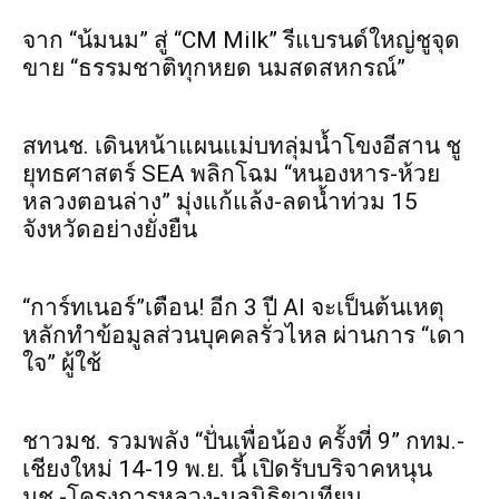
จาก “น้มนม” สู่ “CM Milk” รีแบรนด์ใหญ่ชูจุด
ขาย “ธรรมชาติทุกหยด นมสดสหกรณ์”
สทนช. เดินหน้าแผนแม่บทลุ่มน้ำโขงอีสาน ชู
ยุทธศาสตร์ SEA พลิกโฉม “หนองหาร-ห้วย
หลวงตอนล่าง” มุ่งแก้แล้ง-ลดน้ำท่วม 15
จังหวัดอย่างยั่งยืน
“การ์ทเนอร์”เตือน! อีก 3 ปี AI จะเป็นต้นเหตุ
หลักทำข้อมูลส่วนบุคคลรั่วไหล ผ่านการ “เดา
ใจ” ผู้ใช้
ชาวมช. รวมพลัง “ปั่นเพื่อน้อง ครั้งที่ 9” กทม.-
เชียงใหม่ 14-19 พ.ย. นี้ เปิดรับบริจาคหนุน
มช.-โครงการหลวง-มูลนิธิขาเทียม