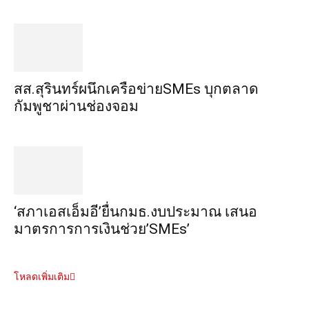
สส.สุรินทร์ผนึกเครือข่ายSMEs บุกตลาด
กัมพูชาผ่านช่องจอม
‘สภาเอสเอ็มอี’ยื่นกมธ.งบประมาณ เสนอ
มาตรการการเงินช่วย’SMEs’
โหลดเพิ่มเติม