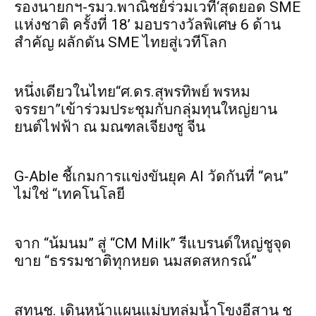
รองนายกฯ-รมว.พาณิชย์ร่วมเวที‘สุดยอด SME
แห่งชาติ ครั้งที่ 18’ มอบรางวัลพิเศษ 6 ด้าน
สำคัญ ผลักดัน SME ไทยสู่เวทีโลก
หนึ่งเดียวในไทย“ศ.ดร.สุพรทิพย์ พรหม
จรรยา”เข้าร่วมประชุมกับกลุ่มทุนใหญ่ยาน
ยนต์ไฟฟ้า ณ มณฑลเจียงซู จีน
G-Able ชี้เกมการแข่งขันยุค AI วัดกันที่ “คน”
ไม่ใช่ “เทคโนโลยี
จาก “น้มนม” สู่ “CM Milk” รีแบรนด์ใหญ่ชูจุด
ขาย “ธรรมชาติทุกหยด นมสดสหกรณ์”
สทนช. เดินหน้าแผนแม่บทลุ่มน้ำโขงอีสาน ชู