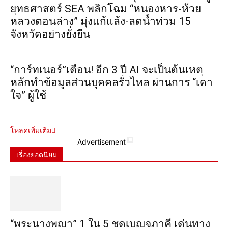
ยุทธศาสตร์ SEA พลิกโฉม “หนองหาร-ห้วย
หลวงตอนล่าง” มุ่งแก้แล้ง-ลดน้ำท่วม 15
จังหวัดอย่างยั่งยืน
“การ์ทเนอร์”เตือน! อีก 3 ปี AI จะเป็นต้นเหตุ
หลักทำข้อมูลส่วนบุคคลรั่วไหล ผ่านการ “เดา
ใจ” ผู้ใช้
โหลดเพิ่มเติม
Advertisement
เรื่องยอดนิยม
“พระ​นาง​พญา” 1 ใน 5​ ชุดเบญจ​ภาคี​ เด่นทาง