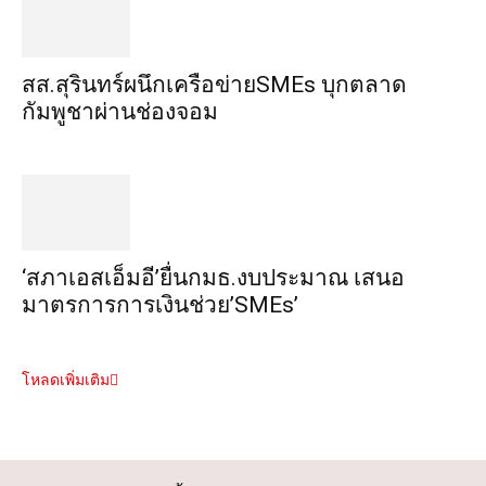
สส.สุรินทร์ผนึกเครือข่ายSMEs บุกตลาด
กัมพูชาผ่านช่องจอม
‘สภาเอสเอ็มอี’ยื่นกมธ.งบประมาณ เสนอ
มาตรการการเงินช่วย’SMEs’
โหลดเพิ่มเติม