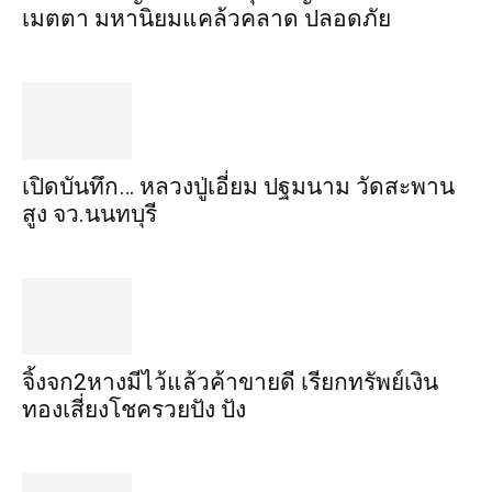
เมตตา​ มหา​นิยม​แคล้วคลาด​ ปลอดภัย​
เปิดบันทึก… หลวงปู่เอี่ยม ​ปฐม​นาม​ วัดสะพาน
สูง​ จว.นนทบุรี
จิ้งจก​2​หาง​มีไว้แล้ว​ค้าขาย​ดี​ เรียก​ทรัพย์เงิน
ทอง​เสี่ยงโชค​รวยปัง​ ปัง​