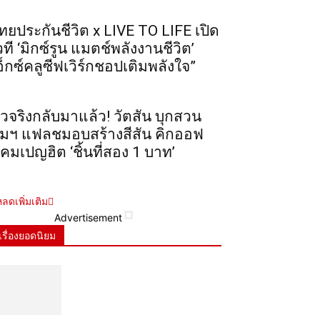
ทยประกันชีวิต x LIVE TO LIFE เปิด
วที ‘มิกซ์รูน แมตช์พลังงานชีวิต’
อ็กซ์คลูซีฟเวิร์กชอปเติมพลังใจ”
ัวจริงกลับมาแล้ว! วัตสัน บุกสวน
ุมฯ แฟลชมอบสร้างสีสัน คิกออฟ
คมเปญฮิต ‘ชิ้นที่สอง 1 บาท’
ลดเพิ่มเติม
Advertisement
เรื่องยอดนิยม