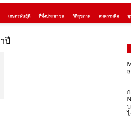
เกษตรพันธุ์ดี
ที่พึ่งประชาชน
วิถีสุขภาพ
คมความคิด
ช
าปี
M
ธ
ก
N
บ
ไ