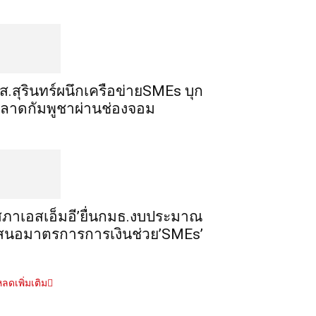
ส.สุรินทร์ผนึกเครือข่ายSMEs บุก
ลาดกัมพูชาผ่านช่องจอม
สภาเอสเอ็มอี’ยื่นกมธ.งบประมาณ
สนอมาตรการการเงินช่วย’SMEs’
ลดเพิ่มเติม