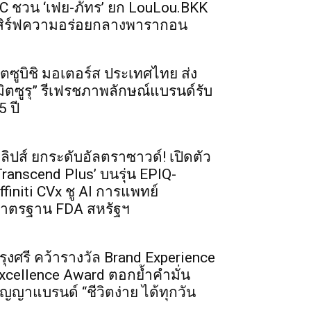
C ชวน ‘เฟย-ภัทร’ ยก LouLou.BKK
สิร์ฟความอร่อยกลางพารากอน
ิตซูบิชิ มอเตอร์ส ประเทศไทย ส่ง
มิตซูรุ” รีเฟรชภาพลักษณ์แบรนด์รับ
5 ปี
ิลิปส์ ยกระดับอัลตราซาวด์! เปิดตัว
Transcend Plus’ บนรุ่น EPIQ-
ffiniti CVx ชู AI การแพทย์
าตรฐาน FDA สหรัฐฯ
รุงศรี คว้ารางวัล Brand Experience
xcellence Award ตอกย้ำคำมั่น
ัญญาแบรนด์ “ชีวิตง่าย ได้ทุกวัน