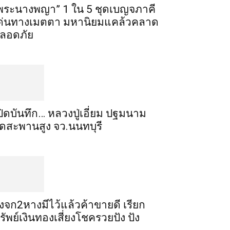
พระ​นาง​พญา” 1 ใน 5​ ชุดเบญจ​ภาคี​
ด่นทางเมตตา​ มหา​นิยม​แคล้วคลาด​
ลอดภัย​
ปิดบันทึก… หลวงปู่เอี่ยม ​ปฐม​นาม​
ัดสะพานสูง​ จว.นนทบุรี
ิ้งจก​2​หาง​มีไว้แล้ว​ค้าขาย​ดี​ เรียก​
รัพย์เงินทอง​เสี่ยงโชค​รวยปัง​ ปัง​