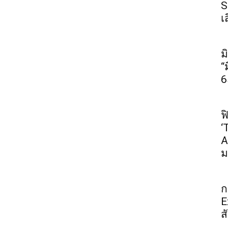
S
เ
ม
“
6
ฟ
‘
A
ม
ก
E
ส