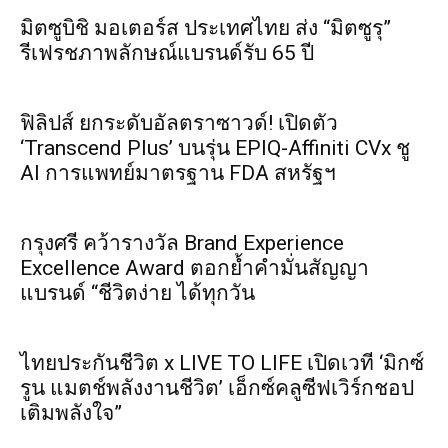
มิตซูบิชิ มอเตอร์ส ประเทศไทย ส่ง “มิตซูรุ”
รีเฟรชภาพลักษณ์แบรนด์รับ 65 ปี
ฟิลิปส์ ยกระดับอัลตราซาวด์! เปิดตัว
‘Transcend Plus’ บนรุ่น EPIQ-Affiniti CVx ชู
AI การแพทย์มาตรฐาน FDA สหรัฐฯ
กรุงศรี คว้ารางวัล Brand Experience
Excellence Award ตอกย้ำคำมั่นสัญญา
แบรนด์ “ชีวิตง่าย ได้ทุกวัน
ไทยประกันชีวิต x LIVE TO LIFE เปิดเวที ‘มิกซ์
รูน แมตช์พลังงานชีวิต’ เอ็กซ์คลูซีฟเวิร์กชอป
เติมพลังใจ”