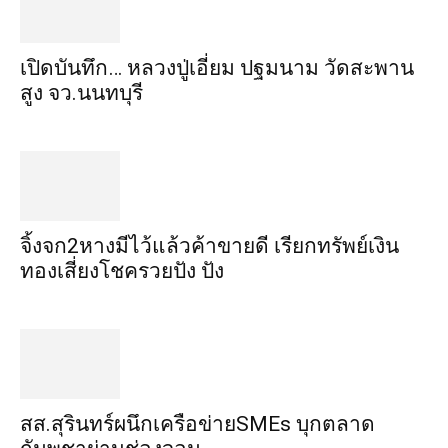
เปิดบันทึก… หลวงปู่เอี่ยม ​ปฐม​นาม​ วัดสะพาน
สูง​ จว.นนทบุรี
จิ้งจก​2​หาง​มีไว้แล้ว​ค้าขาย​ดี​ เรียก​ทรัพย์เงิน
ทอง​เสี่ยงโชค​รวยปัง​ ปัง​
สส.สุรินทร์ผนึกเครือข่ายSMEs บุกตลาด