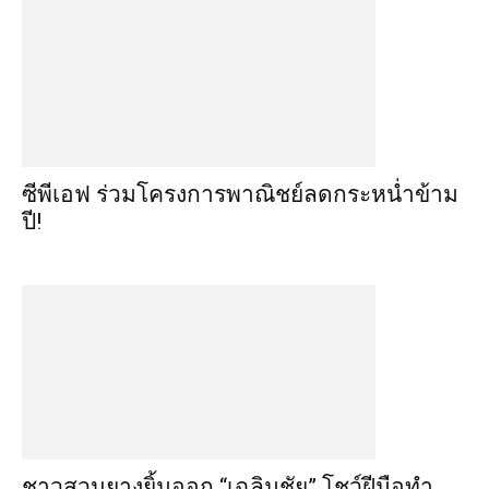
ซีพีเอฟ ร่วมโครงการพาณิชย์ลดกระหน่ำข้าม
ปี!
ชาวสวนยางยิ้มออก “เฉลิมชัย” โชว์ฝีมือทำ