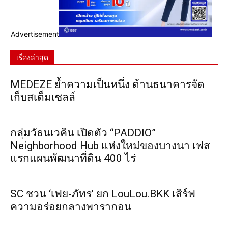
Advertisement
เรื่องล่าสุด
MEDEZE ย้ำความเป็นหนึ่ง ด้านธนาคารจัด
เก็บสเต็มเซลล์
กลุ่มวัธนเวคิน เปิดตัว “PADDIO”
Neighborhood Hub แห่งใหม่ของบางนา เฟส
แรกแผนพัฒนาที่ดิน 400 ไร่
SC ชวน ‘เฟย-ภัทร’ ยก LouLou.BKK เสิร์ฟ
ความอร่อยกลางพารากอน