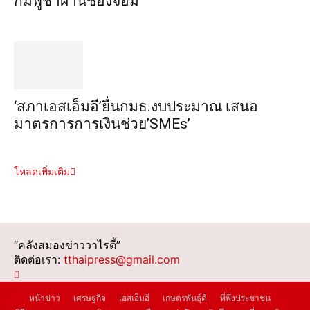
กัมพูชาผ่านช่องจอม
‘สภาเอสเอ็มอี’ยื่นกมธ.งบประมาณ เสนอ
มาตรการการเงินช่วย’SMEs’
โหลดเพิ่มเติม
“คลังสมองข่าววาไรตี้”
ติดต่อเรา:
tthaipress@gmail.com
หน้าข่าว
เศรษฐกิจ
เอสเอ็มอี
เกษตรพันธุ์ดี
ที่พึ่งประชาชน