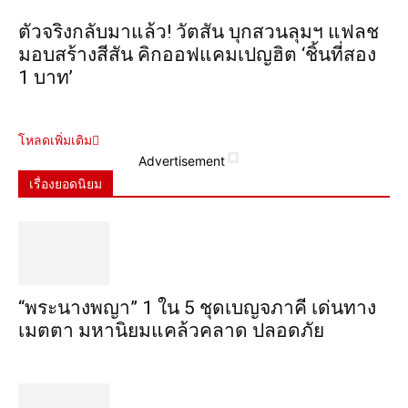
ตัวจริงกลับมาแล้ว! วัตสัน บุกสวนลุมฯ แฟลช
มอบสร้างสีสัน คิกออฟแคมเปญฮิต ‘ชิ้นที่สอง
1 บาท’
โหลดเพิ่มเติม
Advertisement
เรื่องยอดนิยม
“พระ​นาง​พญา” 1 ใน 5​ ชุดเบญจ​ภาคี​ เด่นทาง
เมตตา​ มหา​นิยม​แคล้วคลาด​ ปลอดภัย​