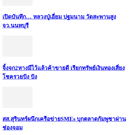
เปิดบันทึก… หลวงปู่เอี่ยม ​ปฐม​นาม​ วัดสะพานสูง​
จว.นนทบุรี
จิ้งจก​2​หาง​มีไว้แล้ว​ค้าขาย​ดี​ เรียก​ทรัพย์เงินทอง​เสี่ยง
โชค​รวยปัง​ ปัง​
สส.สุรินทร์ผนึกเครือข่ายSMEs บุกตลาดกัมพูชาผ่าน
ช่องจอม