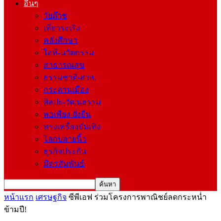
อื่นๆ
วัยต๊าช
เที่ยวระเริง
คลังศึกษา
ไอที-นวัตกรรม
สาธารณสุข
ธรรมชาติ-สวล.
กระดานเมือง
ศิลปะ-วัฒนธรรม
พอเพียง-ยั่งยืน
ทรงเครื่องบันเทิง
โลกปลายนิ้ว
ธุรกิจประกัน
มิตรสัมพันธ์
หน้าแรก
เศรษฐกิจ
ซีพีเอฟ ร่วมโครงการพาณิชย์ลดกระหน่ำ
ข้ามปี!