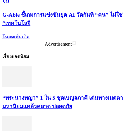
จีน
G-Able ชี้เกมการแข่งขันยุค AI วัดกันที่ “คน” ไม่ใช่
“เทคโนโลยี
โหลดเพิ่มเติม
Advertisement
เรื่องยอดนิยม
“พระ​นาง​พญา” 1 ใน 5​ ชุดเบญจ​ภาคี​ เด่นทางเมตตา​
มหา​นิยม​แคล้วคลาด​ ปลอดภัย​