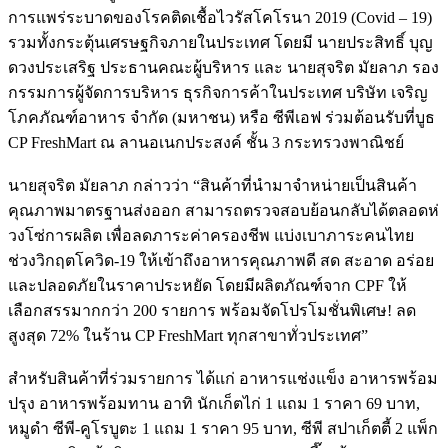
การแพร่
ระบาดของโรคติดเชื้อไวรัสโคโรนา 2019 (Covid – 19)
รวมทั้งกระตุ้นเศรษฐกิ
จภายในประเทศ โดยมี นายประสิทธิ์ บุญ
ดวงประเสริฐ ประธานคณะผู้บริหาร และ นายสุจริต มัยลาภ รอง
กรรมการผู้จัดการบริหาร ธุรกิจการค้าในประเทศ บริษัท เจริญ
โภคภัณฑ์อาหาร จำกัด (มหาชน) หรือ ซีพีเอฟ ร่วมต้อนรับที่บูธ
CP FreshMart ณ ลานอเนกประสงค์ ชั้น 3 กระทรวงพาณิชย์
นายสุจริต มัยลาภ กล่าวว่า “สินค้าที่นำมาจำหน่ายเป็นสินค้
า
คุณภาพมาตรฐานส่งออก สามารถตรวจสอบย้อนกลับได้ตลอดห่
วงโซ่การผลิต เพื่อลดภาระค่าครองชีพ แบ่งเบาภาระคนไทย
ช่วงวิกฤตโควิ
ด-19 ให้เข้าถึงอาหารคุณภาพดี สด สะอาด อร่อย
และปลอดภัยในราคาประหยัด โดยมีผลิตภัณฑ์จาก CPF ให้
เลือกสรรมากกว่า 200 รายการ พร้อมจัดโปรโมชั่นพิเศษ! ลด
สูงสุด 72% ในร้าน CP FreshMart ทุกสาขาทั่วประเทศ”
สำหรับสินค้าที่ร่วมรายการ ได้แก่ อาหารแช่งแข็ง อาหารพร้อม
ปรุง อาหารพร้อมทาน อาทิ นักเก็ตไก่ 1 แถม 1 ราคา 69 บาท,
หมูดำ ซีพี-คูโรบูตะ 1 แถม 1 ราคา 95 บาท, ซีพี สปาเก็ตตี้ 2 แพ็ก