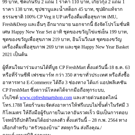
99 บาท, ชิคเก้นริบ 2 แถม 1 ราคา 110 บาท, เกี๊ยวกุ้ง 2 แถม 1
ราคา 138 บาท, ซุปชาบูและน้ำสต็อก 45 บาท, ซุปผักแท้จาก
ธรรมชาติ 100% CP Veg it UP เครื่องดื่มเพื่อสุขภาพ iMU,
Fresh&Deep และอื่นๆ อีกมากมาย นอกจากนี้ ยังจัดโปรโมชั่นพิ
เศษ Happy New Year Set อาทิ ชุดของขวัญไข่แช่เย็น 199 บาท,
ชุดของขวัญเพื่อสุขภาพ 219 บาท, อินโนวีเนส ชุดของขวัญ
เครื่องดื่มเพื่อสุ
ขภาพ 269 บาท และชุด Happy New Year Basket
2021 เป็นต้น
ผู้ที่สนใจมาร่วมงานได้ที่บูธ CP FreshMart ตั้งแต่วันนี้-18 ธ.ค. 63
หรือที่ร้านซีพี เฟรชมาร์ท กว่า 350 สาขาทั่วประเทศ หรือสั่งซื้อ
อาหารทาง E-Commerce ได้ถึง 3 ช่องทาง ได้แก่ แอปพลิเคชัน
CP FreshMart ซึ่งดาวน์โหลดได้จากมือถือทุ
กระบบ,
เว็บไซต์
www.cpfreshmartshop.com
และสายด่วนฮอตไลน์
โทร.1788 โดยร้านจะจัดส่งอาหารให้ฟรี
แบบไม่ขั้นต่ำในรัศมี 3
กิโลเมตร ให้ถึงมือผู้รับภายในเวลาอั
นรวดเร็ว นับเป็นการตอบ
โจทย์วิถีปกติใหม่
ได้อย่างลงตัว ตั้งแต่วันนี้ – 28 ก.พ. 2564 ทาง
เลือกสำหรับ “ครัวของบ้าน” สดทุกวัน ส่งถึงคุณ./