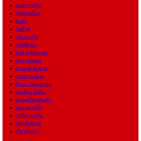
คมความคิด
ชุมชนเมือง
ช่อฟ้า
วัยต๊าช
เที่ยวระเริง
คลังศึกษา
ไอที-นวัตกรรม
สาธารณสุข
ธรรมชาติ-สวล.
กระดานเมือง
ศิลปะ-วัฒนธรรม
พอเพียง-ยั่งยืน
ทรงเครื่องบันเทิง
โลกปลายนิ้ว
ธุรกิจประกัน
มิตรสัมพันธ์
เกี่ยวกับเรา