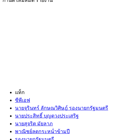
กานต์ เหมสมิติ รายงาน
แท็ก
ซีพีเอฟ
นายจุรินทร์ ลักษณวิศิษฎ์ รองนายกรัฐมนตรี
นายประสิทธิ์ บุญดวงประเสริฐ
นายสุจริต มัยลาภ
พาณิชย์ลดกระหน่ำข้ามปี
รองนายกรัฐมนตรี