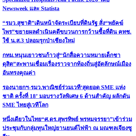
Newsweek และ Statista
“รมว.สุชาติ”เดินหน้าจัดระเบียบที่ดินรัฐ สั่ง“พยัคฆ์
ไพร”ขยายผลดำเนินคดีขบวนการกว้านซื้อที่ดิน คทช.
ใช้ น.ส.3 ปลอมรุกป่าเชียงใหม่
กทม.หนุนเยาวชนก้าวสู่“นักสื่อความหมายเด็กชา
ดุสิต”สะพานเชื่อมเรื่องราวจากท้องถิ่นสู่อัตลักษณ์เมือง
อันทรงคุณค่า
รองนายกฯ-รมว.พาณิชย์ร่วมเวที‘สุดยอด SME แห่ง
ชาติ ครั้งที่ 18’ มอบรางวัลพิเศษ 6 ด้านสำคัญ ผลักดัน
SME ไทยสู่เวทีโลก
หนึ่งเดียวในไทย“ศ.ดร.สุพรทิพย์ พรหมจรรยา”เข้าร่วม
ประชุมกับกลุ่มทุนใหญ่ยานยนต์ไฟฟ้า ณ มณฑลเจียงซู