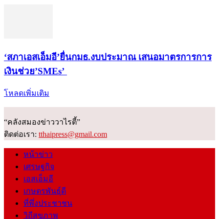
‘สภาเอสเอ็มอี’ยื่นกมธ.งบประมาณ เสนอมาตรการการ
เงินช่วย’SMEs’
โหลดเพิ่มเติม
“คลังสมองข่าววาไรตี้”
ติดต่อเรา:
tthaipress@gmail.com
หน้าข่าว
เศรษฐกิจ
เอสเอ็มอี
เกษตรพันธุ์ดี
ที่พึ่งประชาชน
วิถีสุขภาพ