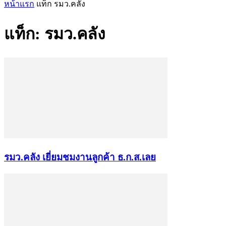
หน้าแรก
แท็ก
รมว.คลัง
แท็ก: รมว.คลัง
รมว.คลัง เยี่ยมชมงานลูกค้า ธ.ก.ส.เลย