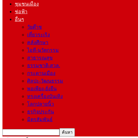
ชุมชนเมือง
ช่อฟ้า
อื่นๆ
วัยต๊าช
เที่ยวระเริง
คลังศึกษา
ไอที-นวัตกรรม
สาธารณสุข
ธรรมชาติ-สวล.
กระดานเมือง
ศิลปะ-วัฒนธรรม
พอเพียง-ยั่งยืน
ทรงเครื่องบันเทิง
โลกปลายนิ้ว
ธุรกิจประกัน
มิตรสัมพันธ์