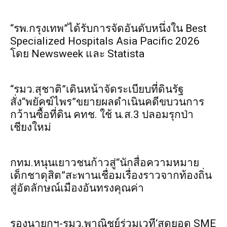
“รพ.กรุงเทพ”ได้รับการจัดอันดับหนึ่งใน Best
Specialized Hospitals Asia Pacific 2026
โดย Newsweek และ Statista
“รมว.สุชาติ”เดินหน้าจัดระเบียบที่ดินรัฐ
สั่ง“พยัคฆ์ไพร”ขยายผลดำเนินคดีขบวนการ
กว้านซื้อที่ดิน คทช. ใช้ น.ส.3 ปลอมรุกป่า
เชียงใหม่
กทม.หนุนเยาวชนก้าวสู่“นักสื่อความหมาย
เด็กชาดุสิต”สะพานเชื่อมเรื่องราวจากท้องถิ่น
สู่อัตลักษณ์เมืองอันทรงคุณค่า
รองนายกฯ-รมว.พาณิชย์ร่วมเวที‘สุดยอด SME