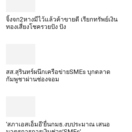
จิ้งจก​2​หาง​มีไว้แล้ว​ค้าขาย​ดี​ เรียก​ทรัพย์เงิน
ทอง​เสี่ยงโชค​รวยปัง​ ปัง​
สส.สุรินทร์ผนึกเครือข่ายSMEs บุกตลาด
กัมพูชาผ่านช่องจอม
‘สภาเอสเอ็มอี’ยื่นกมธ.งบประมาณ เสนอ
มาตรการการเงินช่วย’SMEs’