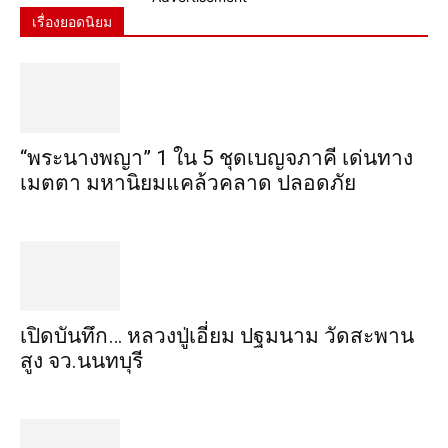
เรื่องยอดนิยม
“พระ​นาง​พญา” 1 ใน 5​ ชุดเบญจ​ภาคี​ เด่นทาง
เมตตา​ มหา​นิยม​แคล้วคลาด​ ปลอดภัย​
เปิดบันทึก… หลวงปู่เอี่ยม ​ปฐม​นาม​ วัดสะพาน
สูง​ จว.นนทบุรี