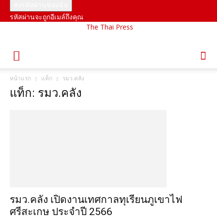
รหัสผ่านจะถูกอีเมล์ถึงคุณ
The Thai Press
หน้าแรก
แท็ก
รมว.คลัง
แท็ก: รมว.คลัง
รมว.คลัง เปิดงานเทศกาลทุเรียนภูเขาไฟ
ศรีสะเกษ ประจำปี 2566