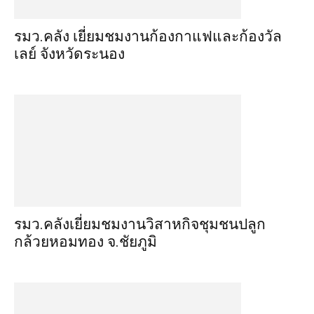
รมว.คลัง เยี่ยมชมงานก้องกาแฟและก้องวัล
เลย์ จังหวัดระนอง
รมว.คลังเยี่ยมชมงานวิสาหกิจชุมชนปลูก
กล้วยหอมทอง จ.ชัยภูมิ