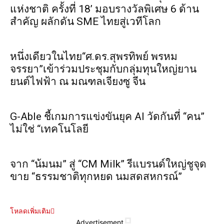
แห่งชาติ ครั้งที่ 18’ มอบรางวัลพิเศษ 6 ด้าน
สำคัญ ผลักดัน SME ไทยสู่เวทีโลก
หนึ่งเดียวในไทย“ศ.ดร.สุพรทิพย์ พรหม
จรรยา”เข้าร่วมประชุมกับกลุ่มทุนใหญ่ยาน
ยนต์ไฟฟ้า ณ มณฑลเจียงซู จีน
G-Able ชี้เกมการแข่งขันยุค AI วัดกันที่ “คน”
ไม่ใช่ “เทคโนโลยี
จาก “น้มนม” สู่ “CM Milk” รีแบรนด์ใหญ่ชูจุด
ขาย “ธรรมชาติทุกหยด นมสดสหกรณ์”
โหลดเพิ่มเติม
Advertisement