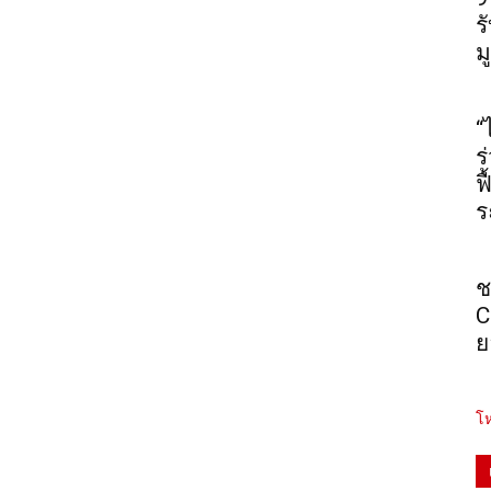
ร
ม
“
ร
ฟ
ร
ช
C
ย
โห