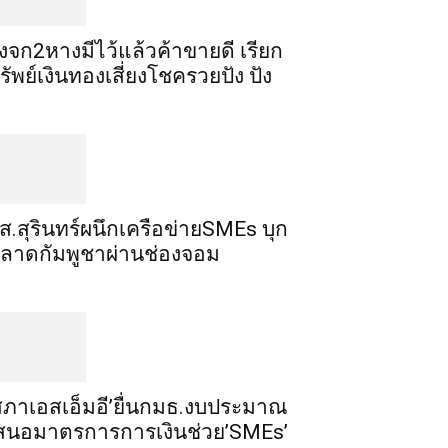
ิ้งจก​2​หาง​มีไว้แล้ว​ค้าขาย​ดี​ เรียก​
รัพย์เงินทอง​เสี่ยงโชค​รวยปัง​ ปัง​
ส.สุรินทร์ผนึกเครือข่ายSMEs บุก
ลาดกัมพูชาผ่านช่องจอม
สภาเอสเอ็มอี’ยื่นกมธ.งบประมาณ
สนอมาตรการการเงินช่วย’SMEs’