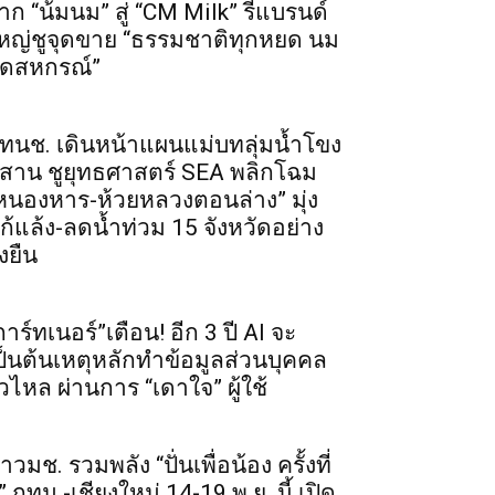
าก “น้มนม” สู่ “CM Milk” รีแบรนด์
หญ่ชูจุดขาย “ธรรมชาติทุกหยด นม
ดสหกรณ์”
ทนช. เดินหน้าแผนแม่บทลุ่มน้ำโขง
ีสาน ชูยุทธศาสตร์ SEA พลิกโฉม
หนองหาร-ห้วยหลวงตอนล่าง” มุ่ง
ก้แล้ง-ลดน้ำท่วม 15 จังหวัดอย่าง
่งยืน
การ์ทเนอร์”เตือน! อีก 3 ปี AI จะ
ป็นต้นเหตุหลักทำข้อมูลส่วนบุคคล
ั่วไหล ผ่านการ “เดาใจ” ผู้ใช้
าวมช. รวมพลัง “ปั่นเพื่อน้อง ครั้งที่
” กทม.-เชียงใหม่ 14-19 พ.ย. นี้ เปิด