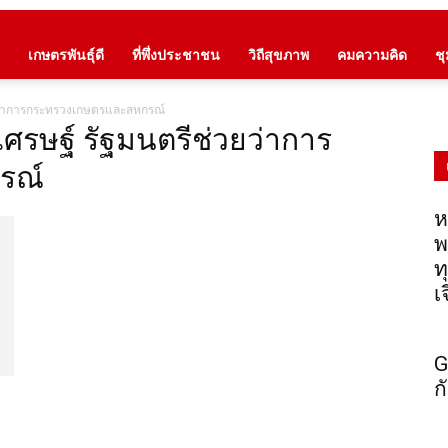
เกษตรพันธุ์ดี
ที่พึ่งประชาชน
วิถีสุขภาพ
คมความคิด
ช
ยว่าการกระทรวงเกษตรและสหกรณ์
ศรษฐ์ รัฐมนตรีช่วยว่าการ
รณ์
ห
พ
ท
เ
G
ก