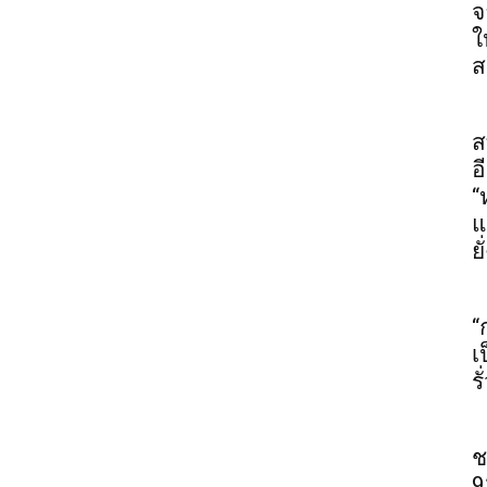
จ
ใ
ส
ส
อ
“
แ
ยั
“
เ
ร
ช
9