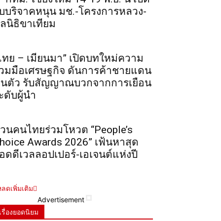
ับบริจาคหนุน มช.-โครงการหลวง-
ูลนิธิขาเทียม
ไทย – เมียนมา” เปิดบทใหม่ความ
่วมมือเศรษฐกิจ ดันการค้าชายแดน
ื้นตัว รับสัญญาณบวกจากการเยือน
ะดับผู้นำ
วนคนไทยร่วมโหวต “People’s
hoice Awards 2026” เฟ้นหาสุด
อดดีเวลลอปเปอร์-เอเจนต์แห่งปี
ลดเพิ่มเติม
Advertisement
เรื่องยอดนิยม