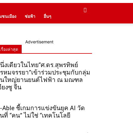
ุมชนเมือง
ช่อฟ้า
อื่นๆ
Advertisement
เรื่องล่าสุด
นึ่งเดียวในไทย“ศ.ดร.สุพรทิพย์
รหมจรรยา”เข้าร่วมประชุมกับกลุ่ม
ุนใหญ่ยานยนต์ไฟฟ้า ณ มณฑล
จียงซู จีน
-Able ชี้เกมการแข่งขันยุค AI วัด
ันที่ “คน” ไม่ใช่ “เทคโนโลยี