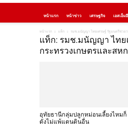
หน้าแรก
หน้าข่าว
เศรษฐกิจ
เอสเอ็มอี
หน้าแรก
แท็ก
รมช.มนัญญา ไทยเศรษฐ์ รัฐมนตรีช่ว
แท็ก: รมช.มนัญญา ไทยเ
กระทรวงเกษตรและสหก
อุทัยธานีกลุ่มปลูกหม่อนเลี้ยงไหมก็
ดังไม่แพ้แดนดินอื่น