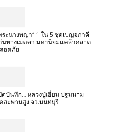
พระ​นาง​พญา” 1 ใน 5​ ชุดเบญจ​ภาคี​
ด่นทางเมตตา​ มหา​นิยม​แคล้วคลาด​
ลอดภัย​
ปิดบันทึก… หลวงปู่เอี่ยม ​ปฐม​นาม​
ัดสะพานสูง​ จว.นนทบุรี