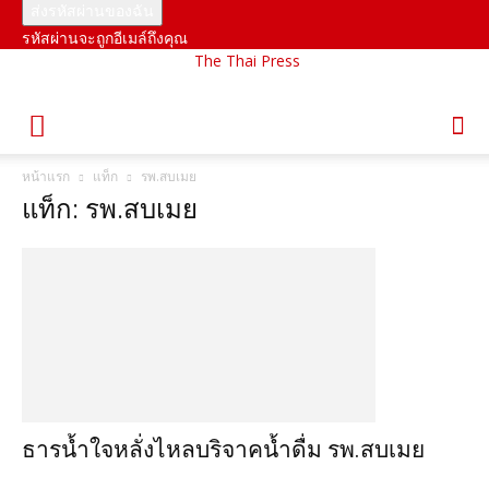
รหัสผ่านจะถูกอีเมล์ถึงคุณ
The Thai Press
หน้าแรก
แท็ก
รพ.สบเมย
แท็ก: รพ.สบเมย
ธารน้ำใจหลั่งไหลบริจาคน้ำดื่ม รพ.สบเมย