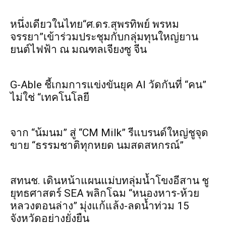
หนึ่งเดียวในไทย“ศ.ดร.สุพรทิพย์ พรหม
จรรยา”เข้าร่วมประชุมกับกลุ่มทุนใหญ่ยาน
ยนต์ไฟฟ้า ณ มณฑลเจียงซู จีน
G-Able ชี้เกมการแข่งขันยุค AI วัดกันที่ “คน”
ไม่ใช่ “เทคโนโลยี
จาก “น้มนม” สู่ “CM Milk” รีแบรนด์ใหญ่ชูจุด
ขาย “ธรรมชาติทุกหยด นมสดสหกรณ์”
สทนช. เดินหน้าแผนแม่บทลุ่มน้ำโขงอีสาน ชู
ยุทธศาสตร์ SEA พลิกโฉม “หนองหาร-ห้วย
หลวงตอนล่าง” มุ่งแก้แล้ง-ลดน้ำท่วม 15
จังหวัดอย่างยั่งยืน