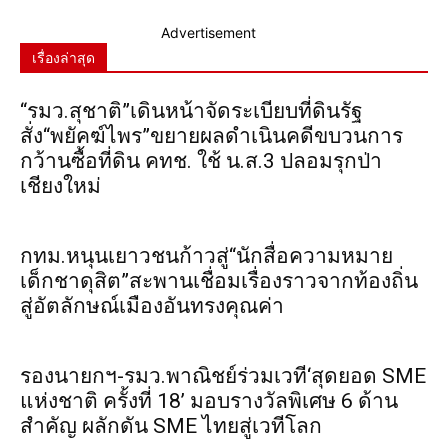
Advertisement
เรื่องล่าสุด
“รมว.สุชาติ”เดินหน้าจัดระเบียบที่ดินรัฐ
สั่ง“พยัคฆ์ไพร”ขยายผลดำเนินคดีขบวนการ
กว้านซื้อที่ดิน คทช. ใช้ น.ส.3 ปลอมรุกป่า
เชียงใหม่
กทม.หนุนเยาวชนก้าวสู่“นักสื่อความหมาย
เด็กชาดุสิต”สะพานเชื่อมเรื่องราวจากท้องถิ่น
สู่อัตลักษณ์เมืองอันทรงคุณค่า
รองนายกฯ-รมว.พาณิชย์ร่วมเวที‘สุดยอด SME
แห่งชาติ ครั้งที่ 18’ มอบรางวัลพิเศษ 6 ด้าน
สำคัญ ผลักดัน SME ไทยสู่เวทีโลก