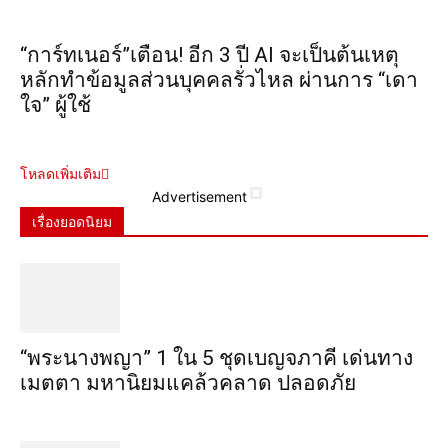
“การ์ทเนอร์”เตือน! อีก 3 ปี AI จะเป็นต้นเหตุ
หลักทำข้อมูลส่วนบุคคลรั่วไหล ผ่านการ “เดา
ใจ” ผู้ใช้
โหลดเพิ่มเติม
Advertisement
เรื่องยอดนิยม
“พระ​นาง​พญา” 1 ใน 5​ ชุดเบญจ​ภาคี​ เด่นทาง
เมตตา​ มหา​นิยม​แคล้วคลาด​ ปลอดภัย​