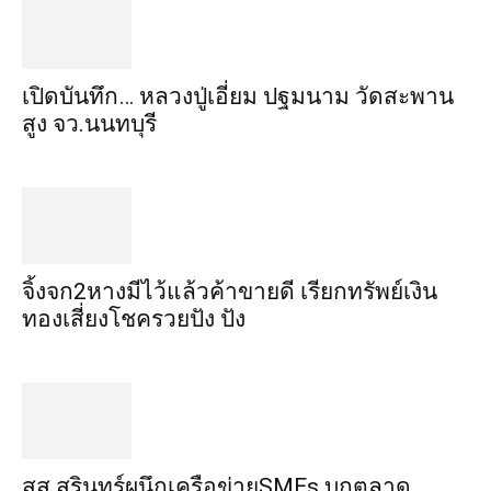
เปิดบันทึก… หลวงปู่เอี่ยม ​ปฐม​นาม​ วัดสะพาน
สูง​ จว.นนทบุรี
จิ้งจก​2​หาง​มีไว้แล้ว​ค้าขาย​ดี​ เรียก​ทรัพย์เงิน
ทอง​เสี่ยงโชค​รวยปัง​ ปัง​
สส.สุรินทร์ผนึกเครือข่ายSMEs บุกตลาด