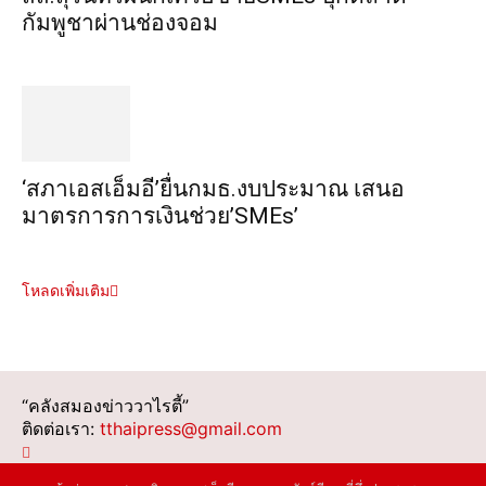
กัมพูชาผ่านช่องจอม
‘สภาเอสเอ็มอี’ยื่นกมธ.งบประมาณ เสนอ
มาตรการการเงินช่วย’SMEs’
โหลดเพิ่มเติม
“คลังสมองข่าววาไรตี้”
ติดต่อเรา:
tthaipress@gmail.com