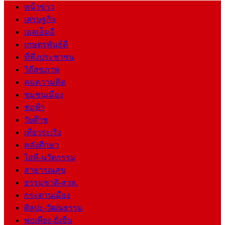
หน้าข่าว
เศรษฐกิจ
เอสเอ็มอี
เกษตรพันธุ์ดี
ที่พึ่งประชาชน
วิถีสุขภาพ
คมความคิด
ชุมชนเมือง
ช่อฟ้า
วัยต๊าช
เที่ยวระเริง
คลังศึกษา
ไอที-นวัตกรรม
สาธารณสุข
ธรรมชาติ-สวล.
กระดานเมือง
ศิลปะ-วัฒนธรรม
พอเพียง-ยั่งยืน