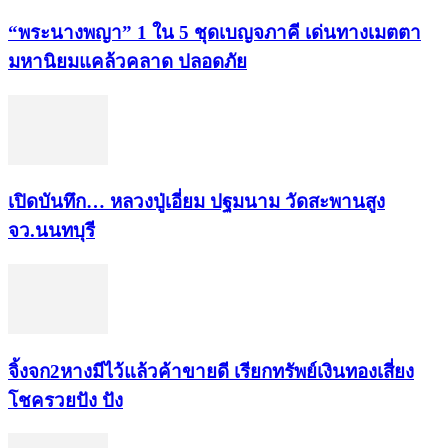
“พระ​นาง​พญา” 1 ใน 5​ ชุดเบญจ​ภาคี​ เด่นทางเมตตา​
มหา​นิยม​แคล้วคลาด​ ปลอดภัย​
เปิดบันทึก… หลวงปู่เอี่ยม ​ปฐม​นาม​ วัดสะพานสูง​
จว.นนทบุรี
จิ้งจก​2​หาง​มีไว้แล้ว​ค้าขาย​ดี​ เรียก​ทรัพย์เงินทอง​เสี่ยง
โชค​รวยปัง​ ปัง​