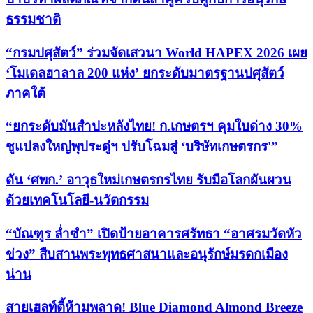
ธรรมชาติ
“กรมปศุสัตว์” ร่วมจัดเสวนา World HAPEX 2026 เผย
‘โมเดลฮาลาล 200 แห่ง’ ยกระดับมาตรฐานปศุสัตว์
ภาคใต้
“ยกระดับมันสำปะหลังไทย! ก.เกษตรฯ คุมใบด่าง 30%
ชูแปลงใหญ่พุประดู่ฯ ปรับโฉมสู่ ‘บริษัทเกษตรกร'”
ดัน ‘ศพก.’ อาวุธใหม่เกษตรกรไทย รับมือโลกผันผวน
ด้วยเทคโนโลยี-นวัตกรรม
“บัณฑูร ล่ำซำ” เปิดป้ายอาคารศรัทธา “อาศรมวัดหัว
ข่วง” สืบสานพระพุทธศาสนาและอนุรักษ์มรดกเมือง
น่าน
สายเฮลท์ตี้ห้ามพลาด! Blue Diamond Almond Breeze