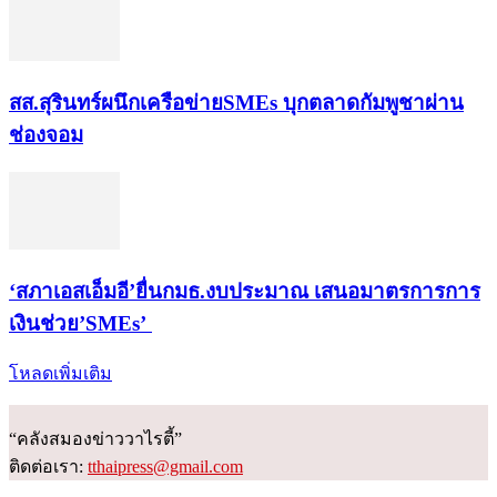
สส.สุรินทร์ผนึกเครือข่ายSMEs บุกตลาดกัมพูชาผ่าน
ช่องจอม
‘สภาเอสเอ็มอี’ยื่นกมธ.งบประมาณ เสนอมาตรการการ
เงินช่วย’SMEs’
โหลดเพิ่มเติม
“คลังสมองข่าววาไรตี้”
ติดต่อเรา:
tthaipress@gmail.com