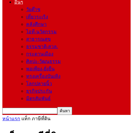
อื่นๆ
วัยต๊าช
เที่ยวระเริง
คลังศึกษา
ไอที-นวัตกรรม
สาธารณสุข
ธรรมชาติ-สวล.
กระดานเมือง
ศิลปะ-วัฒนธรรม
พอเพียง-ยั่งยืน
ทรงเครื่องบันเทิง
โลกปลายนิ้ว
ธุรกิจประกัน
มิตรสัมพันธ์
หน้าแรก
แท็ก
ภาษีที่ดิน