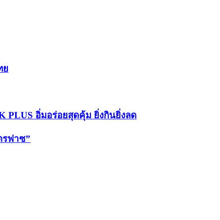
ทย
LUS อิ่มอร่อยสุดคุ้ม ยิ่งกินยิ่งลด
คตรฟาซ”