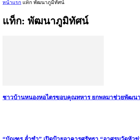
หน้าแรก
แท็ก
พัฒนาภูมิทัศน์
แท็ก: พัฒนาภูมิทัศน์
ชาวบ้านหนองหอไตรขอบคุณทหาร ยกพลมาช่วยพัฒนาภู
เรื่องล่าสุด
“บัณฑูร ล่ำซำ” เปิดป้ายอาคารศรัทธา “อาศรมวัดหัวข