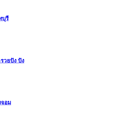
บุรี
รวยปัง​ ปัง​
องจอม