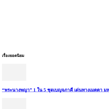
เรื่องยอดนิยม
“พระ​นาง​พญา” 1 ใน 5​ ชุดเบญจ​ภาคี​ เด่นทางเมตตา​ มห