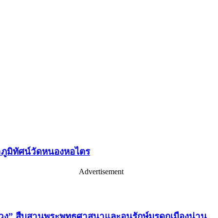
มิทัศน์วัดหนองหอไตร
Advertisement
่วง” สืบสานพระพุทธศาสนาและอนุรักษ์มรดกเมืองน่าน