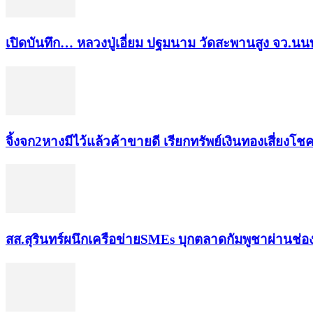
เปิดบันทึก… หลวงปู่เอี่ยม ​ปฐม​นาม​ วัดสะพานสูง​ จว.นนท
จิ้งจก​2​หาง​มีไว้แล้ว​ค้าขาย​ดี​ เรียก​ทรัพย์เงินทอง​เสี่ยงโชค​
สส.สุรินทร์ผนึกเครือข่ายSMEs บุกตลาดกัมพูชาผ่านช่