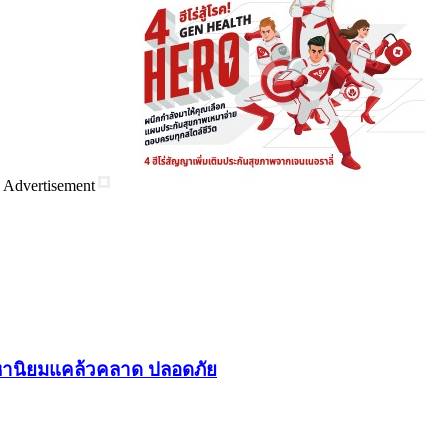
Advertisement
า​นิยม​แคล้วคลาด​ ปลอดภัย​