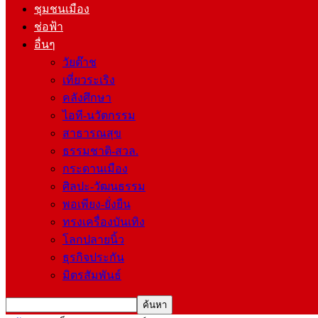
ชุมชนเมือง
ช่อฟ้า
อื่นๆ
วัยต๊าช
เที่ยวระเริง
คลังศึกษา
ไอที-นวัตกรรม
สาธารณสุข
ธรรมชาติ-สวล.
กระดานเมือง
ศิลปะ-วัฒนธรรม
พอเพียง-ยั่งยืน
ทรงเครื่องบันเทิง
โลกปลายนิ้ว
ธุรกิจประกัน
มิตรสัมพันธ์