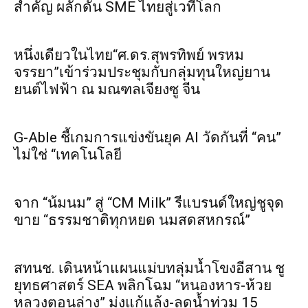
สำคัญ ผลักดัน SME ไทยสู่เวทีโลก
หนึ่งเดียวในไทย“ศ.ดร.สุพรทิพย์ พรหม
จรรยา”เข้าร่วมประชุมกับกลุ่มทุนใหญ่ยาน
ยนต์ไฟฟ้า ณ มณฑลเจียงซู จีน
G-Able ชี้เกมการแข่งขันยุค AI วัดกันที่ “คน”
ไม่ใช่ “เทคโนโลยี
จาก “น้มนม” สู่ “CM Milk” รีแบรนด์ใหญ่ชูจุด
ขาย “ธรรมชาติทุกหยด นมสดสหกรณ์”
สทนช. เดินหน้าแผนแม่บทลุ่มน้ำโขงอีสาน ชู
ยุทธศาสตร์ SEA พลิกโฉม “หนองหาร-ห้วย
หลวงตอนล่าง” มุ่งแก้แล้ง-ลดน้ำท่วม 15