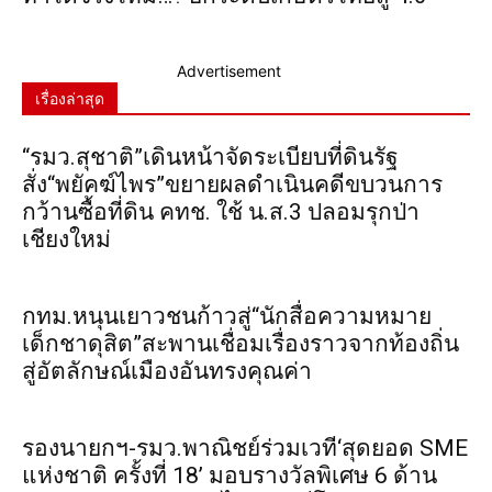
Advertisement
เรื่องล่าสุด
“รมว.สุชาติ”เดินหน้าจัดระเบียบที่ดินรัฐ
สั่ง“พยัคฆ์ไพร”ขยายผลดำเนินคดีขบวนการ
กว้านซื้อที่ดิน คทช. ใช้ น.ส.3 ปลอมรุกป่า
เชียงใหม่
กทม.หนุนเยาวชนก้าวสู่“นักสื่อความหมาย
เด็กชาดุสิต”สะพานเชื่อมเรื่องราวจากท้องถิ่น
สู่อัตลักษณ์เมืองอันทรงคุณค่า
รองนายกฯ-รมว.พาณิชย์ร่วมเวที‘สุดยอด SME
แห่งชาติ ครั้งที่ 18’ มอบรางวัลพิเศษ 6 ด้าน