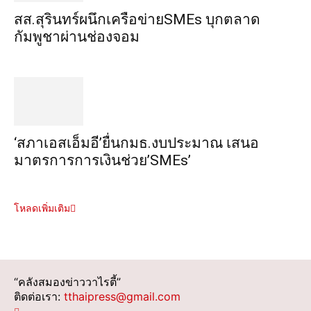
สส.สุรินทร์ผนึกเครือข่ายSMEs บุกตลาด
กัมพูชาผ่านช่องจอม
‘สภาเอสเอ็มอี’ยื่นกมธ.งบประมาณ เสนอ
มาตรการการเงินช่วย’SMEs’
โหลดเพิ่มเติม
“คลังสมองข่าววาไรตี้”
ติดต่อเรา:
tthaipress@gmail.com