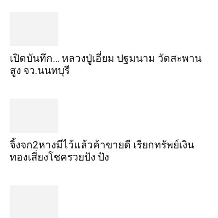
เปิดบันทึก… หลวงปู่เอี่ยม ​ปฐม​นาม​ วัดสะพาน
สูง​ จว.นนทบุรี
จิ้งจก​2​หาง​มีไว้แล้ว​ค้าขาย​ดี​ เรียก​ทรัพย์เงิน
ทอง​เสี่ยงโชค​รวยปัง​ ปัง​