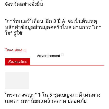
จังหวัดอย่างยั่งยืน
“การ์ทเนอร์”เตือน! อีก 3 ปี AI จะเป็นต้นเหตุ
หลักทำข้อมูลส่วนบุคคลรั่วไหล ผ่านการ “เดา
ใจ” ผู้ใช้
โหลดเพิ่มเติม
Advertisement
เรื่องยอดนิยม
“พระ​นาง​พญา” 1 ใน 5​ ชุดเบญจ​ภาคี​ เด่นทาง
เมตตา​ มหา​นิยม​แคล้วคลาด​ ปลอดภัย​